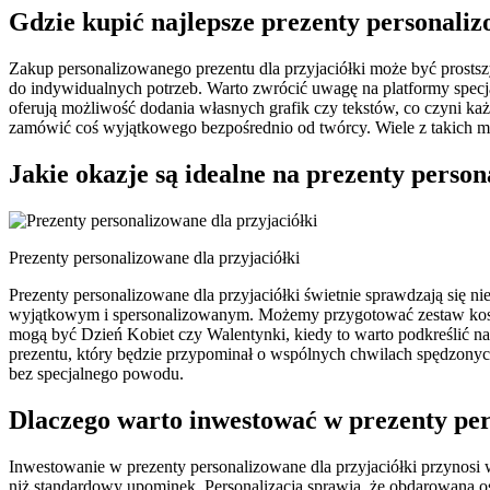
Gdzie kupić najlepsze prezenty personaliz
Zakup personalizowanego prezentu dla przyjaciółki może być prostszy
do indywidualnych potrzeb. Warto zwrócić uwagę na platformy specjal
oferują możliwość dodania własnych grafik czy tekstów, co czyni k
zamówić coś wyjątkowego bezpośrednio od twórcy. Wiele z takich mie
Jakie okazje są idealne na prezenty person
Prezenty personalizowane dla przyjaciółki
Prezenty personalizowane dla przyjaciółki świetnie sprawdzają się n
wyjątkowym i spersonalizowanym. Możemy przygotować zestaw kosme
mogą być Dzień Kobiet czy Walentynki, kiedy to warto podkreślić n
prezentu, który będzie przypominał o wspólnych chwilach spędzonych
bez specjalnego powodu.
Dlaczego warto inwestować w prezenty per
Inwestowanie w prezenty personalizowane dla przyjaciółki przynosi
niż standardowy upominek. Personalizacja sprawia, że obdarowana os