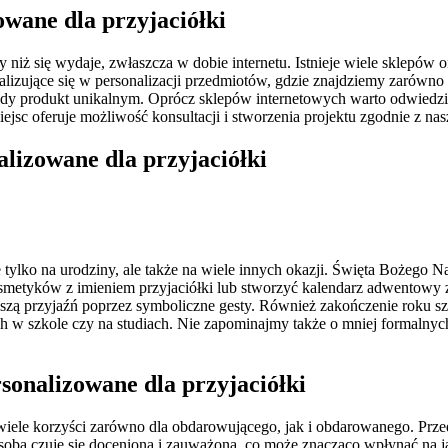
owane dla przyjaciółki
 niż się wydaje, zwłaszcza w dobie internetu. Istnieje wiele sklepów
izujące się w personalizacji przedmiotów, gdzie znajdziemy zarówno bi
ażdy produkt unikalnym. Oprócz sklepów internetowych warto odwiedzi
jsc oferuje możliwość konsultacji i stworzenia projektu zgodnie z na
alizowane dla przyjaciółki
ie tylko na urodziny, ale także na wiele innych okazji. Święta Bożeg
tyków z imieniem przyjaciółki lub stworzyć kalendarz adwentowy z
aszą przyjaźń poprzez symboliczne gesty. Również zakończenie roku 
 w szkole czy na studiach. Nie zapominajmy także o mniej formalnych 
sonalizowane dla przyjaciółki
 wiele korzyści zarówno dla obdarowującego, jak i obdarowanego. Prz
oba czuje się doceniona i zauważona, co może znacząco wpłynąć na jak