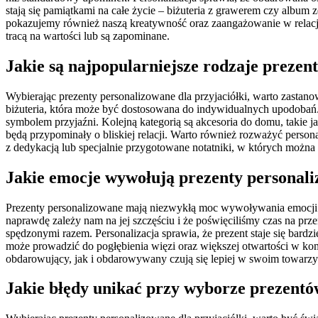
stają się pamiątkami na całe życie – biżuteria z grawerem czy albu
pokazujemy również naszą kreatywność oraz zaangażowanie w relację 
tracą na wartości lub są zapominane.
Jakie są najpopularniejsze rodzaje prezen
Wybierając prezenty personalizowane dla przyjaciółki, warto zastan
biżuteria, która może być dostosowana do indywidualnych upodobań. 
symbolem przyjaźni. Kolejną kategorią są akcesoria do domu, takie j
będą przypominały o bliskiej relacji. Warto również rozważyć perso
z dedykacją lub specjalnie przygotowane notatniki, w których możn
Jakie emocje wywołują prezenty personali
Prezenty personalizowane mają niezwykłą moc wywoływania emocji 
naprawdę zależy nam na jej szczęściu i że poświęciliśmy czas na pr
spędzonymi razem. Personalizacja sprawia, że prezent staje się bard
może prowadzić do pogłębienia więzi oraz większej otwartości w ko
obdarowujący, jak i obdarowywany czują się lepiej w swoim towarzy
Jakie błędy unikać przy wyborze prezentó