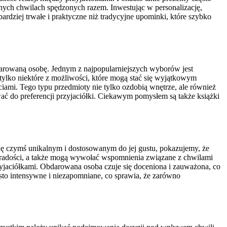
knych chwilach spędzonych razem. Inwestując w personalizację,
rdziej trwałe i praktyczne niż tradycyjne upominki, które szybko
bdarowaną osobę. Jednym z najpopularniejszych wyborów jest
tylko niektóre z możliwości, które mogą stać się wyjątkowym
ciami. Tego typu przedmioty nie tylko ozdobią wnętrze, ale również
ać do preferencji przyjaciółki. Ciekawym pomysłem są także książki
 czymś unikalnym i dostosowanym do jej gustu, pokazujemy, że
 i radości, a także mogą wywołać wspomnienia związane z chwilami
rzyjaciółkami. Obdarowana osoba czuje się doceniona i zauważona, co
to intensywne i niezapomniane, co sprawia, że zarówno