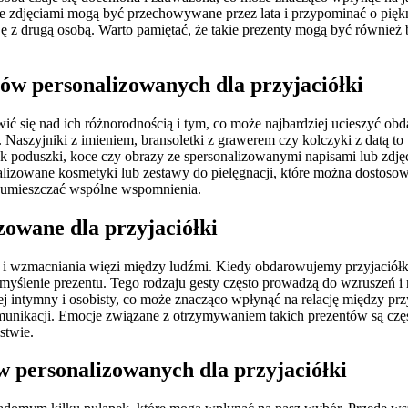
m ze zdjęciami mogą być przechowywane przez lata i przypominać o pię
z drugą osobą. Warto pamiętać, że takie prezenty mogą być również ba
tów personalizowanych dla przyjaciółki
owić się nad ich różnorodnością i tym, co może najbardziej ucieszyć o
Naszyjniki z imieniem, bransoletki z grawerem czy kolczyki z datą to 
ak poduszki, koce czy obrazy ze spersonalizowanymi napisami lub zdję
nalizowane kosmetyki lub zestawy do pielęgnacji, które można dostosow
a umieszczać wspólne wspomnienia.
zowane dla przyjaciółki
i wzmacniania więzi między ludźmi. Kiedy obdarowujemy przyjaciółkę
zemyślenie prezentu. Tego rodzaju gesty często prowadzą do wzruszeń
ziej intymny i osobisty, co może znacząco wpłynąć na relację między p
munikacji. Emocje związane z otrzymywaniem takich prezentów są częs
stwie.
w personalizowanych dla przyjaciółki