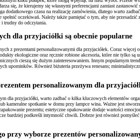
świadomym kilku pułapek, które mogą wpłynąć na nasz wybór. Przede 
za się, że kierujemy się własnymi preferencjami zamiast zastanowić s
a dodatkowego czasu na realizację zamówienia, dlatego warto zadbać
e spełnić oczekiwań. Należy także pamiętać o tym, aby nie przesadzić z 
 i trudny do odczytania.
ch dla przyjaciółki są obecnie popularne
ch z prezentami personalizowanymi dla przyjaciółek. Coraz więcej os
dukty ekologiczne oraz ręcznie robione akcesoria, które nie tylko są
icznych cieszą się dużym zainteresowaniem. Innym popularnym trende
ch upominków. Również biżuteria przeżywa renesans; minimalistyczne 
prezentem personalizowanym dla przyjaciół
ym dla przyjaciółki, warto zadbać o kilka kluczowych elementów org
lub kameralne spotkanie w domu przy lampce wina. Ważne jest stworzen
e zapakowanie prezentu; estetyczne opakowanie dodaje wartości emocj
zcze bardziej podkreśli intymność chwili. Dobrze jest również pomyśl
ego przy wyborze prezentów personalizowany