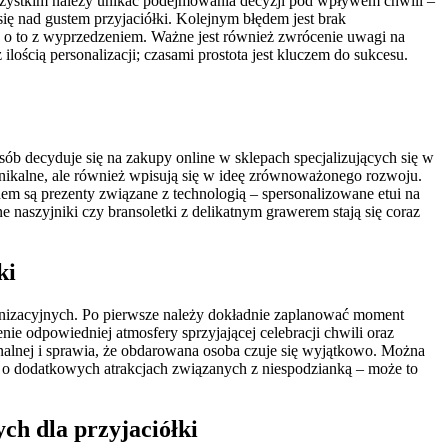
wszystkim należy unikać podejmowania decyzji pod wpływem chwili –
ię nad gustem przyjaciółki. Kolejnym błędem jest brak
 o to z wyprzedzeniem. Ważne jest również zwrócenie uwagi na
ilością personalizacji; czasami prostota jest kluczem do sukcesu.
ób decyduje się na zakupy online w sklepach specjalizujących się w
 unikalne, ale również wpisują się w ideę zrównoważonego rozwoju.
m są prezenty związane z technologią – spersonalizowane etui na
naszyjniki czy bransoletki z delikatnym grawerem stają się coraz
ki
anizacyjnych. Po pierwsze należy dokładnie zaplanować moment
ie odpowiedniej atmosfery sprzyjającej celebracji chwili oraz
onalnej i sprawia, że obdarowana osoba czuje się wyjątkowo. Można
eć o dodatkowych atrakcjach związanych z niespodzianką – może to
ch dla przyjaciółki