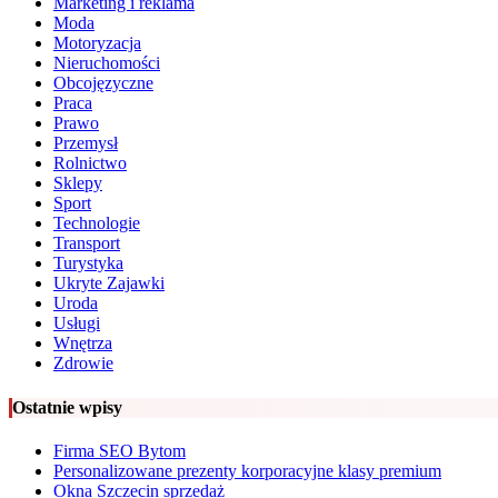
Marketing i reklama
Moda
Motoryzacja
Nieruchomości
Obcojęzyczne
Praca
Prawo
Przemysł
Rolnictwo
Sklepy
Sport
Technologie
Transport
Turystyka
Ukryte Zajawki
Uroda
Usługi
Wnętrza
Zdrowie
Ostatnie wpisy
Firma SEO Bytom
Personalizowane prezenty korporacyjne klasy premium
Okna Szczecin sprzedaż