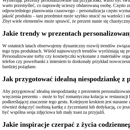
Wybierając prezenty personalizowane dla przyjaciółki, warto być 
warto przemyśleć, co naprawdę ucieszy obdarowaną osobę. Często zdar
odpowiedniego planowania czasowego – personalizacja często wymag
jakość produktu – tani przedmiot może szybko stracić na wartości i ni
Zbyt wiele elementów może sprawić, że prezent stanie się chaotyczny
Jakie trendy w prezentach personalizowany
W ostatnich latach obserwujemy dynamiczny rozwój trendów związany
tego typu produktach. Wśród najnowszych trendów wyróżniają się pro
Personalizowane torby czy kosmetyczki wykonane z materiałów organ
telefon czy powerbanki z imieniem to doskonały przykład nowoczesny
bardziej pożądane.
Jak przygotować idealną niespodziankę z 
Aby przygotować idealną niespodziankę z prezentem personalizowan
wręczenia prezentu – może to być romantyczna kolacja w restauracji 
podkreślającej znaczenie tego gestu. Kolejnym krokiem jest starann
również dołączyć osobistą kartkę z życzeniami lub dedykacją, co jes
być wspólna sesja zdjęciowa lub mały toast za przyjaźń.
Jakie inspiracje czerpać z życia codzienn