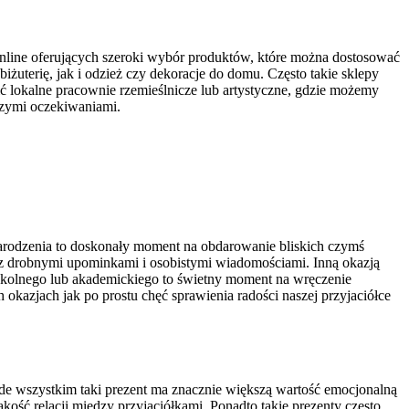
 online oferujących szeroki wybór produktów, które można dostosować
żuterię, jak i odzież czy dekoracje do domu. Często takie sklepy
ć lokalne pracownie rzemieślnicze lub artystyczne, gdzie możemy
szymi oczekiwaniami.
o Narodzenia to doskonały moment na obdarowanie bliskich czymś
 drobnymi upominkami i osobistymi wiadomościami. Inną okazją
szkolnego lub akademickiego to świetny moment na wręczenie
okazjach jak po prostu chęć sprawienia radości naszej przyjaciółce
ede wszystkim taki prezent ma znacznie większą wartość emocjonalną
ość relacji między przyjaciółkami. Ponadto takie prezenty często