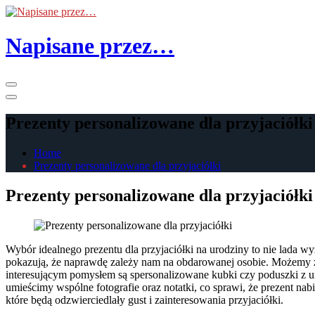
Skip
to
the
Napisane przez…
content
Primary
Menu
Prezenty personalizowane dla przyjaciółki
Home
Prezenty personalizowane dla przyjaciółki
Prezenty personalizowane dla przyjaciółki
Wybór idealnego prezentu dla przyjaciółki na urodziny to nie lada w
pokazują, że naprawdę zależy nam na obdarowanej osobie. Możemy zd
interesującym pomysłem są spersonalizowane kubki czy poduszki z 
umieścimy wspólne fotografie oraz notatki, co sprawi, że prezent n
które będą odzwierciedlały gust i zainteresowania przyjaciółki.