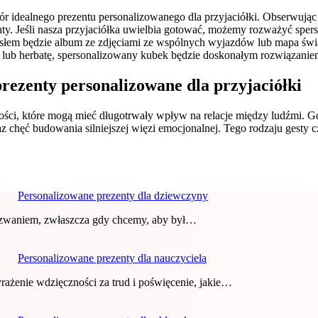
ór idealnego prezentu personalizowanego dla przyjaciółki. Obserwują
nty. Jeśli nasza przyjaciółka uwielbia gotować, możemy rozważyć sper
łem będzie album ze zdjęciami ze wspólnych wyjazdów lub mapa świa
awę lub herbatę, spersonalizowany kubek będzie doskonałym rozwiązanie
prezenty personalizowane dla przyjaciółki
tości, które mogą mieć długotrwały wpływ na relacje między ludźmi
 chęć budowania silniejszej więzi emocjonalnej. Tego rodzaju gesty 
Personalizowane prezenty dla dziewczyny
yzwaniem, zwłaszcza gdy chcemy, aby był…
Personalizowane prezenty dla nauczyciela
rażenie wdzięczności za trud i poświęcenie, jakie…