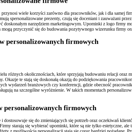
rsonalizowane firmowe
a przynosi wiele korzyści zarówno dla pracowników, jak i dla samej 
mują spersonalizowane prezenty, czują się doceniani i zauważani prze
być doskonałym narzędziem marketingowym. Upominki z logo firmy mo
a mogą przyczynić się do budowania pozytywnego wizerunku firmy ora
tów personalizowanych firmowych
 różnych okolicznościach, które sprzyjają budowaniu relacji oraz mot
y. Okazje te stają się doskonałą okazją do podziękowania pracownikom
ch wydarzeń branżowych czy konferencji, gdzie obecność pracownikó
sługują na szczególne wyróżnienie. W takich momentach personalizowan
ów personalizowanych firmowych
 dostosowuje się do zmieniających się potrzeb oraz oczekiwań klient
my starają się wybierać upominki, które są nie tylko estetyczne, ale 
żety z możliwością personalizacji stają się coraz bardziej pożądane. P