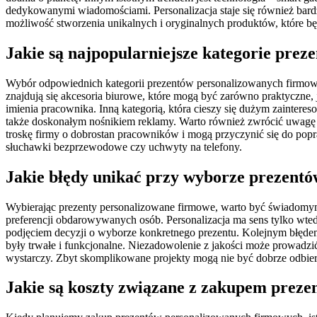
dedykowanymi wiadomościami. Personalizacja staje się również bar
możliwość stworzenia unikalnych i oryginalnych produktów, które będą
Jakie są najpopularniejsze kategorie pre
Wybór odpowiednich kategorii prezentów personalizowanych firmowyc
znajdują się akcesoria biurowe, które mogą być zarówno praktyczne, j
imienia pracownika. Inną kategorią, która cieszy się dużym zaintere
także doskonałym nośnikiem reklamy. Warto również zwrócić uwagę na
troskę firmy o dobrostan pracowników i mogą przyczynić się do popra
słuchawki bezprzewodowe czy uchwyty na telefony.
Jakie błędy unikać przy wyborze prezent
Wybierając prezenty personalizowane firmowe, warto być świadomym
preferencji obdarowywanych osób. Personalizacja ma sens tylko wt
podjęciem decyzji o wyborze konkretnego prezentu. Kolejnym błędem 
były trwałe i funkcjonalne. Niezadowolenie z jakości może prowadzić
wystarczy. Zbyt skomplikowane projekty mogą nie być dobrze odbier
Jakie są koszty związane z zakupem prez