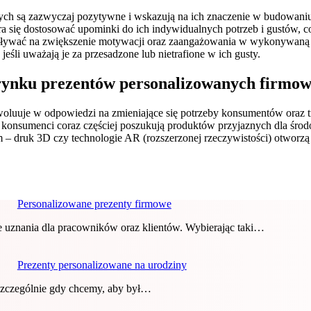
ch są zazwyczaj pozytywne i wskazują na ich znaczenie w budowaniu
ra się dostosować upominki do ich indywidualnych potrzeb i gustów, co 
wpływać na zwiększenie motywacji oraz zaangażowania w wykonywaną p
eśli uważają je za przesadzone lub nietrafione w ich gusty.
u rynku prezentów personalizowanych firmo
woluuje w odpowiedzi na zmieniające się potrzeby konsumentów oraz 
 konsumenci coraz częściej poszukują produktów przyjaznych dla środ
om – druk 3D czy technologie AR (rozszerzonej rzeczywistości) otwo
Personalizowane prezenty firmowe
e uznania dla pracowników oraz klientów. Wybierając taki…
Prezenty personalizowane na urodziny
 szczególnie gdy chcemy, aby był…