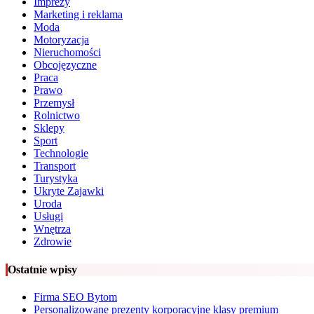
Imprezy
Marketing i reklama
Moda
Motoryzacja
Nieruchomości
Obcojęzyczne
Praca
Prawo
Przemysł
Rolnictwo
Sklepy
Sport
Technologie
Transport
Turystyka
Ukryte Zajawki
Uroda
Usługi
Wnętrza
Zdrowie
Ostatnie wpisy
Firma SEO Bytom
Personalizowane prezenty korporacyjne klasy premium