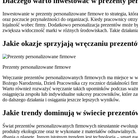
Dlaczego warto inwestować w prezenty pe
Inwestowanie w prezenty personalizowane firmowe to strategia, któr
oraz poczucie przynależności do organizacji. Kiedy pracownicy otrzy
lojalność wobec firmy. Dodatkowo personalizacja prezentów może 
zwiększa widoczność marki w różnych środowiskach. Takie działani
Jakie okazje sprzyjają wręczaniu prezen
Prezenty personalizowane firmowe
Wręczanie prezentów personalizowanych firmowych ma miejsce w wielu
Bożego Narodzenia, Dzień Pracownika czy rocznice działalności firm
Warto również rozważyć wręczanie takich upominków podczas ważny
osiągnięcia zespołu lub indywidualne sukcesy pracowników, które za
do dalszego działania i osiągania jeszcze lepszych wyników.
Jakie trendy dominują w świecie prezent
Świat prezentów personalizowanych firmowych nieustannie ewoluuje i
produkty ekologiczne oraz te wykonane z materiałów odnawialnych. Fir
dbania o planetę. Innym istotnym trendem jest technologia – smart gad