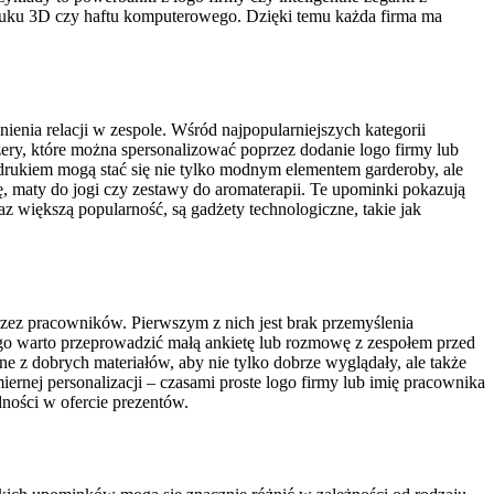
ruku 3D czy haftu komputerowego. Dzięki temu każda firma ma
nia relacji w zespole. Wśród najpopularniejszych kategorii
izery, które można spersonalizować poprzez dodanie logo firmy lub
nadrukiem mogą stać się nie tylko modnym elementem garderoby, ale
, maty do jogi czy zestawy do aromaterapii. Te upominki pokazują
z większą popularność, są gadżety technologiczne, takie jak
ez pracowników. Pierwszym z nich jest brak przemyślenia
go warto przeprowadzić małą ankietę lub rozmowę z zespołem przed
 z dobrych materiałów, aby nie tylko dobrze wyglądały, ale także
ernej personalizacji – czasami proste logo firmy lub imię pracownika
ności w ofercie prezentów.