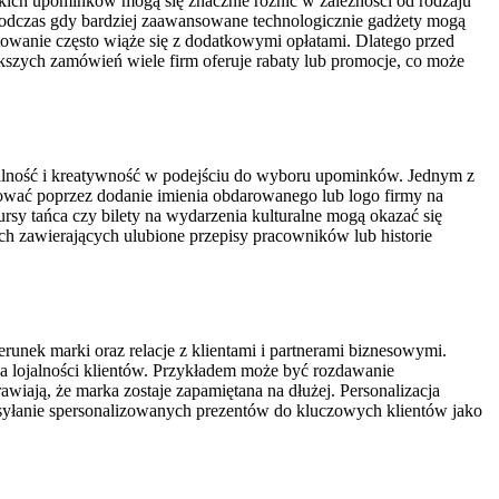
kich upominków mogą się znacznie różnić w zależności od rodzaju
, podczas gdy bardziej zaawansowane technologicznie gadżety mogą
towanie często wiąże się z dodatkowymi opłatami. Dlatego przed
szych zamówień wiele firm oferuje rabaty lub promocje, co może
lność i kreatywność w podejściu do wyboru upominków. Jednym z
ować poprzez dodanie imienia obdarowanego lub logo firmy na
sy tańca czy bilety na wydarzenia kulturalne mogą okazać się
h zawierających ulubione przepisy pracowników lub historie
unek marki oraz relacje z klientami i partnerami biznesowymi.
 lojalności klientów. Przykładem może być rozdawanie
wiają, że marka zostaje zapamiętana na dłużej. Personalizacja
ysyłanie spersonalizowanych prezentów do kluczowych klientów jako