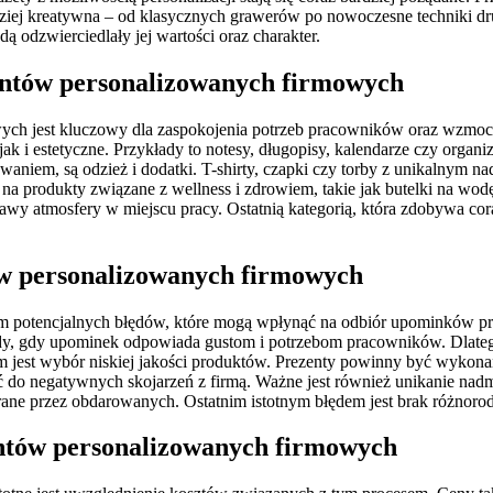
dziej kreatywna – od klasycznych grawerów po nowoczesne techniki d
 odzwierciedlały jej wartości oraz charakter.
zentów personalizowanych firmowych
h jest kluczowy dla zaspokojenia potrzeb pracowników oraz wzmocnie
ak i estetyczne. Przykłady to notesy, długopisy, kalendarze czy organ
sowaniem, są odzież i dodatki. T-shirty, czapki czy torby z unikalnym 
 produkty związane z wellness i zdrowiem, takie jak butelki na wodę
wy atmosfery w miejscu pracy. Ostatnią kategorią, która zdobywa cora
ów personalizowanych firmowych
 potencjalnych błędów, które mogą wpłynąć na odbiór upominków prz
edy, gdy upominek odpowiada gustom i potrzebom pracowników. Dlate
jest wybór niskiej jakości produktów. Prezenty powinny być wykonane
 do negatywnych skojarzeń z firmą. Ważne jest również unikanie nadmi
ane przez obdarowanych. Ostatnim istotnym błędem jest brak różnorod
entów personalizowanych firmowych