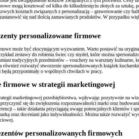
otne jest uwzględnienie kosztów związanych z tym procesem. Ceny ta
biurowe mogą kosztować od kilku do kilkudziesięciu złotych za sztukę
tkowych kosztach związanych z personalizacją – grawerowanie czy haf
 zastanowić się nad ilością zamawianych produktów. W przypadku więk
rezenty personalizowane firmowe
irmowe może być ekscytującym wyzwaniem. Warto postawić na orygina
ykład zestawy do robienia świec czy mydeł, które można spersonaliz
ast tradycyjnych przedmiotów – vouchery na warsztaty kulinarne, kur
a również rozważyć stworzenie spersonalizowanych książek kucharskic
 i będą przypominały o wspólnych chwilach w pracy.
 firmowe w strategii marketingowej
tegii marketingowej przedsiębiorstwa, wpływając pozytywnie na wizer
rzyczynić się do zwiększenia rozpoznawalności marki oraz budowania
ji – takie działania przyciągają uwagę potencjalnych klientów i spra
 z marką oraz doceniani jako indywidualności. Można także rozważyć w
ciowej.
rezentów personalizowanych firmowych