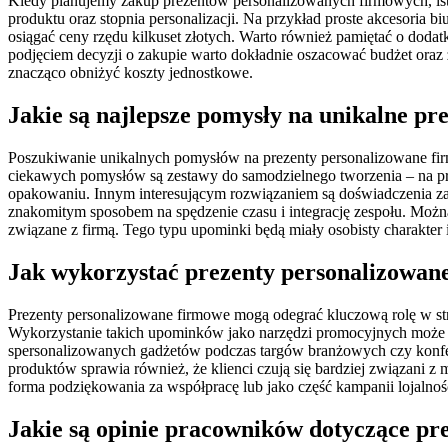
Kiedy planujemy zakup prezentów personalizowanych firmowych, ist
produktu oraz stopnia personalizacji. Na przykład proste akcesoria 
osiągać ceny rzędu kilkuset złotych. Warto również pamiętać o doda
podjęciem decyzji o zakupie warto dokładnie oszacować budżet oraz
znacząco obniżyć koszty jednostkowe.
Jakie są najlepsze pomysły na unikalne p
Poszukiwanie unikalnych pomysłów na prezenty personalizowane f
ciekawych pomysłów są zestawy do samodzielnego tworzenia – na prz
opakowaniu. Innym interesującym rozwiązaniem są doświadczenia zami
znakomitym sposobem na spędzenie czasu i integrację zespołu. Możn
związane z firmą. Tego typu upominki będą miały osobisty charakter
Jak wykorzystać prezenty personalizowane
Prezenty personalizowane firmowe mogą odegrać kluczową rolę w stra
Wykorzystanie takich upominków jako narzędzi promocyjnych może p
spersonalizowanych gadżetów podczas targów branżowych czy konferenc
produktów sprawia również, że klienci czują się bardziej związani
forma podziękowania za współpracę lub jako część kampanii lojalnoś
Jakie są opinie pracowników dotyczące p