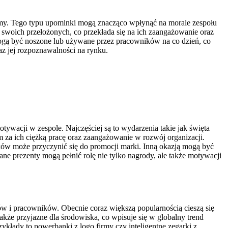
firmy. Tego typu upominki mogą znacząco wpłynąć na morale zespołu
z swoich przełożonych, co przekłada się na ich zaangażowanie oraz
gą być noszone lub używane przez pracowników na co dzień, co
z jej rozpoznawalności na rynku.
ywacji w zespole. Najczęściej są to wydarzenia takie jak święta
 za ich ciężką pracę oraz zaangażowanie w rozwój organizacji.
w może przyczynić się do promocji marki. Inną okazją mogą być
e prezenty mogą pełnić rolę nie tylko nagrody, ale także motywacji
ów i pracowników. Obecnie coraz większą popularnością cieszą się
także przyjazne dla środowiska, co wpisuje się w globalny trend
rzykłady to powerbanki z logo firmy czy inteligentne zegarki z