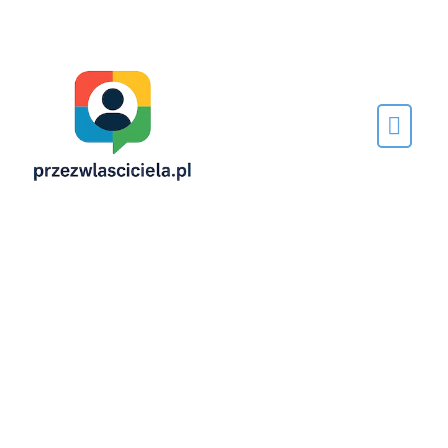
Napisane
przez…