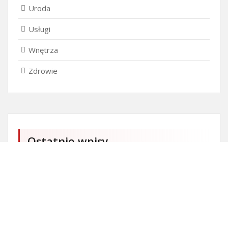
Uroda
Usługi
Wnętrza
Zdrowie
Ostatnie wpisy
Czy przedszkole jest obowiązkowe?
Kto może ubiegać się o patent?
Patent na ile lat?