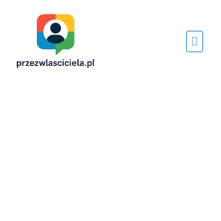
Napisane
przez…