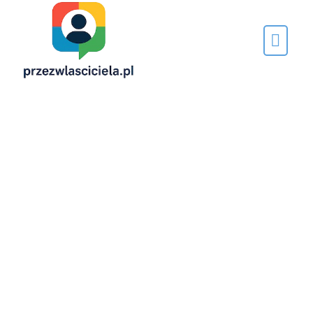
Napisane
przez…