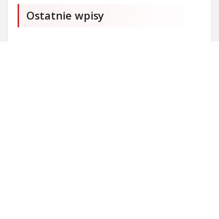
Ostatnie wpisy
Czy przedszkole jest obowiązkowe?
Kto może ubiegać się o patent?
Patent na ile lat?
Części silnikowe do aut koreańskich
Ile kostki brukowej o grubości 6 cm zmieści się na
standardowej europalecie?
Personalizowane prezenty na Dzień Dziecka
Kostka brukowa czyli surowiec budowlany
Co to jest alkoholizm i jakie są jego skutki?