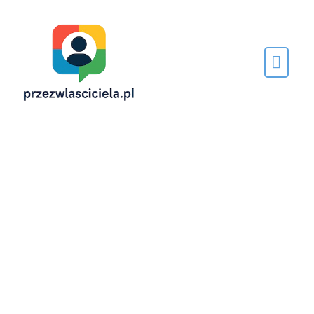
Napisane
przez…