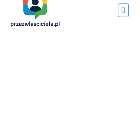
Napisane
przez…