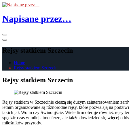
Skip
to
the
Napisane przez…
content
Primary
Menu
Rejsy statkiem Szczecin
Home
Rejsy statkiem Szczecin
Rejsy statkiem Szczecin
Rejsy statkiem w Szczecinie cieszą się dużym zainteresowaniem zaró
letnim organizowane są różnorodne rejsy, które pozwalają na podziwi
takich jak Wolin czy Świnoujście. Wiele firm oferuje również rejsy t
spędzić czas w miłej atmosferze, ale także dowiedzieć się więcej o hi
miłośników przyrody.