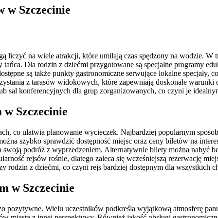
w w Szczecinie
ą liczyć na wiele atrakcji, które umilają czas spędzony na wodzie. W
y tańca. Dla rodzin z dziećmi przygotowane są specjalne programy edu
tępne są także punkty gastronomiczne serwujące lokalne specjały, co sp
zystania z tarasów widokowych, które zapewniają doskonałe warunki 
b sal konferencyjnych dla grup zorganizowanych, co czyni je idealn
m w Szczecinie
ach, co ułatwia planowanie wycieczek. Najbardziej popularnym sposobem
można szybko sprawdzić dostępność miejsc oraz ceny biletów na intere
h swoją podróż z wyprzedzeniem. Alternatywnie bilety można nabyć be
ularność rejsów rośnie, dlatego zaleca się wcześniejszą rezerwację mi
y rodzin z dziećmi, co czyni rejs bardziej dostępnym dla wszystkich c
em w Szczecinie
zo pozytywne. Wielu uczestników podkreśla wyjątkową atmosferę panuj
 miasta z innej perspektywy. Również jakość obsługi gastronomiczne