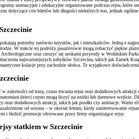
ogramy animacyjne i edukacyjne organizowane podczas rejsu, które u
zne dotyczące cen biletów lub długości niektórych tras, jednak ogólni
 Szczecinie
pokajają potrzeby zarówno turystów, jak i mieszkańców. Jedną z najpopu
dze. W trakcie tej podróży pasażerowie mogą zobaczyć piękne plaże or
eum Archeologiczne oraz cieszyć się urokami przyrody w Wolińskim Pa
zobaczenia najważniejszych zabytków Szczecina, takich jak Zamek Ksi
antyczne kolacje przy zachodzie słońca. Te wyjątkowe doświadczenia 
Szczecinie
ć w zależności od trasy, czasu trwania rejsu oraz dodatkowych atrakc
 natomiast dzieci często mogą liczyć na zniżki lub darmowe wejście. Dł
y oraz dodatkowych atrakcji, takich jak posiłki czy animacje. Warto r
ależnione od sezonu – w okresie letnim, kiedy zainteresowanie rejsa
 i śledzić promocje oferowane przez firmy organizujące rejsy.
ejsy statkiem w Szczecinie