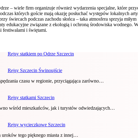
drze – wiele firm organizuje również wydarzenia specjalne, które przyc
dczas których goście mają okazję posłuchać występów lokalnych art
rzy świecach podczas zachodu słońca – taka atmosfera sprzyja miły
taty edukacyjne związane z ekologią i ochroną środowiska wodnego. 
 festiwalami i świętami.
Rejsy statkiem po Odrze Szczecin
Rejsy Szczecin Świnoujście
 spędzania czasu w regionie, przyciągająca zarówno…
Rejsy statkami Szczecin
równo wśród mieszkańców, jak i turystów odwiedzających…
Rejsy wycieczkowe Szczecin
 uroków tego pięknego miasta z innej…