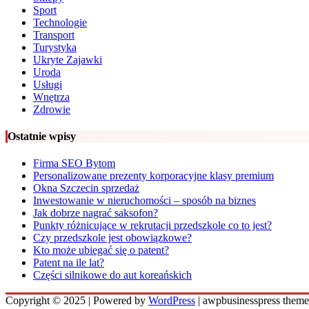
Sport
Technologie
Transport
Turystyka
Ukryte Zajawki
Uroda
Usługi
Wnętrza
Zdrowie
Ostatnie wpisy
Firma SEO Bytom
Personalizowane prezenty korporacyjne klasy premium
Okna Szczecin sprzedaż
Inwestowanie w nieruchomości – sposób na biznes
Jak dobrze nagrać saksofon?
Punkty różnicujące w rekrutacji przedszkole co to jest?
Czy przedszkole jest obowiązkowe?
Kto może ubiegać się o patent?
Patent na ile lat?
Części silnikowe do aut koreańskich
Copyright © 2025 | Powered by
WordPress
|
awpbusinesspress theme