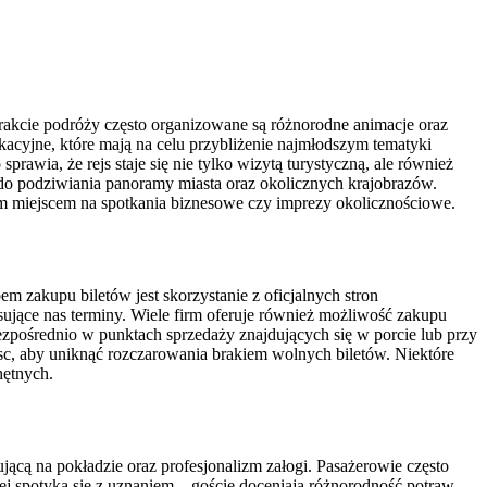
 trakcie podróży często organizowane są różnorodne animacje oraz
kacyjne, które mają na celu przybliżenie najmłodszym tematyki
rawia, że rejs staje się nie tylko wizytą turystyczną, ale również
do podziwiania panoramy miasta oraz okolicznych krajobrazów.
ym miejscem na spotkania biznesowe czy imprezy okolicznościowe.
 zakupu biletów jest skorzystanie z oficjalnych stron
sujące nas terminy. Wiele firm oferuje również możliwość zakupu
zpośrednio w punktach sprzedaży znajdujących się w porcie lub przy
ejsc, aby uniknąć rozczarowania brakiem wolnych biletów. Niektóre
hętnych.
ącą na pokładzie oraz profesjonalizm załogi. Pasażerowie często
j spotyka się z uznaniem – goście doceniają różnorodność potraw