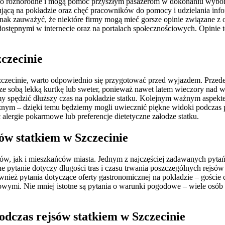
rdzo różnorodne i mogą pomóc przyszłym pasażerom w dokonaniu wyboru
ującą na pokładzie oraz chęć pracowników do pomocy i udzielania info
nak zauważyć, że niektóre firmy mogą mieć gorsze opinie związane z 
stępnymi w internecie oraz na portalach społecznościowych. Opinie t
zczecinie
czecinie, warto odpowiednio się przygotować przed wyjazdem. Przede
 ze sobą lekką kurtkę lub sweter, ponieważ nawet latem wieczory nad
my spędzić dłuższy czas na pokładzie statku. Kolejnym ważnym aspektem
nym – dzięki temu będziemy mogli uwiecznić piękne widoki podczas po
 alergie pokarmowe lub preferencje dietetyczne załodze statku.
sów statkiem w Szczecinie
w, jak i mieszkańców miasta. Jednym z najczęściej zadawanych pytań j
ne pytanie dotyczy długości tras i czasu trwania poszczególnych rejsów 
wnież pytania dotyczące oferty gastronomicznej na pokładzie – goście 
ymi. Nie mniej istotne są pytania o warunki pogodowe – wiele osób z
odczas rejsów statkiem w Szczecinie