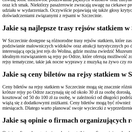
oraz ich smak. Niektórzy pasażerowie zwracają uwagę na ciekawe pr
udziału w wydarzeniach. Oczywiście pojawiają się także głosy krytyc
doświadczeniami związanymi z rejsami w Szczecinie.
Jakie są najlepsze trasy rejsów statkiem w
W Szczecinie dostępne są różnorodne trasy rejsów statkiem, które zas
podziwianie malowniczych widoków oraz atrakcji turystycznych po dro
interesującą opcją jest rejs do Wolina, gdzie można zwiedzić Muz
idealnym rozwiązaniem są rejsy po Odrze, które oferują możliwość 
rejsy tematyczne, takie jak nocne wyprawy z muzyką na żywo czy rom
Jakie są ceny biletów na rejsy statkiem w 
Ceny biletów na rejsy statkiem w Szczecinie mogą się znacznie różni
krótsze rejsy po Odrze zaczynają się od około 30 zł za osobę dorosłą,
kosztować od 50 do 100 zł za osobę, w zależności od długości podróż
wiążą się z dodatkowymi zniżkami. Ceny biletów mogą być również uz
miesiącach. Dlatego warto planować swoje wycieczki z wyprzedzeniem
Jakie są opinie o firmach organizujących r