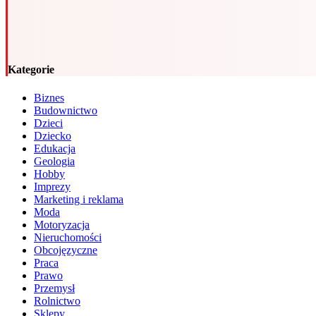
Kategorie
Biznes
Budownictwo
Dzieci
Dziecko
Edukacja
Geologia
Hobby
Imprezy
Marketing i reklama
Moda
Motoryzacja
Nieruchomości
Obcojęzyczne
Praca
Prawo
Przemysł
Rolnictwo
Sklepy