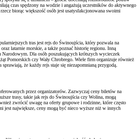
milają czas spędzony na wodzie i angażują uczestników do aktywnego
e rzecz biorąc większość osób jest usatysfakcjonowana swoimi
larniejszych tras jest rejs do Świnoujścia, który pozwala na
az latarnie morskie, a także poznać historię regionu. Inną
rku Narodowym. Dla osób poszukujących krótszych wycieczek
ążąt Pomorskich czy Wały Chrobrego. Wiele firm organizuje również
sprawiają, że każdy rejs staje się niezapomnianą przygodą.
ji oferowanych przez organizatorów. Zazwyczaj ceny biletów na
uższe trasy, takie jak rejs do Świnoujścia czy Wolina, mogą
ównież zwrócić uwagę na oferty grupowe i rodzinne, które często
mi jest największe, ceny mogą być nieco wyższe niż w innych