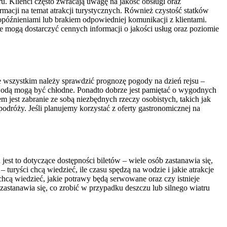
. Klienci często zwracają uwagę na jakość obsługi oraz
rmacji na temat atrakcji turystycznych. Również czystość statków
opóźnieniami lub brakiem odpowiedniej komunikacji z klientami.
e mogą dostarczyć cennych informacji o jakości usług oraz poziomie
 wszystkim należy sprawdzić prognozę pogody na dzień rejsu –
 wodą mogą być chłodne. Ponadto dobrze jest pamiętać o wygodnych
 jest zabranie ze sobą niezbędnych rzeczy osobistych, takich jak
dróży. Jeśli planujemy korzystać z oferty gastronomicznej na
est to dotyczące dostępności biletów – wiele osób zastanawia się,
– turyści chcą wiedzieć, ile czasu spędzą na wodzie i jakie atrakcje
chcą wiedzieć, jakie potrawy będą serwowane oraz czy istnieje
astanawia się, co zrobić w przypadku deszczu lub silnego wiatru