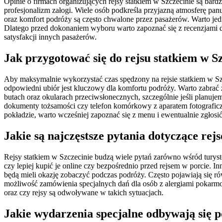
Opinie o firmach organizujących rejsy statkiem w Szczecinie są ba
profesjonalizm załogi. Wiele osób podkreśla przyjazną atmosferę pan
oraz komfort podróży są często chwalone przez pasażerów. Warto jed
Dlatego przed dokonaniem wyboru warto zapoznać się z recenzjami do
satysfakcji innych pasażerów.
Jak przygotować się do rejsu statkiem w S
Aby maksymalnie wykorzystać czas spędzony na rejsie statkiem w Sz
odpowiedni ubiór jest kluczowy dla komfortu podróży. Warto zabrać
butach oraz okularach przeciwsłonecznych, szczególnie jeśli planuje
dokumenty tożsamości czy telefon komórkowy z aparatem fotograficz
pokładzie, warto wcześniej zapoznać się z menu i ewentualnie zgłosić
Jakie są najczęstsze pytania dotyczące rej
Rejsy statkiem w Szczecinie budzą wiele pytań zarówno wśród turystó
czy lepiej kupić je online czy bezpośrednio przed rejsem w porcie. In
będą mieli okazję zobaczyć podczas podróży. Często pojawiają się ró
możliwość zamówienia specjalnych dań dla osób z alergiami pokarmow
oraz czy rejsy są odwoływane w takich sytuacjach.
Jakie wydarzenia specjalne odbywają się p