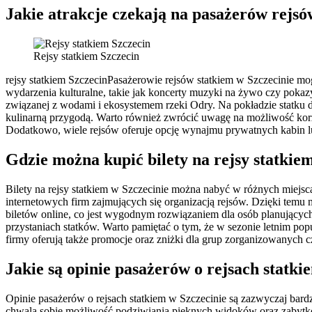
Jakie atrakcje czekają na pasażerów rejsó
Rejsy statkiem Szczecin
rejsy statkiem SzczecinPasażerowie rejsów statkiem w Szczecinie mog
wydarzenia kulturalne, takie jak koncerty muzyki na żywo czy pokaz
związanej z wodami i ekosystemem rzeki Odry. Na pokładzie statku dos
kulinarną przygodą. Warto również zwrócić uwagę na możliwość kor
Dodatkowo, wiele rejsów oferuje opcję wynajmu prywatnych kabin lu
Gdzie można kupić bilety na rejsy statkie
Bilety na rejsy statkiem w Szczecinie można nabyć w różnych miejsc
internetowych firm zajmujących się organizacją rejsów. Dzięki temu 
biletów online, co jest wygodnym rozwiązaniem dla osób planującyc
przystaniach statków. Warto pamiętać o tym, że w sezonie letnim pop
firmy oferują także promocje oraz zniżki dla grup zorganizowanych cz
Jakie są opinie pasażerów o rejsach statki
Opinie pasażerów o rejsach statkiem w Szczecinie są zazwyczaj bard
chwalą sobie możliwość podziwiania pięknych widoków oraz zabytków