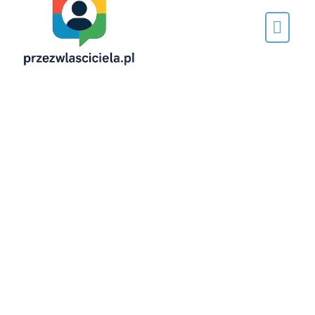
Napisane
przez…