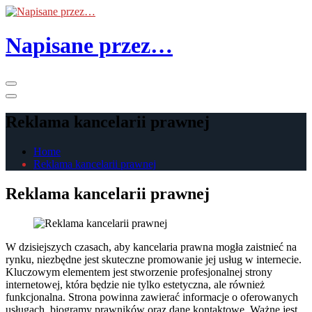
Skip
to
the
Napisane przez…
content
Primary
Menu
Reklama kancelarii prawnej
Home
Reklama kancelarii prawnej
Reklama kancelarii prawnej
W dzisiejszych czasach, aby kancelaria prawna mogła zaistnieć na
rynku, niezbędne jest skuteczne promowanie jej usług w internecie.
Kluczowym elementem jest stworzenie profesjonalnej strony
internetowej, która będzie nie tylko estetyczna, ale również
funkcjonalna. Strona powinna zawierać informacje o oferowanych
usługach, biogramy prawników oraz dane kontaktowe. Ważne jest,