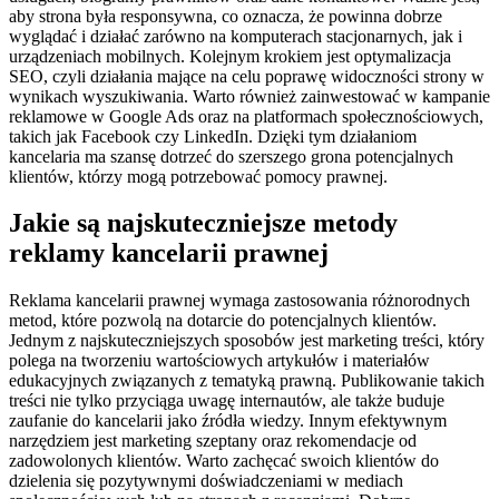
aby strona była responsywna, co oznacza, że powinna dobrze
wyglądać i działać zarówno na komputerach stacjonarnych, jak i
urządzeniach mobilnych. Kolejnym krokiem jest optymalizacja
SEO, czyli działania mające na celu poprawę widoczności strony w
wynikach wyszukiwania. Warto również zainwestować w kampanie
reklamowe w Google Ads oraz na platformach społecznościowych,
takich jak Facebook czy LinkedIn. Dzięki tym działaniom
kancelaria ma szansę dotrzeć do szerszego grona potencjalnych
klientów, którzy mogą potrzebować pomocy prawnej.
Jakie są najskuteczniejsze metody
reklamy kancelarii prawnej
Reklama kancelarii prawnej wymaga zastosowania różnorodnych
metod, które pozwolą na dotarcie do potencjalnych klientów.
Jednym z najskuteczniejszych sposobów jest marketing treści, który
polega na tworzeniu wartościowych artykułów i materiałów
edukacyjnych związanych z tematyką prawną. Publikowanie takich
treści nie tylko przyciąga uwagę internautów, ale także buduje
zaufanie do kancelarii jako źródła wiedzy. Innym efektywnym
narzędziem jest marketing szeptany oraz rekomendacje od
zadowolonych klientów. Warto zachęcać swoich klientów do
dzielenia się pozytywnymi doświadczeniami w mediach