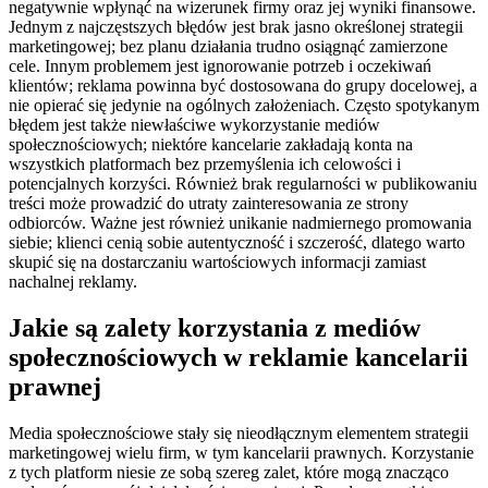
negatywnie wpłynąć na wizerunek firmy oraz jej wyniki finansowe.
Jednym z najczęstszych błędów jest brak jasno określonej strategii
marketingowej; bez planu działania trudno osiągnąć zamierzone
cele. Innym problemem jest ignorowanie potrzeb i oczekiwań
klientów; reklama powinna być dostosowana do grupy docelowej, a
nie opierać się jedynie na ogólnych założeniach. Często spotykanym
błędem jest także niewłaściwe wykorzystanie mediów
społecznościowych; niektóre kancelarie zakładają konta na
wszystkich platformach bez przemyślenia ich celowości i
potencjalnych korzyści. Również brak regularności w publikowaniu
treści może prowadzić do utraty zainteresowania ze strony
odbiorców. Ważne jest również unikanie nadmiernego promowania
siebie; klienci cenią sobie autentyczność i szczerość, dlatego warto
skupić się na dostarczaniu wartościowych informacji zamiast
nachalnej reklamy.
Jakie są zalety korzystania z mediów
społecznościowych w reklamie kancelarii
prawnej
Media społecznościowe stały się nieodłącznym elementem strategii
marketingowej wielu firm, w tym kancelarii prawnych. Korzystanie
z tych platform niesie ze sobą szereg zalet, które mogą znacząco