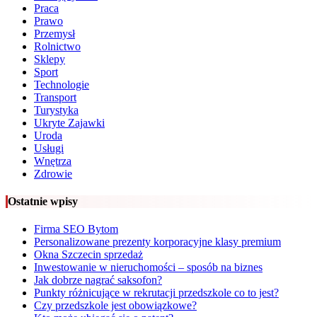
Praca
Prawo
Przemysł
Rolnictwo
Sklepy
Sport
Technologie
Transport
Turystyka
Ukryte Zajawki
Uroda
Usługi
Wnętrza
Zdrowie
Ostatnie wpisy
Firma SEO Bytom
Personalizowane prezenty korporacyjne klasy premium
Okna Szczecin sprzedaż
Inwestowanie w nieruchomości – sposób na biznes
Jak dobrze nagrać saksofon?
Punkty różnicujące w rekrutacji przedszkole co to jest?
Czy przedszkole jest obowiązkowe?