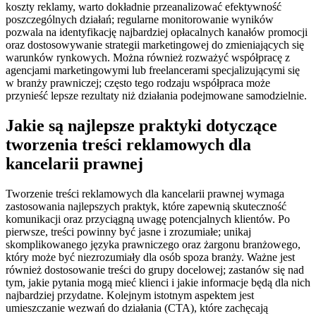
koszty reklamy, warto dokładnie przeanalizować efektywność
poszczególnych działań; regularne monitorowanie wyników
pozwala na identyfikację najbardziej opłacalnych kanałów promocji
oraz dostosowywanie strategii marketingowej do zmieniających się
warunków rynkowych. Można również rozważyć współpracę z
agencjami marketingowymi lub freelancerami specjalizującymi się
w branży prawniczej; często tego rodzaju współpraca może
przynieść lepsze rezultaty niż działania podejmowane samodzielnie.
Jakie są najlepsze praktyki dotyczące
tworzenia treści reklamowych dla
kancelarii prawnej
Tworzenie treści reklamowych dla kancelarii prawnej wymaga
zastosowania najlepszych praktyk, które zapewnią skuteczność
komunikacji oraz przyciągną uwagę potencjalnych klientów. Po
pierwsze, treści powinny być jasne i zrozumiałe; unikaj
skomplikowanego języka prawniczego oraz żargonu branżowego,
który może być niezrozumiały dla osób spoza branży. Ważne jest
również dostosowanie treści do grupy docelowej; zastanów się nad
tym, jakie pytania mogą mieć klienci i jakie informacje będą dla nich
najbardziej przydatne. Kolejnym istotnym aspektem jest
umieszczanie wezwań do działania (CTA), które zachęcają