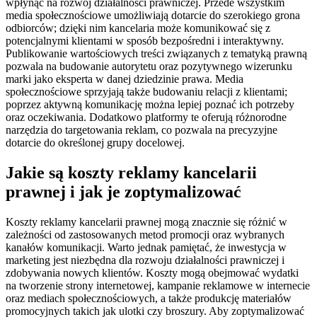
wpłynąć na rozwój działalności prawniczej. Przede wszystkim
media społecznościowe umożliwiają dotarcie do szerokiego grona
odbiorców; dzięki nim kancelaria może komunikować się z
potencjalnymi klientami w sposób bezpośredni i interaktywny.
Publikowanie wartościowych treści związanych z tematyką prawną
pozwala na budowanie autorytetu oraz pozytywnego wizerunku
marki jako eksperta w danej dziedzinie prawa. Media
społecznościowe sprzyjają także budowaniu relacji z klientami;
poprzez aktywną komunikację można lepiej poznać ich potrzeby
oraz oczekiwania. Dodatkowo platformy te oferują różnorodne
narzędzia do targetowania reklam, co pozwala na precyzyjne
dotarcie do określonej grupy docelowej.
Jakie są koszty reklamy kancelarii
prawnej i jak je zoptymalizować
Koszty reklamy kancelarii prawnej mogą znacznie się różnić w
zależności od zastosowanych metod promocji oraz wybranych
kanałów komunikacji. Warto jednak pamiętać, że inwestycja w
marketing jest niezbędna dla rozwoju działalności prawniczej i
zdobywania nowych klientów. Koszty mogą obejmować wydatki
na tworzenie strony internetowej, kampanie reklamowe w internecie
oraz mediach społecznościowych, a także produkcję materiałów
promocyjnych takich jak ulotki czy broszury. Aby zoptymalizować