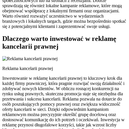
społecznościowych lub na stronach z recenzjami. Dobrze
sprawdzają się również lokalne kampanie reklamowe, które mogą
obejmować współpracę z lokalnymi firmami oraz organizacjami.
Warto również rozważyć uczestnictwo w wydarzeniach
branżowych i lokalnych targach, gdzie można bezpośrednio spotkać
się z potencjalnymi klientami i zaprezentować swoje usługi.
Dlaczego warto inwestować w reklamę
kancelarii prawnej
Reklama kancelarii prawnej
Inwestowanie w reklamę kancelarii prawnej to kluczowy krok dla
każdej firmy prawniczej, która pragnie rozwijać swoją działalność i
zdobywać nowych klientów. W obliczu rosnącej konkurencji na
rynku usług prawnych, skuteczna promocja staje się niezbędna dla
przetrwania i sukcesu kancelarii. Reklama pozwala na dotarcie do
osób poszukujących pomocy prawnej oraz zwiększa widoczność
oferty kancelarii w sieci. Dzięki odpowiednim kampaniom
reklamowym można precyzyjnie określić grupę docelową oraz
dostosować komunikację do ich potrzeb i oczekiwań. Inwestycja w
reklamę przynosi długofalowe korzyści, takie jak wzrost liczby