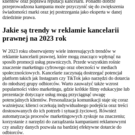
klientów oraz poprawa reputacji kancelarii. Ponadto dobrze
przeprowadzona kampania może przyczynić się do zwiększenia
świadomości marki oraz jej postrzegania jako eksperta w danej
dziedzinie prawa.
Jakie są trendy w reklamie kancelarii
prawnej na 2023 rok
W 2023 roku obserwujemy wiele interesujących trendów w
reklamie kancelarii prawnej, które mogą znacząco wpłynąć na
sposób promocji usług prawniczych. Przede wszystkim rośnie
znaczenie marketingu cyfrowego oraz obecności w mediach
społecznościowych. Kancelarie zaczynają dostrzegać potencjał
platform takich jak Instagram czy TikTok jako narzędzi do dotarcia
do młodszej grupy odbiorców. Warto zauważyć także wzrost
popularności video marketingu, gdzie krótkie filmy edukacyjne lub
prezentacje dotyczące usług mogą przyciągnąć uwagę
potencjalnych klientów. Personalizacja komunikacji staje się coraz
ważniejsza; klienci oczekują indywidualnego podejścia oraz treści
dostosowanych do ich potrzeb i sytuacji życiowej. Również
automatyzacja procesów marketingowych zyskuje na znaczeniu;
korzystanie z narzędzi do zarządzania kampaniami reklamowymi
czy analizy danych pozwala na bardziej efektywne dotarcie do
odbiorców.