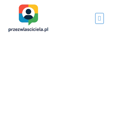
Napisane
przez…