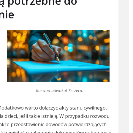
ą potrzebne do
nie
Rozwód adwokat Szczecin
Dodatkowo warto dołączyć akty stanu cywilnego,
 dzieci, jeśli takie istnieją. W przypadku rozwodu
także przedstawienie dowodów potwierdzających
ież pamiętać o załączeniu dokumentów dotyczących