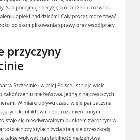
y. Sąd podejmuje decyzję o orzeczeniu rozwodu
leniu opieki nad dziećmi. Cały proces może trwać
eżności od skomplikowania sprawy oraz współpracy
ze przyczyny
inie
r w Szczecinie i w całej Polsce. Istnieje wiele
 o zakończeniu małżeństwa. Jedną z najczęstszych
nerami. W miarę upływu czasu wiele par zaczyna
stających konfliktów i nieporozumień. Innym
ęsto staje się nieodwracalnym punktem zwrotnym w
rtościach czy stylach życia stają się przeszkodą
ą także wpływać na stabilność małżeństwa,