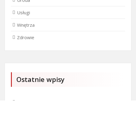
Uroda
Usługi
Wnętrza
Zdrowie
Ostatnie wpisy
Czy przedszkole jest obowiązkowe?
Kto może ubiegać się o patent?
Patent na ile lat?