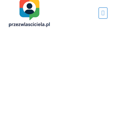
Napisane
przez…