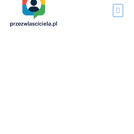
Napisane
przez…