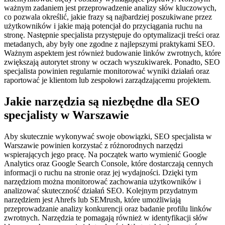
ważnym zadaniem jest przeprowadzenie analizy słów kluczowych,
co pozwala określić, jakie frazy są najbardziej poszukiwane przez
użytkowników i jakie mają potencjał do przyciągania ruchu na
stronę. Następnie specjalista przystępuje do optymalizacji treści oraz
metadanych, aby były one zgodne z najlepszymi praktykami SEO.
Ważnym aspektem jest również budowanie linków zwrotnych, które
zwiększają autorytet strony w oczach wyszukiwarek. Ponadto, SEO
specjalista powinien regularnie monitorować wyniki działań oraz
raportować je klientom lub zespołowi zarządzającemu projektem.
Jakie narzędzia są niezbędne dla SEO
specjalisty w Warszawie
Aby skutecznie wykonywać swoje obowiązki, SEO specjalista w
Warszawie powinien korzystać z różnorodnych narzędzi
wspierających jego pracę. Na początek warto wymienić Google
Analytics oraz Google Search Console, które dostarczają cennych
informacji o ruchu na stronie oraz jej wydajności. Dzięki tym
narzędziom można monitorować zachowania użytkowników i
analizować skuteczność działań SEO. Kolejnym przydatnym
narzędziem jest Ahrefs lub SEMrush, które umożliwiają
przeprowadzanie analizy konkurencji oraz badanie profilu linków
zwrotnych. Narzędzia te pomagają również w identyfikacji słów