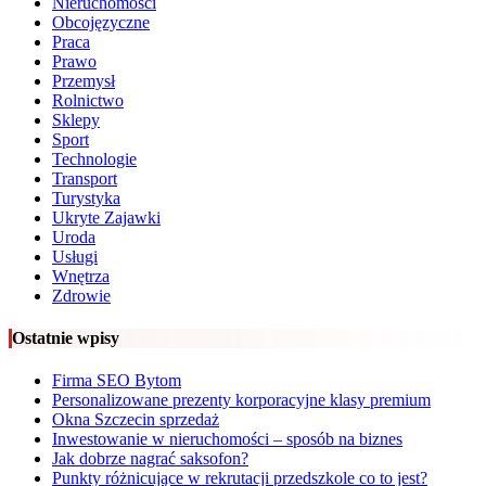
Nieruchomości
Obcojęzyczne
Praca
Prawo
Przemysł
Rolnictwo
Sklepy
Sport
Technologie
Transport
Turystyka
Ukryte Zajawki
Uroda
Usługi
Wnętrza
Zdrowie
Ostatnie wpisy
Firma SEO Bytom
Personalizowane prezenty korporacyjne klasy premium
Okna Szczecin sprzedaż
Inwestowanie w nieruchomości – sposób na biznes
Jak dobrze nagrać saksofon?
Punkty różnicujące w rekrutacji przedszkole co to jest?