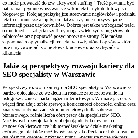
co może prowadzić do tzw. „keyword stuffing”. Treść powinna być
naturalna i płynnie wpisywać się w kontekst artykułu lub wpisu
blogowego. Kolejną praktyką jest stosowanie nagłówków i podziału
tekstu na mniejsze akapity, co ułatwia czytanie i przyswajanie
informacji przez użytkowników. Dobrze jest także wzbogacać treści
o multimedia – zdjęcia czy filmy mogą zwiększyć zaangażowanie
odbiorców oraz poprawić pozycjonowanie strony. Nie można
zapominać o optymalizacji metadanych – tytułów i opisów – które
powinny zawierać istotne słowa kluczowe oraz zachęcać do
kliknięcia.
Jakie są perspektywy rozwoju kariery dla
SEO specjalisty w Warszawie
Perspektywy rozwoju kariery dla SEO specjalisty w Warszawie są
bardzo obiecujące ze względu na rosnące zapotrzebowanie na
usługi związane z marketingiem internetowym. W miarę jak coraz
więcej firm zdaje sobie sprawę z konieczności obecności online oraz
znaczenia optymalizacji stron internetowych dla sukcesu
biznesowego, rośnie liczba ofert pracy dla specjalistów SEO.
Możliwości rozwoju kariery obejmują nie tylko awans na
stanowiska kierownicze lub menedżerskie w dziale marketingu
cyfrowego, ale także możliwość pracy jako freelancer lub konsultant
dla różnych klientów z różnych branż. Specjalista może również