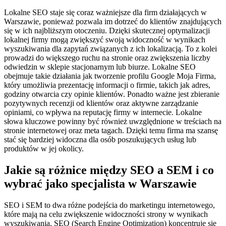
Lokalne SEO staje się coraz ważniejsze dla firm działających w
Warszawie, ponieważ pozwala im dotrzeć do klientów znajdujących
się w ich najbliższym otoczeniu. Dzięki skutecznej optymalizacji
lokalnej firmy mogą zwiększyć swoją widoczność w wynikach
wyszukiwania dla zapytań związanych z ich lokalizacją. To z kolei
prowadzi do większego ruchu na stronie oraz zwiększenia liczby
odwiedzin w sklepie stacjonarnym lub biurze. Lokalne SEO
obejmuje takie działania jak tworzenie profilu Google Moja Firma,
który umożliwia prezentację informacji o firmie, takich jak adres,
godziny otwarcia czy opinie klientów. Ponadto ważne jest zbieranie
pozytywnych recenzji od klientów oraz aktywne zarządzanie
opiniami, co wpływa na reputację firmy w internecie. Lokalne
słowa kluczowe powinny być również uwzględnione w treściach na
stronie internetowej oraz meta tagach. Dzięki temu firma ma szansę
stać się bardziej widoczna dla osób poszukujących usług lub
produktów w jej okolicy.
Jakie są różnice między SEO a SEM i co
wybrać jako specjalista w Warszawie
SEO i SEM to dwa różne podejścia do marketingu internetowego,
które mają na celu zwiększenie widoczności strony w wynikach
wyszukiwania. SEO (Search Engine Optimization) koncentruje się