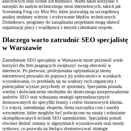
kluczowych oraz ocenie ich trudności. Warto także korzystać z
narzędzi do audytu technicznego stron internetowych, takich jak
Screaming Frog czy Moz Pro, które pozwalają na szczegółową
analizę struktury witryny i wykrywanie błędów technicznych.
Dodatkowo, programy do zarządzania projektami mogą ułatwić
organizację pracy i współpracę z innymi członkami zespołu.
Dlaczego warto zatrudnić SEO specjalistę
w Warszawie
Zatrudnienie SEO specjalisty w Warszawie może przynieść wiele
korzyści dla firm pragnących zwiększyć swoją obecność w
internecie. Po pierwsze, profesjonalna optymalizacja strony
internetowej prowadzi do poprawy jej widoczności w wynikach
wyszukiwania, co przekłada się na większy ruch organiczny i
potencjalnie wyższe przychody ze sprzedaży. Specjalista posiada
wiedzę i doświadczenie niezbędne do skutecznego przeprowadzenia
audytów SEO oraz wdrażania strategii optymalizacyjnych
dostosowanych do specyfiki branży i celów biznesowych klienta.
Co więcej, zatrudniając eksperta, firma oszczędza czas i zasoby
wewnętrzne, które mogłyby być poświęcone na naukę i wdrażanie
skomplikowanych technik SEO samodzielnie. Specjalista potrafi
również śledzić zmiany w algorytmach wyszukiwarek oraz trendy
rynkowe, co pozwala na bieżąco dostosowywać strategie