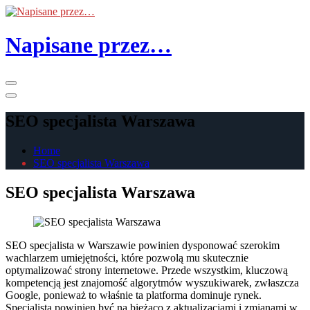
Skip
to
the
Napisane przez…
content
Primary
Menu
SEO specjalista Warszawa
Home
SEO specjalista Warszawa
SEO specjalista Warszawa
SEO specjalista w Warszawie powinien dysponować szerokim
wachlarzem umiejętności, które pozwolą mu skutecznie
optymalizować strony internetowe. Przede wszystkim, kluczową
kompetencją jest znajomość algorytmów wyszukiwarek, zwłaszcza
Google, ponieważ to właśnie ta platforma dominuje rynek.
Specjalista powinien być na bieżąco z aktualizacjami i zmianami w