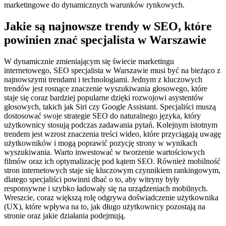
marketingowe do dynamicznych warunków rynkowych.
Jakie są najnowsze trendy w SEO, które
powinien znać specjalista w Warszawie
W dynamicznie zmieniającym się świecie marketingu
internetowego, SEO specjalista w Warszawie musi być na bieżąco z
najnowszymi trendami i technologiami. Jednym z kluczowych
trendów jest rosnące znaczenie wyszukiwania głosowego, które
staje się coraz bardziej popularne dzięki rozwojowi asystentów
głosowych, takich jak Siri czy Google Assistant. Specjaliści muszą
dostosować swoje strategie SEO do naturalnego języka, który
użytkownicy stosują podczas zadawania pytań. Kolejnym istotnym
trendem jest wzrost znaczenia treści wideo, które przyciągają uwagę
użytkowników i mogą poprawić pozycję strony w wynikach
wyszukiwania. Warto inwestować w tworzenie wartościowych
filmów oraz ich optymalizację pod kątem SEO. Również mobilność
stron internetowych staje się kluczowym czynnikiem rankingowym,
dlatego specjaliści powinni dbać o to, aby witryny były
responsywne i szybko ładowały się na urządzeniach mobilnych.
Wreszcie, coraz większą rolę odgrywa doświadczenie użytkownika
(UX), które wpływa na to, jak długo użytkownicy pozostają na
stronie oraz jakie działania podejmują.