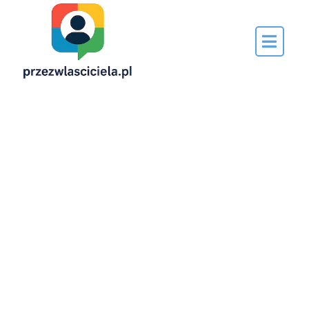
Napisane
przez…