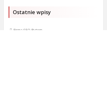
Ostatnie wpisy
Firma SEO Bytom
Personalizowane prezenty korporacyjne klasy
premium
Okna Szczecin sprzedaż
Inwestowanie w nieruchomości – sposób na biznes
Jak dobrze nagrać saksofon?
Punkty różnicujące w rekrutacji przedszkole co to
jest?
Czy przedszkole jest obowiązkowe?