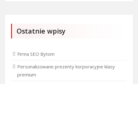
Ostatnie wpisy
Firma SEO Bytom
Personalizowane prezenty korporacyjne klasy
premium
Okna Szczecin sprzedaż
Inwestowanie w nieruchomości – sposób na biznes
Jak dobrze nagrać saksofon?
Punkty różnicujące w rekrutacji przedszkole co to
jest?