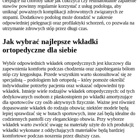
cierpiące na choroby takie jak cukrzyca czy reumatoidalne zapalenie
stawów powinny regularnie korzystać z usług podologa, aby
uniknąć poważnych komplikacji zdrowotnych związanych ze
stopami. Dodatkowo podolog może doradzić w zakresie
odpowiedniej pielęgnacji oraz profilaktyki schorzeń, co pozwala na
utrzymanie zdrowych stóp przez długi czas.
Jak wybrać najlepsze wkładki
ortopedyczne dla siebie
Wybór odpowiednich wkładek ortopedycznych jest kluczowy dla
zapewnienia komfortu podczas chodzenia oraz zapobiegania bólom
stóp czy kręgosłupa. Przede wszystkim warto skonsultować się ze
specjalistą – podologiem lub ortopedą – który pomoże określić
indywidualne potrzeby pacjenta oraz wskazać odpowiedni typ
wkładek. Istnieje wiele rodzajów wkładek ortopedycznych: od tych
dedykowanych osobom z płaskostopiem po wkładki amortyzujące
dla sportowców czy osób aktywnych fizycznie. Ważne jest również
dopasowanie wkładek do rodzaju obuwia; niektóre modele będą
lepiej sprawdzać się w butach sportowych, inne zaś będą idealne do
codziennych pantofli czy eleganckiego obuwia. Przy wyborze
wkładek warto zwrócić uwagę na materiały użyte do ich produkcji;
wkładki wykonane z oddychających materiałów będą bardziej
komfortowe podczas noszenia przez dłuższy czas.