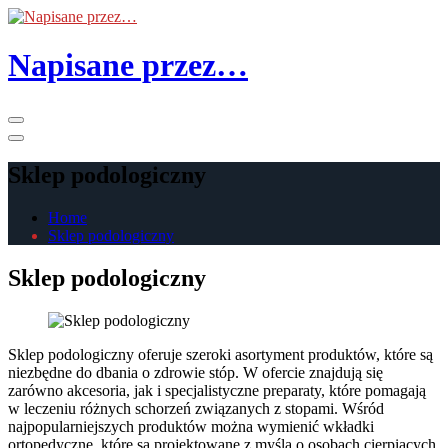
Skip
to
the
Napisane przez…
content
Primary
Menu
Sklep podologiczny
Home
Sklep podologiczny
Sklep podologiczny
Sklep podologiczny oferuje szeroki asortyment produktów, które są
niezbędne do dbania o zdrowie stóp. W ofercie znajdują się
zarówno akcesoria, jak i specjalistyczne preparaty, które pomagają
w leczeniu różnych schorzeń związanych z stopami. Wśród
najpopularniejszych produktów można wymienić wkładki
ortopedyczne, które są projektowane z myślą o osobach cierpiących