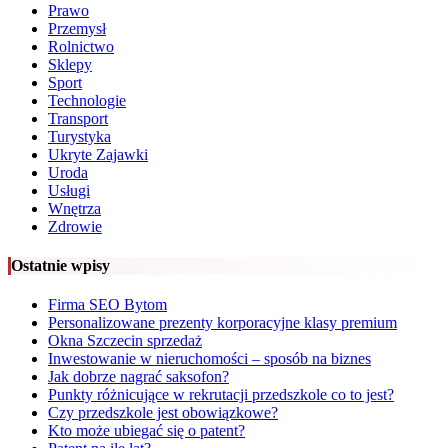
Prawo
Przemysł
Rolnictwo
Sklepy
Sport
Technologie
Transport
Turystyka
Ukryte Zajawki
Uroda
Usługi
Wnętrza
Zdrowie
Ostatnie wpisy
Firma SEO Bytom
Personalizowane prezenty korporacyjne klasy premium
Okna Szczecin sprzedaż
Inwestowanie w nieruchomości – sposób na biznes
Jak dobrze nagrać saksofon?
Punkty różnicujące w rekrutacji przedszkole co to jest?
Czy przedszkole jest obowiązkowe?
Kto może ubiegać się o patent?