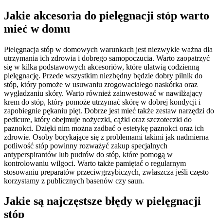
Jakie akcesoria do pielęgnacji stóp warto
mieć w domu
Pielęgnacja stóp w domowych warunkach jest niezwykle ważna dla
utrzymania ich zdrowia i dobrego samopoczucia. Warto zaopatrzyć
się w kilka podstawowych akcesoriów, które ułatwią codzienną
pielęgnację. Przede wszystkim niezbędny będzie dobry pilnik do
stóp, który pomoże w usuwaniu zrogowaciałego naskórka oraz
wygładzaniu skóry. Warto również zainwestować w nawilżający
krem do stóp, który pomoże utrzymać skórę w dobrej kondycji i
zapobiegnie pękaniu pięt. Dobrze jest mieć także zestaw narzędzi do
pedicure, który obejmuje nożyczki, cążki oraz szczoteczki do
paznokci. Dzięki nim można zadbać o estetykę paznokci oraz ich
zdrowie. Osoby borykające się z problemami takimi jak nadmierna
potliwość stóp powinny rozważyć zakup specjalnych
antyperspirantów lub pudrów do stóp, które pomogą w
kontrolowaniu wilgoci. Warto także pamiętać o regularnym
stosowaniu preparatów przeciwgrzybiczych, zwłaszcza jeśli często
korzystamy z publicznych basenów czy saun.
Jakie są najczęstsze błędy w pielęgnacji
stóp