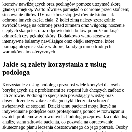
kremów nawilżających oraz peelingów pomoże utrzymać skórę
gładką i miękką. Warto również pamiętać o ochronie przed słońcem;
stosowanie filtrów UV na skórze stóp jest równie istotne jak
ochrona innych części ciała. Z kolei zimą należy szczególnie
zwrócić uwagę na ochronę przed zimnem oraz wilgocią; noszenie
ciepłych skarpetek oraz odpowiednich butów pomoże uniknąć
odmrożeń czy pęknięć skóry. Dodatkowo warto stosować
intensywne balsamy nawilżające oraz olejki eteryczne, które
pomogą utrzymać skórę w dobrej kondycji mimo trudnych
warunków atmosferycznych.
Jakie są zalety korzystania z usług
podologa
Korzystanie z usług podologa przynosi wiele korzyści dla osób
borykających się z problemami ze stopami lub chcących zadbać o
ich zdrowie. Podolog to specjalista posiadający wiedzę oraz
doświadczenie w zakresie diagnostyki i leczenia schorzeń
związanych ze stopami. Dzięki temu pacjenci mogą liczyć na
indywidualne podejście oraz profesjonalną pomoc w rozwiązaniu
swoich problemów zdrowotnych. Podolog przeprowadza dokładną
analizę stanu zdrowia pacjenta, co pozwala na opracowanie
skutecznego planu leczenia dostosowanego do jego potrzeb. Osoby