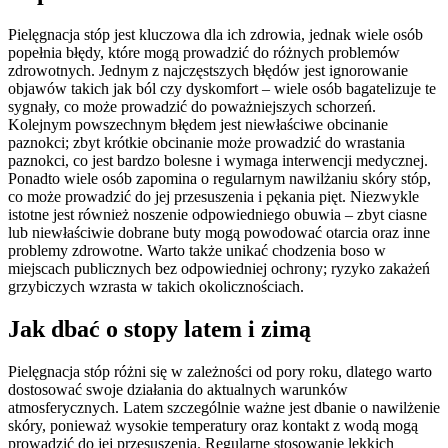
Pielęgnacja stóp jest kluczowa dla ich zdrowia, jednak wiele osób
popełnia błędy, które mogą prowadzić do różnych problemów
zdrowotnych. Jednym z najczęstszych błędów jest ignorowanie
objawów takich jak ból czy dyskomfort – wiele osób bagatelizuje te
sygnały, co może prowadzić do poważniejszych schorzeń.
Kolejnym powszechnym błędem jest niewłaściwe obcinanie
paznokci; zbyt krótkie obcinanie może prowadzić do wrastania
paznokci, co jest bardzo bolesne i wymaga interwencji medycznej.
Ponadto wiele osób zapomina o regularnym nawilżaniu skóry stóp,
co może prowadzić do jej przesuszenia i pękania pięt. Niezwykle
istotne jest również noszenie odpowiedniego obuwia – zbyt ciasne
lub niewłaściwie dobrane buty mogą powodować otarcia oraz inne
problemy zdrowotne. Warto także unikać chodzenia boso w
miejscach publicznych bez odpowiedniej ochrony; ryzyko zakażeń
grzybiczych wzrasta w takich okolicznościach.
Jak dbać o stopy latem i zimą
Pielęgnacja stóp różni się w zależności od pory roku, dlatego warto
dostosować swoje działania do aktualnych warunków
atmosferycznych. Latem szczególnie ważne jest dbanie o nawilżenie
skóry, ponieważ wysokie temperatury oraz kontakt z wodą mogą
prowadzić do jej przesuszenia. Regularne stosowanie lekkich