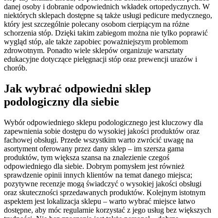
danej osoby i dobranie odpowiednich wkładek ortopedycznych. W
niektórych sklepach dostępne są także usługi pedicure medycznego,
który jest szczególnie polecany osobom cierpiącym na różne
schorzenia stóp. Dzięki takim zabiegom można nie tylko poprawić
wygląd stóp, ale także zapobiec poważniejszym problemom
zdrowotnym. Ponadto wiele sklepów organizuje warsztaty
edukacyjne dotyczące pielęgnacji stóp oraz prewencji urazów i
chorób.
Jak wybrać odpowiedni sklep
podologiczny dla siebie
Wybór odpowiedniego sklepu podologicznego jest kluczowy dla
zapewnienia sobie dostępu do wysokiej jakości produktów oraz
fachowej obsługi. Przede wszystkim warto zwrócić uwagę na
asortyment oferowany przez dany sklep – im szersza gama
produktów, tym większa szansa na znalezienie czegoś
odpowiedniego dla siebie. Dobrym pomysłem jest również
sprawdzenie opinii innych klientów na temat danego miejsca;
pozytywne recenzje mogą świadczyć o wysokiej jakości obsługi
oraz skuteczności sprzedawanych produktów. Kolejnym istotnym
aspektem jest lokalizacja sklepu – warto wybrać miejsce łatwo
dostępne, aby móc regularnie korzystać z jego usług bez większych