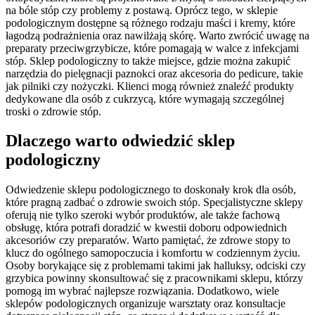
na bóle stóp czy problemy z postawą. Oprócz tego, w sklepie
podologicznym dostępne są różnego rodzaju maści i kremy, które
łagodzą podrażnienia oraz nawilżają skórę. Warto zwrócić uwagę na
preparaty przeciwgrzybicze, które pomagają w walce z infekcjami
stóp. Sklep podologiczny to także miejsce, gdzie można zakupić
narzędzia do pielęgnacji paznokci oraz akcesoria do pedicure, takie
jak pilniki czy nożyczki. Klienci mogą również znaleźć produkty
dedykowane dla osób z cukrzycą, które wymagają szczególnej
troski o zdrowie stóp.
Dlaczego warto odwiedzić sklep
podologiczny
Odwiedzenie sklepu podologicznego to doskonały krok dla osób,
które pragną zadbać o zdrowie swoich stóp. Specjalistyczne sklepy
oferują nie tylko szeroki wybór produktów, ale także fachową
obsługę, która potrafi doradzić w kwestii doboru odpowiednich
akcesoriów czy preparatów. Warto pamiętać, że zdrowe stopy to
klucz do ogólnego samopoczucia i komfortu w codziennym życiu.
Osoby borykające się z problemami takimi jak halluksy, odciski czy
grzybica powinny skonsultować się z pracownikami sklepu, którzy
pomogą im wybrać najlepsze rozwiązania. Dodatkowo, wiele
sklepów podologicznych organizuje warsztaty oraz konsultacje