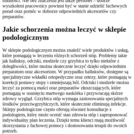
trudności. Nie bez znaczenia jest także personel – dobrze
wyszkoleni pracownicy powinni być w stanie udzielić fachowych
porad oraz pomóc w doborze odpowiednich akcesoriów czy
preparatów.
Jakie schorzenia można leczyć w sklepie
podologicznym
W sklepie podologicznym można znaleźć wiele produktów i usług,
które pomagają w leczeniu różnych schorzeń stóp. Problemy takie
jak halluksy, odciski, modzele czy grzybica to tylko niektóre z
dolegliwości, które można skutecznie leczyć dzięki odpowiednim
preparatom oraz akcesoriom. W przypadku halluksów, dostępne są
specjalistyczne wkładki ortopedyczne oraz ortezy, które pomagają w
korekcji postawy stopy i zmniejszają ból. Odciski i modzele można
leczyć za pomocą maści oraz preparatów złuszczających, które
pomagają w usunięciu martwego naskórka i przywracają skórze
zdrowy wygląd. Grzybica stóp wymaga zastosowania specjalnych
środków przeciwgrzybiczych, które skutecznie eliminują infekcje.
Sklepy podologiczne często oferują również konsultacje z
podologiem, który może ocenić stan zdrowia stóp i zaproponować
indywidualny plan leczenia. Dzięki temu klienci mają możliwość
skorzystania z fachowej pomocy i dostosowania terapii do swoich
potrzeb.