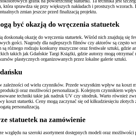
łnokolorowych grafik na powierzchnię statuetki. Ta technika jest szc
uku, która sprawdza się przy większych nakładach i prostszych wzorac
tualnych zmian jeszcze przed finalizacją projektu.
gą być okazją do wręczenia statuetek
 doskonałą okazję do wręczenia statuetek. Wśród nich znajdują się fe
wych gości. Nagrody dla najlepszych filmów czy aktorów są często wrę
 są różnego rodzaju konkursy muzyczne oraz festiwale sztuki, gdzie ar
kich takich jak Gdańskie Targi Książki, gdzie autorzy mogą otrzymać n
ursów plastycznych organizowanych przez lokalne galerie sztuki.
Gdańsku
zależności od wielu czynników. Przede wszystkim wpływ na koszt ma m
 produkcji oraz możliwości personalizacji. Kolejnym czynnikiem wpływ
ansowane techniki takie jak nadruk UV czy sitodruk. Warto również zwr
koszt statuetki. Ceny mogą zaczynać się od kilkudziesięciu złotych z
ogatą personalizacją.
rze statuetek na zamówienie
względu na szeroki asortyment dostępnych modeli oraz możliwości per