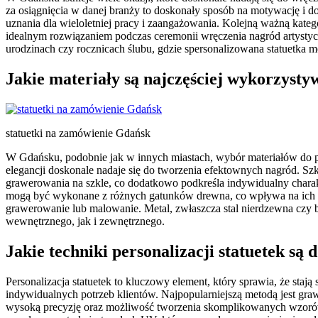
za osiągnięcia w danej branży to doskonały sposób na motywację i d
uznania dla wieloletniej pracy i zaangażowania. Kolejną ważną kateg
idealnym rozwiązaniem podczas ceremonii wręczenia nagród artystycz
urodzinach czy rocznicach ślubu, gdzie spersonalizowana statuetka 
Jakie materiały są najczęściej wykorzyst
statuetki na zamówienie Gdańsk
W Gdańsku, podobnie jak w innych miastach, wybór materiałów do prod
elegancji doskonale nadaje się do tworzenia efektownych nagród. S
grawerowania na szkle, co dodatkowo podkreśla indywidualny charakte
mogą być wykonane z różnych gatunków drewna, co wpływa na ich kolo
grawerowanie lub malowanie. Metal, zwłaszcza stal nierdzewna czy b
wewnętrznego, jak i zewnętrznego.
Jakie techniki personalizacji statuetek są
Personalizacja statuetek to kluczowy element, który sprawia, że staj
indywidualnych potrzeb klientów. Najpopularniejszą metodą jest gr
wysoką precyzję oraz możliwość tworzenia skomplikowanych wzorów i n