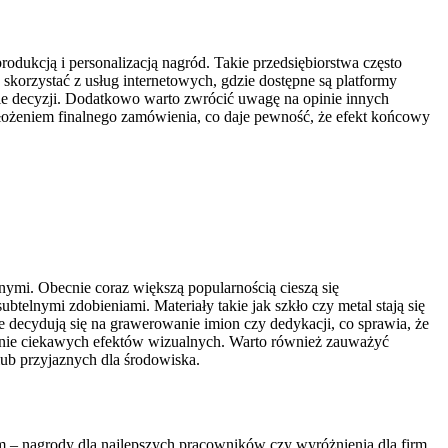
rodukcją i personalizacją nagród. Takie przedsiębiorstwa często
korzystać z usług internetowych, gdzie dostępne są platformy
ęcie decyzji. Dodatkowo warto zwrócić uwagę na opinie innych
ożeniem finalnego zamówienia, co daje pewność, że efekt końcowy
ymi. Obecnie coraz większą popularnością cieszą się
subtelnymi zdobieniami. Materiały takie jak szkło czy metal stają się
 decydują się na grawerowanie imion czy dedykacji, co sprawia, że
orzenie ciekawych efektów wizualnych. Warto również zauważyć
ub przyjaznych dla środowiska.
em – nagrody dla najlepszych pracowników czy wyróżnienia dla firm