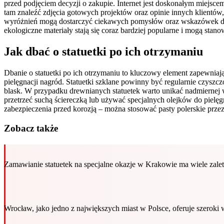
przed podjęciem decyzji o zakupie. Internet jest doskonałym miejsc
tam znaleźć zdjęcia gotowych projektów oraz opinie innych klient
wyróżnień mogą dostarczyć ciekawych pomysłów oraz wskazówek doty
ekologiczne materiały stają się coraz bardziej popularne i mogą sta
Jak dbać o statuetki po ich otrzymaniu
Dbanie o statuetki po ich otrzymaniu to kluczowy element zapewniają
pielęgnacji nagród. Statuetki szklane powinny być regularnie czysz
blask. W przypadku drewnianych statuetek warto unikać nadmiernej w
przetrzeć suchą ściereczką lub używać specjalnych olejków do pielęg
zabezpieczenia przed korozją – można stosować pasty polerskie prze
Zobacz także
Zamawianie statuetek na specjalne okazje w Krakowie ma wiele zale
Wrocław, jako jedno z największych miast w Polsce, oferuje szeroki