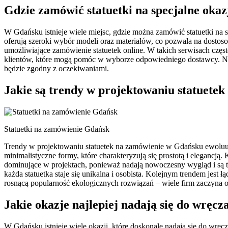
Gdzie zamówić statuetki na specjalne oka
W Gdańsku istnieje wiele miejsc, gdzie można zamówić statuetki na s
oferują szeroki wybór modeli oraz materiałów, co pozwala na dostos
umożliwiające zamówienie statuetek online. W takich serwisach częst
klientów, które mogą pomóc w wyborze odpowiedniego dostawcy. Nie
będzie zgodny z oczekiwaniami.
Jakie są trendy w projektowaniu statuete
Statuetki na zamówienie Gdańsk
Trendy w projektowaniu statuetek na zamówienie w Gdańsku ewoluują
minimalistyczne formy, które charakteryzują się prostotą i elegancją. 
dominujące w projektach, ponieważ nadają nowoczesny wygląd i są tr
każda statuetka staje się unikalna i osobista. Kolejnym trendem je
rosnącą popularność ekologicznych rozwiązań – wiele firm zaczyna 
Jakie okazje najlepiej nadają się do wręc
W Gdańsku istnieje wiele okazji, które doskonale nadają się do wrę