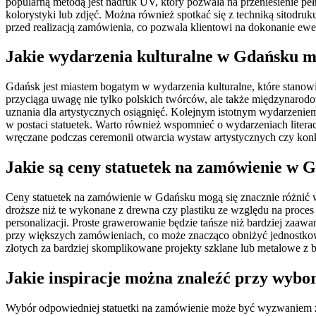
popularną metodą jest nadruk UV, który pozwala na przeniesienie pe
kolorystyki lub zdjęć. Można również spotkać się z techniką sitodr
przed realizacją zamówienia, co pozwala klientowi na dokonanie ewen
Jakie wydarzenia kulturalne w Gdańsku mo
Gdańsk jest miastem bogatym w wydarzenia kulturalne, które stanowią
przyciąga uwagę nie tylko polskich twórców, ale także międzynarodo
uznania dla artystycznych osiągnięć. Kolejnym istotnym wydarzeniem
w postaci statuetek. Warto również wspomnieć o wydarzeniach literac
wręczane podczas ceremonii otwarcia wystaw artystycznych czy konk
Jakie są ceny statuetek na zamówienie w 
Ceny statuetek na zamówienie w Gdańsku mogą się znacznie różnić w 
droższe niż te wykonane z drewna czy plastiku ze względu na proces
personalizacji. Proste grawerowanie będzie tańsze niż bardziej zaaw
przy większych zamówieniach, co może znacząco obniżyć jednostkowy 
złotych za bardziej skomplikowane projekty szklane lub metalowe z b
Jakie inspiracje można znaleźć przy wybo
Wybór odpowiedniej statuetki na zamówienie może być wyzwaniem ze 