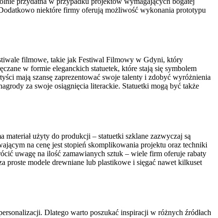
zególnie przydatna w przypadku projektów wymagających bogatej
h. Dodatkowo niektóre firmy oferują możliwość wykonania prototypu
stiwale filmowe, takie jak Festiwal Filmowy w Gdyni, który
czane w formie eleganckich statuetek, które stają się symbolem
tyści mają szansę zaprezentować swoje talenty i zdobyć wyróżnienia
agrody za swoje osiągnięcia literackie. Statuetki mogą być także
ateriał użyty do produkcji – statuetki szklane zazwyczaj są
ającym na cenę jest stopień skomplikowania projektu oraz techniki
ócić uwagę na ilość zamawianych sztuk – wiele firm oferuje rabaty
a proste modele drewniane lub plastikowe i sięgać nawet kilkuset
sonalizacji. Dlatego warto poszukać inspiracji w różnych źródłach