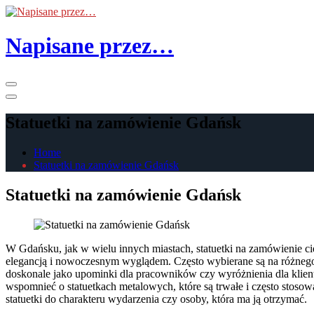
Skip
to
the
Napisane przez…
content
Primary
Menu
Statuetki na zamówienie Gdańsk
Home
Statuetki na zamówienie Gdańsk
Statuetki na zamówienie Gdańsk
W Gdańsku, jak w wielu innych miastach, statuetki na zamówienie ci
elegancją i nowoczesnym wyglądem. Często wybierane są na różnego r
doskonale jako upominki dla pracowników czy wyróżnienia dla klien
wspomnieć o statuetkach metalowych, które są trwałe i często sto
statuetki do charakteru wydarzenia czy osoby, która ma ją otrzymać.