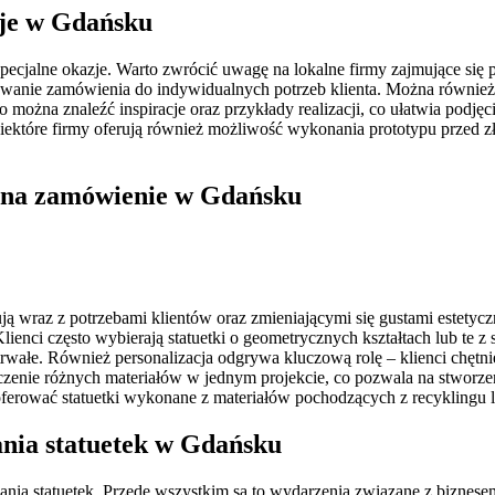
zje w Gdańsku
pecjalne okazje. Warto zwrócić uwagę na lokalne firmy zajmujące się p
owanie zamówienia do indywidualnych potrzeb klienta. Można również s
o można znaleźć inspiracje oraz przykłady realizacji, co ułatwia podj
które firmy oferują również możliwość wykonania prototypu przed zł
k na zamówienie w Gdańsku
 wraz z potrzebami klientów oraz zmieniającymi się gustami estetyczn
Klienci często wybierają statuetki o geometrycznych kształtach lub te z 
wałe. Również personalizacja odgrywa kluczową rolę – klienci chętnie
st łączenie różnych materiałów w jednym projekcie, co pozwala na stw
oferować statuetki wykonane z materiałów pochodzących z recyklingu l
zania statuetek w Gdańsku
czania statuetek. Przede wszystkim są to wydarzenia związane z biznes