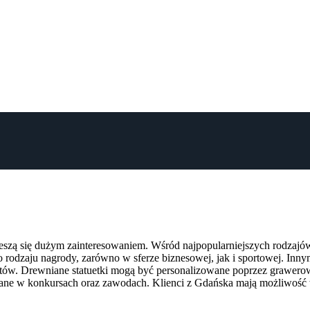
eszą się dużym zainteresowaniem. Wśród najpopularniejszych rodzajów 
odzaju nagrody, zarówno w sferze biznesowej, jak i sportowej. Innym
tów. Drewniane statuetki mogą być personalizowane poprzez grawerow
sowane w konkursach oraz zawodach. Klienci z Gdańska mają możliwoś