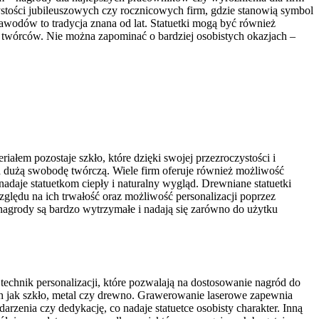
ystości jubileuszowych czy rocznicowych firm, gdzie stanowią symbol
zawodów to tradycja znana od lat. Statuetki mogą być również
a twórców. Nie można zapominać o bardziej osobistych okazjach –
ałem pozostaje szkło, które dzięki swojej przezroczystości i
a dużą swobodę twórczą. Wiele firm oferuje również możliwość
adaje statuetkom ciepły i naturalny wygląd. Drewniane statuetki
ględu na ich trwałość oraz możliwość personalizacji poprzez
nagrody są bardzo wytrzymałe i nadają się zarówno do użytku
 technik personalizacji, które pozwalają na dostosowanie nagród do
ch jak szkło, metal czy drewno. Grawerowanie laserowe zapewnia
zenia czy dedykację, co nadaje statuetce osobisty charakter. Inną