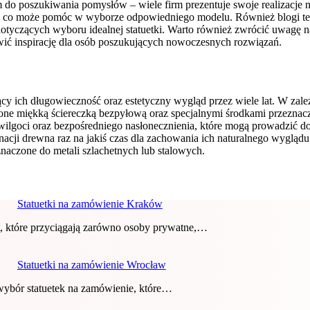
em do poszukiwania pomysłów – wiele firm prezentuje swoje realizacj
ów, co może pomóc w wyborze odpowiedniego modelu. Również blogi tem
czących wyboru idealnej statuetki. Warto również zwrócić uwagę na 
nowić inspirację dla osób poszukujących nowoczesnych rozwiązań.
cy ich długowieczność oraz estetyczny wygląd przez wiele lat. W zależ
czone miękką ściereczką bezpyłową oraz specjalnymi środkami przezna
ilgoci oraz bezpośredniego nasłonecznienia, które mogą prowadzić do
nacji drewna raz na jakiś czas dla zachowania ich naturalnego wygląd
znaczone do metali szlachetnych lub stalowych.
Statuetki na zamówienie Kraków
t, które przyciągają zarówno osoby prywatne,…
Statuetki na zamówienie Wrocław
 wybór statuetek na zamówienie, które…