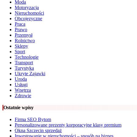
Moda
Motoryzacja
Nieruchomości
Obcojęzyczne
Praca
Prawo
Przemysł
Rolnictwo
Sklepy
Sport
Technologie
Transport
Turystyka
Ukryte Zajawki
Uroda
Usługi
Wnętrza
Zdrowie
Ostatnie wpisy
Firma SEO Bytom
Personalizowane prezenty korporacyjne klasy premium
Okna Szczecin sprzedaż
Inwestowanie w nieruchomości – sposób na biznes