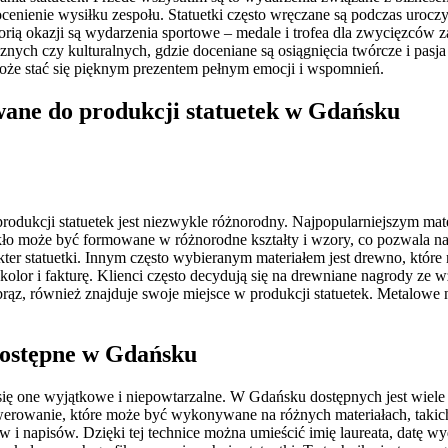
ocenienie wysiłku zespołu. Statuetki często wręczane są podczas urocz
orią okazji są wydarzenia sportowe – medale i trofea dla zwycięzców 
nych czy kulturalnych, gdzie doceniane są osiągnięcia twórcze i pasj
może stać się pięknym prezentem pełnym emocji i wspomnień.
ywane do produkcji statuetek w Gdańsku
ukcji statuetek jest niezwykle różnorodny. Najpopularniejszym materi
zkło może być formowane w różnorodne kształty i wzory, co pozwala n
r statuetki. Innym często wybieranym materiałem jest drewno, które n
r i fakturę. Klienci często decydują się na drewniane nagrody ze wz
rąz, również znajduje swoje miejsce w produkcji statuetek. Metalowe 
 dostępne w Gdańsku
ą się one wyjątkowe i niepowtarzalne. W Gdańsku dostępnych jest wiele
awerowanie, które może być wykonywane na różnych materiałach, taki
apisów. Dzięki tej technice można umieścić imię laureata, datę wydar