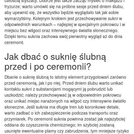
całością stylizacji. Dobrze jest także zacząć myśleć o makijażu i
fryzurze; warto umówić się na próbne sesje przed dniem ślubu,
aby upewnić się, że wszystko będzie wyglądało tak jak sobie
wymarzyliśmy. Kolejnym krokiem jest przechowywanie sukni w
odpowiednich warunkach – najlepiej w specjalnym pokrowcu i w
miejscu bez wilgoci oraz intensywnego światła słonecznego.
Dzięki temu suknia zachowa swój pierwotny wygląd aż do dnia
ceremonii.
Jak dbać o suknię ślubną
przed i po ceremonii?
Dbanie o suknię ślubną to istotny element przygotowań zarówno
przed ceremonią, jak i po niej. Przed dniem ślubu warto unikać
kontaktu sukni z substancjami mogącymi ją pobrudzić lub
uszkodzić; należy przechowywać ją w odpowiednim pokrowcu
oraz unikać miejsc narażonych na wilgoć czy intensywne światło
słoneczne. Jeśli suknia ma długie tren lub koronkowe detale,
warto zadbać o ich zabezpieczenie podczas transportu oraz
przymiarek. Po ceremonii suknia powinna zostać jak najszybciej
oddana do czyszczenia chemicznego; im szybciej zostaną
usunięte ewentualne plamy czy zabrudzenia, tym mniejsze ryzyko