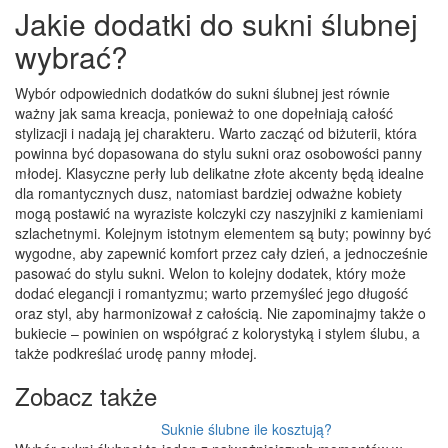
Jakie dodatki do sukni ślubnej
wybrać?
Wybór odpowiednich dodatków do sukni ślubnej jest równie
ważny jak sama kreacja, ponieważ to one dopełniają całość
stylizacji i nadają jej charakteru. Warto zacząć od biżuterii, która
powinna być dopasowana do stylu sukni oraz osobowości panny
młodej. Klasyczne perły lub delikatne złote akcenty będą idealne
dla romantycznych dusz, natomiast bardziej odważne kobiety
mogą postawić na wyraziste kolczyki czy naszyjniki z kamieniami
szlachetnymi. Kolejnym istotnym elementem są buty; powinny być
wygodne, aby zapewnić komfort przez cały dzień, a jednocześnie
pasować do stylu sukni. Welon to kolejny dodatek, który może
dodać elegancji i romantyzmu; warto przemyśleć jego długość
oraz styl, aby harmonizował z całością. Nie zapominajmy także o
bukiecie – powinien on współgrać z kolorystyką i stylem ślubu, a
także podkreślać urodę panny młodej.
Zobacz także
Suknie ślubne ile kosztują?