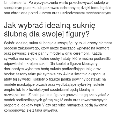
ich utrwalenia. Po wyczyszczeniu warto przechowywać suknię w
specjalnym pudełku lub pokrowcu ochronnym; dzięki temu będzie
ona chroniona przed kurzem oraz uszkodzeniami mechanicznymi.
Jak wybrać idealną suknię
ślubną dla swojej figury?
Wybór idealnej sukni ślubnej dla swojej figury to kluczowy element
procesu zakupowego, który może znacząco wpłynąć na komfort
oraz pewność siebie panny młodej w dniu ceremonii. Każda
sylwetka ma swoje unikalne cechy i atuty, które można podkreślić
odpowiednim krojem sukni. Dla kobiet o figurze klepsydry
doskonałym wyborem będą suknie podkreślające talię oraz
biodra; fasony takie jak syrenka czy A-linia świetnie eksponują
atuty tej sylwetki. Kobiety o figurze jabłka powinny postawić na
modele maskujące brzuch oraz wydłużające sylwetkę; suknie
empire lub te z luźniejszymi spódnicami będą idealnym
rozwiązaniem. Z kolei panie o figurze gruszki mogą skorzystać z
modeli podkreślających górną część ciała oraz równoważących
proporcje; dekolty typu V czy szerokie ramiączka będą świetnie
komponować się z taką sylwetką.