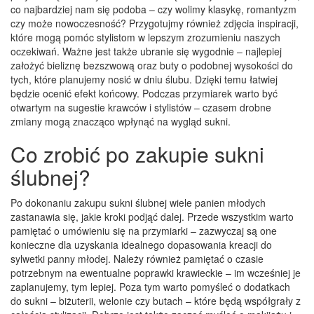
co najbardziej nam się podoba – czy wolimy klasykę, romantyzm
czy może nowoczesność? Przygotujmy również zdjęcia inspiracji,
które mogą pomóc stylistom w lepszym zrozumieniu naszych
oczekiwań. Ważne jest także ubranie się wygodnie – najlepiej
założyć bieliznę bezszwową oraz buty o podobnej wysokości do
tych, które planujemy nosić w dniu ślubu. Dzięki temu łatwiej
będzie ocenić efekt końcowy. Podczas przymiarek warto być
otwartym na sugestie krawców i stylistów – czasem drobne
zmiany mogą znacząco wpłynąć na wygląd sukni.
Co zrobić po zakupie sukni
ślubnej?
Po dokonaniu zakupu sukni ślubnej wiele panien młodych
zastanawia się, jakie kroki podjąć dalej. Przede wszystkim warto
pamiętać o umówieniu się na przymiarki – zazwyczaj są one
konieczne dla uzyskania idealnego dopasowania kreacji do
sylwetki panny młodej. Należy również pamiętać o czasie
potrzebnym na ewentualne poprawki krawieckie – im wcześniej je
zaplanujemy, tym lepiej. Poza tym warto pomyśleć o dodatkach
do sukni – biżuterii, welonie czy butach – które będą współgrały z