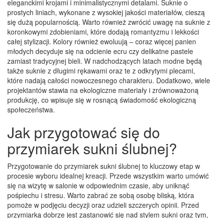
eleganckimi krojami i minimalistycznymi detalami. Suknie o
prostych liniach, wykonane z wysokiej jakości materiałów, cieszą
się dużą popularnością. Warto również zwrócić uwagę na suknie z
koronkowymi zdobieniami, które dodają romantyzmu i lekkości
całej stylizacji. Kolory również ewoluują – coraz więcej panien
młodych decyduje się na odcienie ecru czy delikatne pastele
zamiast tradycyjnej bieli. W nadchodzących latach modne będą
także suknie z długimi rękawami oraz te z odkrytymi plecami,
które nadają całości nowoczesnego charakteru. Dodatkowo, wiele
projektantów stawia na ekologiczne materiały i zrównoważoną
produkcję, co wpisuje się w rosnącą świadomość ekologiczną
społeczeństwa.
Jak przygotować się do
przymiarek sukni ślubnej?
Przygotowanie do przymiarek sukni ślubnej to kluczowy etap w
procesie wyboru idealnej kreacji. Przede wszystkim warto umówić
się na wizytę w salonie w odpowiednim czasie, aby uniknąć
pośpiechu i stresu. Warto zabrać ze sobą osobę bliską, która
pomoże w podjęciu decyzji oraz udzieli szczerych opinii. Przed
przymiarką dobrze jest zastanowić się nad stylem sukni oraz tym,