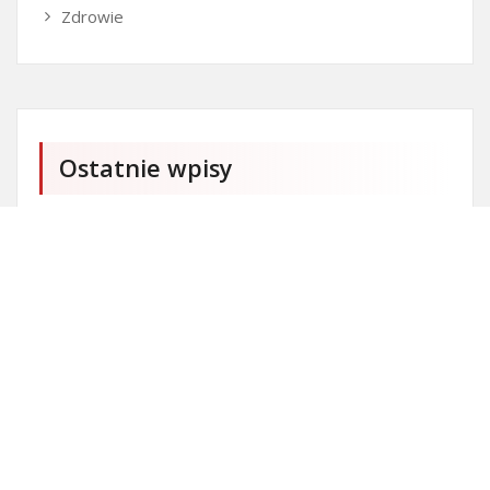
Zdrowie
Ostatnie wpisy
Firma SEO Bytom
Personalizowane prezenty korporacyjne klasy
premium
Okna Szczecin sprzedaż
Inwestowanie w nieruchomości – sposób na biznes
Jak dobrze nagrać saksofon?