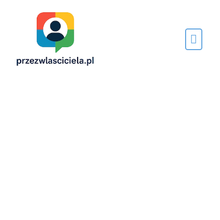
Napisane
przez…