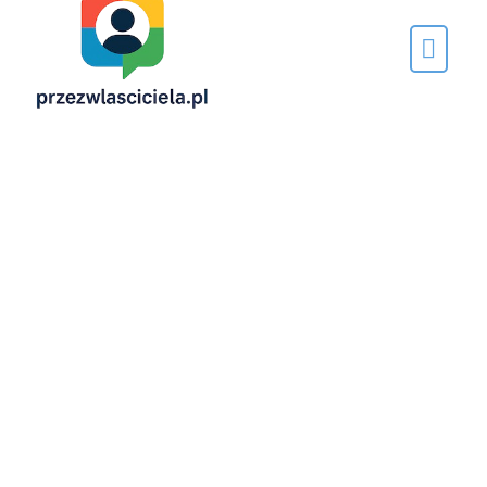
Napisane
przez…