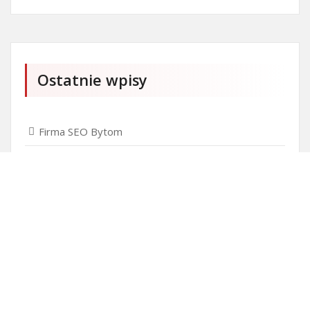
Ostatnie wpisy
Firma SEO Bytom
Personalizowane prezenty korporacyjne klasy
premium
Okna Szczecin sprzedaż
Inwestowanie w nieruchomości – sposób na biznes
Jak dobrze nagrać saksofon?
Punkty różnicujące w rekrutacji przedszkole co to
jest?