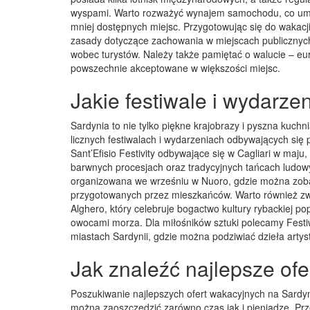
wyspami. Warto rozważyć wynajem samochodu, co umoż
mniej dostępnych miejsc. Przygotowując się do wakacj
zasady dotyczące zachowania w miejscach publicznych
wobec turystów. Należy także pamiętać o walucie – euro
powszechnie akceptowane w większości miejsc.
Jakie festiwale i wydarze
Sardynia to nie tylko piękne krajobrazy i pyszna kuchnia
licznych festiwalach i wydarzeniach odbywających się 
Sant’Efisio Festivity odbywające się w Cagliari w maju
barwnych procesjach oraz tradycyjnych tańcach ludowy
organizowana we wrześniu w Nuoro, gdzie można zoba
przygotowanych przez mieszkańców. Warto również zw
Alghero, który celebruje bogactwo kultury rybackiej 
owocami morza. Dla miłośników sztuki polecamy Festi
miastach Sardynii, gdzie można podziwiać dzieła arty
Jak znaleźć najlepsze ofe
Poszukiwanie najlepszych ofert wakacyjnych na Sardyn
można zaoszczędzić zarówno czas jak i pieniądze. Pr