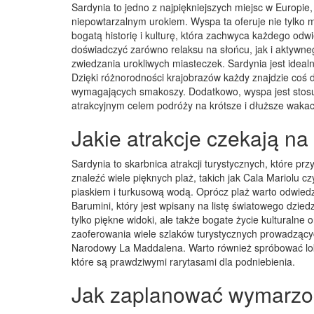
Sardynia to jedno z najpiękniejszych miejsc w Europie
niepowtarzalnym urokiem. Wyspa ta oferuje nie tylko m
bogatą historię i kulturę, która zachwyca każdego od
doświadczyć zarówno relaksu na słońcu, jak i aktywn
zwiedzania urokliwych miasteczek. Sardynia jest ideal
Dzięki różnorodności krajobrazów każdy znajdzie coś dl
wymagających smakoszy. Dodatkowo, wyspa jest stosun
atrakcyjnym celem podróży na krótsze i dłuższe wakac
Jakie atrakcje czekają na
Sardynia to skarbnica atrakcji turystycznych, które pr
znaleźć wiele pięknych plaż, takich jak Cala Mariolu c
piaskiem i turkusową wodą. Oprócz plaż warto odwiedzi
Barumini, który jest wpisany na listę światowego dzied
tylko piękne widoki, ale także bogate życie kulturalne 
zaoferowania wiele szlaków turystycznych prowadzącyc
Narodowy La Maddalena. Warto również spróbować loka
które są prawdziwymi rarytasami dla podniebienia.
Jak zaplanować wymarzon