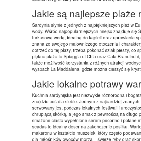
Jakie są najlepsze plaże
Sardynia słynie z jednych z najpiękniejszych plaż w Eu
wody. Wśród najpopularniejszych miejsc znajduje się S
turkusową wodą, idealną do kąpieli oraz uprawiania sp
znana ze swojego malowniczego otoczenia i charaktery
dotrzeć do tej plaży, trzeba pokonać szlak pieszy, co sp
piękne plaże to Spiaggia di Chia oraz Cala Brandinchi, 
także możliwość korzystania z różnych atrakcji wodny
wyspach La Maddalena, gdzie można cieszyć się kryst
Jakie lokalne potrawy wa
Kuchnia sardynijska jest niezwykle różnorodna i bogat
znajdzie coś dla siebie. Jednym z najbardziej znanych 
serwowany jest podczas lokalnych festiwali i uroczyst
chrupiącą skórką, a jego smak z pewnością na długo p
smażone ciasto wypełnione serem pecorino i polane m
seadas to idealny deser na zakończenie posiłku. Wart
makaronu w kształcie muszelek, który często podawany
dla miłośników owoców morza – świeże ryby oraz skor