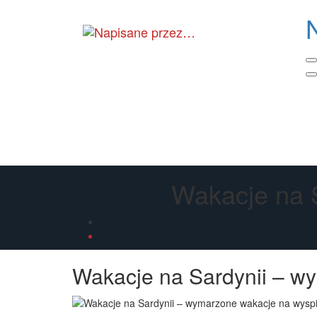
Skip
to
the
content
Wakacje na 
Wakacje na Sardynii – w