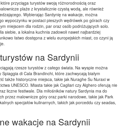
, które przyciąga turystów swoją różnorodnością oraz
alownicze plaże z krystalicznie czystą wodą, ale również
wiedzającego. Wybierając Sardynię na wakacje, można
ego wypoczynku w postaci pieszych wędrówek po górach czy
nym miejscem dla rodzin, par oraz osób podróżujących solo.
a siebie, a lokalna kuchnia zadowoli nawet najbardziej
kowo łatwo dostępna z wielu europejskich miast, co czyni ją
je.
 turystów na Sardynii
zyciągają rzesze turystów z całego świata. Na wyspie można
zy Spiaggia di Cala Brandinchi, które zachwycają białym
ć także historyczne miejsca, takie jak Nuraghe Su Nuraxi w
zictwa UNESCO. Miasta takie jak Cagliari czy Alghero oferują nie
oraz liczne festiwale. Dla miłośników natury Sardynia ma do
h przez malownicze góry oraz parki narodowe, takie jak Park
lnych specjałów kulinarnych, takich jak porceddu czy seadas,
e wakacje na Sardynii