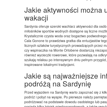
Jakie aktywności można 
wakacji
Sardynia oferuje szeroki wachlarz aktywności dla osó
miłośników sportów wodnych dostępne są liczne możliw
Krystalicznie czysta woda oraz bogactwo podwodnego 
Cala Gonone to prawdziwa gratka dla entuzjastów tego
licznych szlaków turystycznych prowadzących przez m
czy wspinaczka na Monte Ortobene dostarczą niezap
również wycieczki rowerowe, które pozwalają na odkry
szukają relaksu po intensywnym dniu pełnym przygód,
inspirowane lokalnymi tradycjami.
Jakie są najważniejsze i
podróżą na Sardynię
Przed wyjazdem na Sardynię warto zapoznać się z kilk
podróż i pobyt na wyspie. Po pierwsze należy pamięt
podróżować na podstawie dowodu osobistego lub paszp
posiada kilka lotnisk międzynarodowych, a także reg