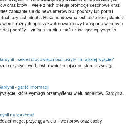
gów oraz lotów – wiele z nich oferuje promocje sezonowe oraz
ież zapisanie się do newsletterów biur podróży lub portali
fertach czy last minute. Rekomendowane jest także korzystanie z
wienie różnych opcji zakwaterowania czy transportu w jednym
do dat podróży – zmiana terminu może znacząco wpłynąć na
rdynii - sekret długowieczności ukryty na rajskiej wyspie?
cznie czystych wód, jest również miejscem, które przyciąga
rdynii - garść informacji
ięwzięcie, które wymaga przemyślenia wielu aspektów. Sardynia,
ynii na sprzedaż
ródziemnego, przyciąga wielu inwestorów oraz osoby