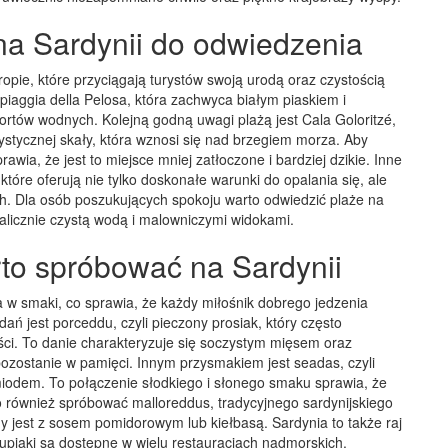
 na Sardynii do odwiedzenia
ropie, które przyciągają turystów swoją urodą oraz czystością
piaggia della Pelosa, która zachwyca białym piaskiem i
ortów wodnych. Kolejną godną uwagi plażą jest Cala Goloritzé,
stycznej skały, która wznosi się nad brzegiem morza. Aby
rawia, że jest to miejsce mniej zatłoczone i bardziej dzikie. Inne
które oferują nie tylko doskonałe warunki do opalania się, ale
ch. Dla osób poszukujących spokoju warto odwiedzić plaże na
alicznie czystą wodą i malowniczymi widokami.
rto spróbować na Sardynii
a w smaki, co sprawia, że każdy miłośnik dobrego jedzenia
dań jest porceddu, czyli pieczony prosiak, który często
ości. To danie charakteryzuje się soczystym mięsem oraz
ozostanie w pamięci. Innym przysmakiem jest seadas, czyli
iodem. To połączenie słodkiego i słonego smaku sprawia, że
o również spróbować malloreddus, tradycyjnego sardynijskiego
 jest z sosem pomidorowym lub kiełbasą. Sardynia to także raj
upiaki są dostępne w wielu restauracjach nadmorskich.