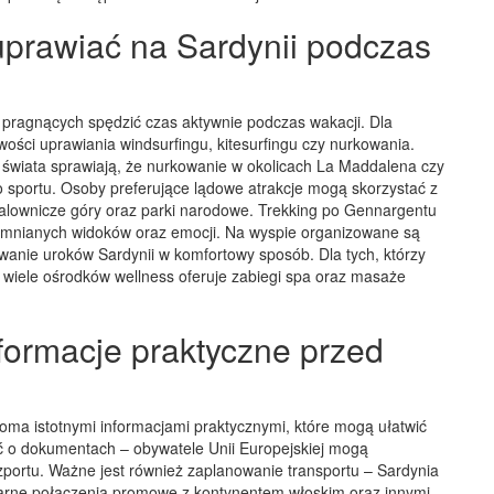
uprawiać na Sardynii podczas
b pragnących spędzić czas aktywnie podczas wakacji. Dla
ości uprawiania windsurfingu, kitesurfingu czy nurkowania.
świata sprawiają, że nurkowanie w okolicach La Maddalena czy
 sportu. Osoby preferujące lądowe atrakcje mogą skorzystać z
alownicze góry oraz parki narodowe. Trekking po Gennargentu
omnianych widoków oraz emocji. Na wyspie organizowane są
wanie uroków Sardynii w komfortowy sposób. Dla tych, którzy
 wiele ośrodków wellness oferuje zabiegi spa oraz masaże
nformacje praktyczne przed
oma istotnymi informacjami praktycznymi, które mogą ułatwić
ać o dokumentach – obywatele Unii Europejskiej mogą
ortu. Ważne jest również zaplanowanie transportu – Sardynia
ularne połączenia promowe z kontynentem włoskim oraz innymi