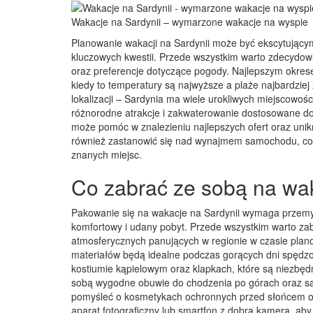
Wakacje na Sardynii – wymarzone wakacje na wyspie
Planowanie wakacji na Sardynii może być ekscytujący
kluczowych kwestii. Przede wszystkim warto zdecydowa
oraz preferencje dotyczące pogody. Najlepszym okre
kiedy to temperatury są najwyższe a plaże najbardziej
lokalizacji – Sardynia ma wiele urokliwych miejscowośc
różnorodne atrakcje i zakwaterowanie dostosowane d
może pomóc w znalezieniu najlepszych ofert oraz uni
również zastanowić się nad wynajmem samochodu, co 
znanych miejsc.
Co zabrać ze sobą na wak
Pakowanie się na wakacje na Sardynii wymaga przemyś
komfortowy i udany pobyt. Przede wszystkim warto z
atmosferycznych panujących w regionie w czasie plano
materiałów będą idealne podczas gorących dni spędz
kostiumie kąpielowym oraz klapkach, które są niezbę
sobą wygodne obuwie do chodzenia po górach oraz san
pomyśleć o kosmetykach ochronnych przed słońcem o
aparat fotograficzny lub smartfon z dobrą kamerą, ab