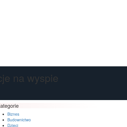
je na wyspie
ategorie
Biznes
Budownictwo
Dzieci