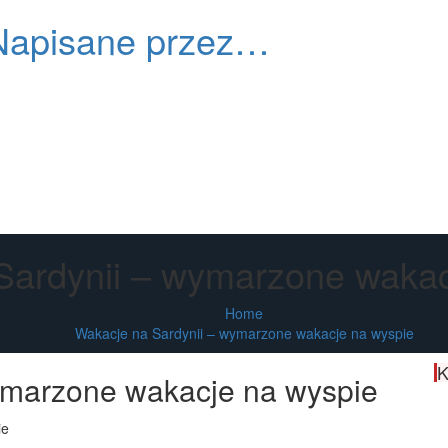
Napisane przez…
Primary
Menu
Sardynii – wymarzone wakac
Home
Wakacje na Sardynii – wymarzone wakacje na wyspie
K
ymarzone wakacje na wyspie