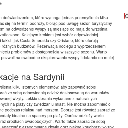
O
m doświadczeniem, które wymaga jednak przemyślenia kilku
ć się na termin podróży, biorąc pod uwagę sezon turystyczny
sem na odwiedzenie wyspy są miesiące od maja do września,
 zatłoczone. Kolejnym krokiem jest wybór odpowiedniej
i takich jak Costa Smeralda czy Oristano, które oferują
o różnych budżetów. Rezerwacja noclegu z wyprzedzeniem
knięciu problemów z dostępnością w szczycie sezonu. Warto
pozwoli na swobodne eksplorowanie wyspy i dotarcie do mniej
acje na Sardynii
lenia kilku istotnych elementów, aby zapewnić sobie
abrać ze sobą odpowiednią odzież dostosowaną do warunków
wanej wizyty. Lekkie ubrania wykonane z naturalnych
onych na plaży czy zwiedzaniu miast. Nie można zapomnieć o
dne podczas relaksu nad morzem. Dobrze jest również zabrać ze
dały idealne na spacery po plaży. Oprócz odzieży warto
raz środkach owadobójczych. Warto także zabrać ze sobą
y uwiecznić niezapomniane chwile oraz piękne krajobrazy wyspy.