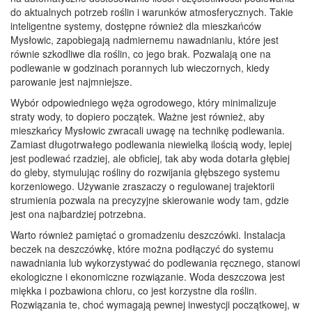
do aktualnych potrzeb roślin i warunków atmosferycznych. Takie
inteligentne systemy, dostępne również dla mieszkańców
Mysłowic, zapobiegają nadmiernemu nawadnianiu, które jest
równie szkodliwe dla roślin, co jego brak. Pozwalają one na
podlewanie w godzinach porannych lub wieczornych, kiedy
parowanie jest najmniejsze.
Wybór odpowiedniego węża ogrodowego, który minimalizuje
straty wody, to dopiero początek. Ważne jest również, aby
mieszkańcy Mysłowic zwracali uwagę na technikę podlewania.
Zamiast długotrwałego podlewania niewielką ilością wody, lepiej
jest podlewać rzadziej, ale obficiej, tak aby woda dotarła głębiej
do gleby, stymulując rośliny do rozwijania głębszego systemu
korzeniowego. Używanie zraszaczy o regulowanej trajektorii
strumienia pozwala na precyzyjne skierowanie wody tam, gdzie
jest ona najbardziej potrzebna.
Warto również pamiętać o gromadzeniu deszczówki. Instalacja
beczek na deszczówkę, które można podłączyć do systemu
nawadniania lub wykorzystywać do podlewania ręcznego, stanowi
ekologiczne i ekonomiczne rozwiązanie. Woda deszczowa jest
miękka i pozbawiona chloru, co jest korzystne dla roślin.
Rozwiązania te, choć wymagają pewnej inwestycji początkowej, w