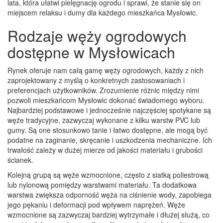
lata, która ułatwi pielęgnację ogrodu i sprawi, że stanie się on
miejscem relaksu i dumy dla każdego mieszkańca Mysłowic.
Rodzaje węży ogrodowych
dostępne w Mysłowicach
Rynek oferuje nam całą gamę węży ogrodowych, każdy z nich
zaprojektowany z myślą o konkretnych zastosowaniach i
preferencjach użytkowników. Zrozumienie różnic między nimi
pozwoli mieszkańcom Mysłowic dokonać świadomego wyboru.
Najbardziej podstawowe i jednocześnie najczęściej spotykane są
węże tradycyjne, zazwyczaj wykonane z kilku warstw PVC lub
gumy. Są one stosunkowo tanie i łatwo dostępne, ale mogą być
podatne na zaginanie, skręcanie i uszkodzenia mechaniczne. Ich
trwałość zależy w dużej mierze od jakości materiału i grubości
ścianek.
Kolejną grupą są węże wzmocnione, często z siatką poliestrową
lub nylonową pomiędzy warstwami materiału. Ta dodatkowa
warstwa zwiększa odporność węża na ciśnienie wody, zapobiega
jego pękaniu i deformacji pod wpływem naprężeń. Węże
wzmocnione są zazwyczaj bardziej wytrzymałe i dłużej służą, co