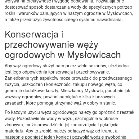
wpływa na efektywność i wygodę podlewania. Pozwalają one
dostosować sposób dostarczania wody do specyficznych potrzeb
roślin i warunków panujących w naszym ogrodzie w Mysłowicach,
a także przedłużyć żywotność całego systemu nawadniania.
Konserwacja i
przechowywanie węży
ogrodowych w Mysłowicach
Aby wąż ogrodowy służył nam przez wiele sezonów, niezbędna
jest jego odpowiednia konserwacja i przechowywanie.
Zaniedbanie tych aspektów może prowadzić do przedwczesnego
zużycia, uszkodzeń i konieczności zakupu nowego węża, co
generuje dodatkowe koszty. Mieszkańcy Mysłowic, podobnie jak
wszyscy ogrodnicy, powinni pamiętać o kilku kluczowych
zasadach, które pomogą utrzymać wąż w dobrym stanie.
Po każdym użyciu węża ogrodowego należy go opróżnić z resztek
wody. Pozostawienie wody w wężu, szczególnie w okresie
zimowym, może prowadzić do jej zamarznięcia i pęknięcia
materiału. Aby to zrobić, należy odłączyć wąż od kranu, a
następnie podnieść jeden koniec i pozwolić wodzie swobodnie