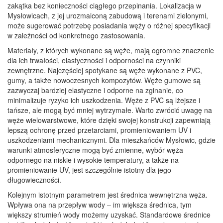
zakątka bez konieczności ciągłego przepinania. Lokalizacja w
Mysłowicach, z jej urozmaiconą zabudową i terenami zielonymi,
może sugerować potrzebę posiadania węży o różnej specyfikacji
w zależności od konkretnego zastosowania.
Materiały, z których wykonane są węże, mają ogromne znaczenie
dla ich trwałości, elastyczności i odporności na czynniki
zewnętrzne. Najczęściej spotykane są węże wykonane z PVC,
gumy, a także nowoczesnych kompozytów. Węże gumowe są
zazwyczaj bardziej elastyczne i odporne na zginanie, co
minimalizuje ryzyko ich uszkodzenia. Węże z PVC są lżejsze i
tańsze, ale mogą być mniej wytrzymałe. Warto zwrócić uwagę na
węże wielowarstwowe, które dzięki swojej konstrukcji zapewniają
lepszą ochronę przed przetarciami, promieniowaniem UV i
uszkodzeniami mechanicznymi. Dla mieszkańców Mysłowic, gdzie
warunki atmosferyczne mogą być zmienne, wybór węża
odpornego na niskie i wysokie temperatury, a także na
promieniowanie UV, jest szczególnie istotny dla jego
długowieczności.
Kolejnym istotnym parametrem jest średnica wewnętrzna węża.
Wpływa ona na przepływ wody – im większa średnica, tym
większy strumień wody możemy uzyskać. Standardowe średnice