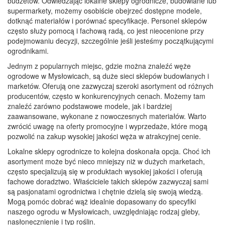
budżetów. Odwiedzając lokalne sklepy ogrodnicze, budowlane lub
supermarkety, możemy osobiście obejrzeć dostępne modele,
dotknąć materiałów i porównać specyfikacje. Personel sklepów
często służy pomocą i fachową radą, co jest nieocenione przy
podejmowaniu decyzji, szczególnie jeśli jesteśmy początkującymi
ogrodnikami.
Jednym z popularnych miejsc, gdzie można znaleźć węże
ogrodowe w Mysłowicach, są duże sieci sklepów budowlanych i
marketów. Oferują one zazwyczaj szeroki asortyment od różnych
producentów, często w konkurencyjnych cenach. Możemy tam
znaleźć zarówno podstawowe modele, jak i bardziej
zaawansowane, wykonane z nowoczesnych materiałów. Warto
zwrócić uwagę na oferty promocyjne i wyprzedaże, które mogą
pozwolić na zakup wysokiej jakości węża w atrakcyjnej cenie.
Lokalne sklepy ogrodnicze to kolejna doskonała opcja. Choć ich
asortyment może być nieco mniejszy niż w dużych marketach,
często specjalizują się w produktach wysokiej jakości i oferują
fachowe doradztwo. Właściciele takich sklepów zazwyczaj sami
są pasjonatami ogrodnictwa i chętnie dzielą się swoją wiedzą.
Mogą pomóc dobrać wąż idealnie dopasowany do specyfiki
naszego ogrodu w Mysłowicach, uwzględniając rodzaj gleby,
nasłonecznienie i typ roślin.