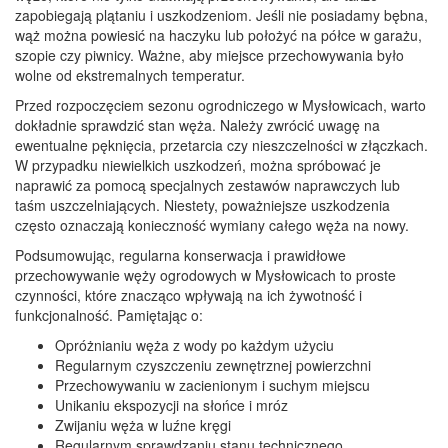
zapobiegają plątaniu i uszkodzeniom. Jeśli nie posiadamy bębna,
wąż można powiesić na haczyku lub położyć na półce w garażu,
szopie czy piwnicy. Ważne, aby miejsce przechowywania było
wolne od ekstremalnych temperatur.
Przed rozpoczęciem sezonu ogrodniczego w Mysłowicach, warto
dokładnie sprawdzić stan węża. Należy zwrócić uwagę na
ewentualne pęknięcia, przetarcia czy nieszczelności w złączkach.
W przypadku niewielkich uszkodzeń, można spróbować je
naprawić za pomocą specjalnych zestawów naprawczych lub
taśm uszczelniających. Niestety, poważniejsze uszkodzenia
często oznaczają konieczność wymiany całego węża na nowy.
Podsumowując, regularna konserwacja i prawidłowe
przechowywanie węży ogrodowych w Mysłowicach to proste
czynności, które znacząco wpływają na ich żywotność i
funkcjonalność. Pamiętając o:
Opróżnianiu węża z wody po każdym użyciu
Regularnym czyszczeniu zewnętrznej powierzchni
Przechowywaniu w zacienionym i suchym miejscu
Unikaniu ekspozycji na słońce i mróz
Zwijaniu węża w luźne kręgi
Regularnym sprawdzaniu stanu technicznego