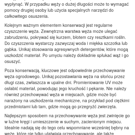
wypłynąć. W przypadku węży o dużej długości może to wymagać
pomocy drugiej osoby lub użycia specjalnych narzędzi do
całkowitego osuszenia.
Kolejnym ważnym elementem konserwacji jest regularne
czyszczenie węża. Zewnętrzna warstwa węża może ulegać
zabrudzeniu, pokrywać się kurzem, błotem czy resztkami roślin.
Do czyszczenia wystarczy zazwyczaj woda i miękka szczotka lub
gąbka. Unikaj stosowania agresywnych detergentów, które mogą
uszkodzić materiał. Po umyciu należy dokładnie spłukać wąż i go
osuszyć.
Poza konserwacją, kluczowe jest odpowiednie przechowywanie
węża ogrodowego. Unikaj pozostawiania węża na słońcu przez
długi czas, zwłaszcza w upalne dni. Promieniowanie UV może
osłabić materiał, powodując jego kruchość i pękanie. Nie należy
również przechowywać węża w miejscach, gdzie może być
narażony na uszkodzenia mechaniczne, na przykład pod ciężkimi
przedmiotami lub tam, gdzie mogą go przegryźć zwierzęta.
Najlepszym sposobem na przechowywanie węża jest zwinięcie go
w luźne kręgi i umieszczenie w suchym, zacienionym miejscu.
Idealnie nadają się do tego celu wspomniane wcześniej bębny na
węże, które nie tylko ułatwiają przechowywanie, ale także