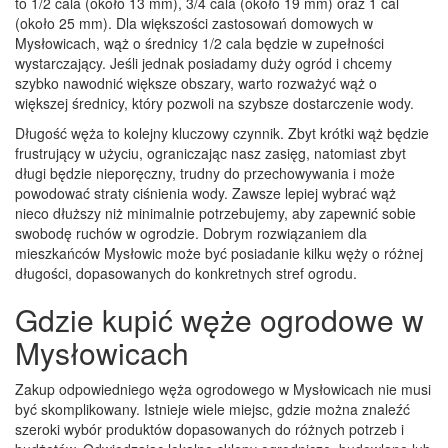
to 1/2 cala (około 13 mm), 3/4 cala (około 19 mm) oraz 1 cal
(około 25 mm). Dla większości zastosowań domowych w
Mysłowicach, wąż o średnicy 1/2 cala będzie w zupełności
wystarczający. Jeśli jednak posiadamy duży ogród i chcemy
szybko nawodnić większe obszary, warto rozważyć wąż o
większej średnicy, który pozwoli na szybsze dostarczenie wody.
Długość węża to kolejny kluczowy czynnik. Zbyt krótki wąż będzie
frustrujący w użyciu, ograniczając nasz zasięg, natomiast zbyt
długi będzie nieporęczny, trudny do przechowywania i może
powodować straty ciśnienia wody. Zawsze lepiej wybrać wąż
nieco dłuższy niż minimalnie potrzebujemy, aby zapewnić sobie
swobodę ruchów w ogrodzie. Dobrym rozwiązaniem dla
mieszkańców Mysłowic może być posiadanie kilku węży o różnej
długości, dopasowanych do konkretnych stref ogrodu.
Gdzie kupić węże ogrodowe w
Mysłowicach
Zakup odpowiedniego węża ogrodowego w Mysłowicach nie musi
być skomplikowany. Istnieje wiele miejsc, gdzie można znaleźć
szeroki wybór produktów dopasowanych do różnych potrzeb i