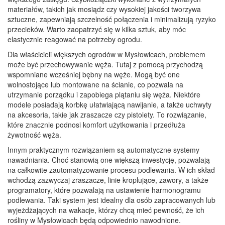
materiałów, takich jak mosiądz czy wysokiej jakości tworzywa
sztuczne, zapewniają szczelność połączenia i minimalizują ryzyko
przecieków. Warto zaopatrzyć się w kilka sztuk, aby móc
elastycznie reagować na potrzeby ogrodu.
Dla właścicieli większych ogrodów w Mysłowicach, problemem
może być przechowywanie węża. Tutaj z pomocą przychodzą
wspomniane wcześniej bębny na węże. Mogą być one
wolnostojące lub montowane na ścianie, co pozwala na
utrzymanie porządku i zapobiega plątaniu się węża. Niektóre
modele posiadają korbkę ułatwiającą nawijanie, a także uchwyty
na akcesoria, takie jak zraszacze czy pistolety. To rozwiązanie,
które znacznie podnosi komfort użytkowania i przedłuża
żywotność węża.
Innym praktycznym rozwiązaniem są automatyczne systemy
nawadniania. Choć stanowią one większą inwestycję, pozwalają
na całkowite zautomatyzowanie procesu podlewania. W ich skład
wchodzą zazwyczaj zraszacze, linie kroplujące, zawory, a także
programatory, które pozwalają na ustawienie harmonogramu
podlewania. Taki system jest idealny dla osób zapracowanych lub
wyjeżdżających na wakacje, którzy chcą mieć pewność, że ich
rośliny w Mysłowicach będą odpowiednio nawodnione.