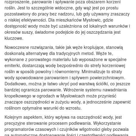
rozproszenie, parowanie i spływanie poza obszarem korzeni
roślin. Jest to szczególnie widoczne, gdy wąż jest po prostu
pozostawiony do pracy bez nadzoru, lub gdy używamy zraszaczy
o niskiej efektywności. Dla mieszkańców Mysłowic, gdzie
dostępność wody może być uzależniona od lokalnych warunków i
okresów suszy, świadome podejście do jej oszczędzania jest
kluczowe.
Nowoczesne rozwiązania, takie jak węże kroplujące, stanowią
doskonałą alternatywę dla tradycyjnych metod. Węże te,
wykonane z porowatego materiału lub wyposażone w specjalne
emiterki, dostarczają wodę bezpośrednio do strefy korzeniowej
roślin w sposób powolny i równomierny. Minimalizuje to straty
wody spowodowane parowaniem i spływem powierzchniowym.
Dodatkowo, można je łatwo ukryć pod warstwą ściółki, co jeszcze
bardziej ogranicza parowanie. Wdrożenie systemu nawadniania
kropelkowego w ogrodach w Mysłowicach może przynieść
znaczące oszczędności w zużyciu wody, a jednocześnie zapewnić
roślinom optymalne warunki do wzrostu.
Kolejnym aspektem, który wpływa na oszczędność wody, jest
precyzyjne sterowanie procesem podlewania. Wykorzystanie
programatorów czasowych i czujników wilgotności gleby pozwala
na automatyczne dostosowanie ilości i częstotliwości podlewania