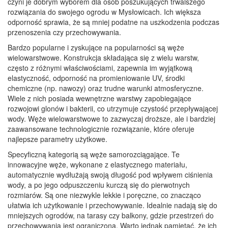
czyni je dobrym wyborem dla osób poszukujących trwalszego
rozwiązania do swojego ogrodu w Mysłowicach. Ich większa
odporność sprawia, że są mniej podatne na uszkodzenia podczas
przenoszenia czy przechowywania.
Bardzo popularne i zyskujące na popularności są węże
wielowarstwowe. Konstrukcja składająca się z wielu warstw,
często z różnymi właściwościami, zapewnia im wyjątkową
elastyczność, odporność na promieniowanie UV, środki
chemiczne (np. nawozy) oraz trudne warunki atmosferyczne.
Wiele z nich posiada wewnętrzne warstwy zapobiegające
rozwojowi glonów i bakterii, co utrzymuje czystość przepływającej
wody. Węże wielowarstwowe to zazwyczaj droższe, ale i bardziej
zaawansowane technologicznie rozwiązanie, które oferuje
najlepsze parametry użytkowe.
Specyficzną kategorią są węże samorozciągające. Te
innowacyjne węże, wykonane z elastycznego materiału,
automatycznie wydłużają swoją długość pod wpływem ciśnienia
wody, a po jego odpuszczeniu kurczą się do pierwotnych
rozmiarów. Są one niezwykle lekkie i poręczne, co znacząco
ułatwia ich użytkowanie i przechowywanie. Idealnie nadają się do
mniejszych ogrodów, na tarasy czy balkony, gdzie przestrzeń do
przechowywania jest ograniczona. Warto jednak pamiętać, że ich