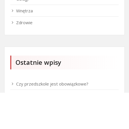
Wnętrza
Zdrowie
Ostatnie wpisy
Czy przedszkole jest obowiązkowe?
Kto może ubiegać się o patent?
Patent na ile lat?
Części silnikowe do aut koreańskich