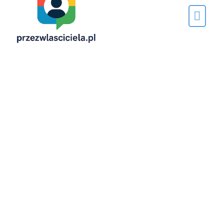
Napisane
przez…