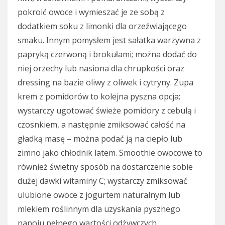
pokroić owoce i wymieszać je ze sobą z
dodatkiem soku z limonki dla orzeźwiającego
smaku. Innym pomysłem jest sałatka warzywna z
papryką czerwoną i brokułami; można dodać do
niej orzechy lub nasiona dla chrupkości oraz
dressing na bazie oliwy z oliwek i cytryny. Zupa
krem z pomidorów to kolejna pyszna opcja;
wystarczy ugotować świeże pomidory z cebulą i
czosnkiem, a następnie zmiksować całość na
gładką masę – można podać ją na ciepło lub
zimno jako chłodnik latem. Smoothie owocowe to
również świetny sposób na dostarczenie sobie
dużej dawki witaminy C; wystarczy zmiksować
ulubione owoce z jogurtem naturalnym lub
mlekiem roślinnym dla uzyskania pysznego
napoju pełnego wartości odżywczych.