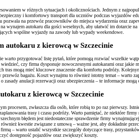
esowaniem w różnych sytuacjach i okolicznościach. Jednym z najpopu
bezpieczny i komfortowy transport dla uczniów podczas wyjazdów eduk
karu pozwala na przewóz pracowników do miejsca wydarzenia oraz za
ę na wynajem autokaru dla gości weselnych, aby ułatwić im dotarcie n
anujących wspólne wyjazdy na zawody lub wypady weekendowe.
m autokaru z kierowcą w Szczecinie
e warto przygotować listę pytań, które pomogą rozwiać wszelkie wątpl
st wiedzieć, czy firma dysponuje nowoczesnymi autokarami oraz jakie 
ch tras mogą mieć kluczowe znaczenie dla komfortu podróży. Kolejny
zy przewóz bagażu. Koszt wynajmu to również istotny temat – warto z
 o zasady anulacji rezerwacji oraz ubezpieczenia – te informacje mog
autokaru z kierowcą w Szczecinie
procesem, zwłaszcza dla osób, które robią to po raz pierwszy. Istni
zaplanowania trasy i czasu podróży. Warto pamiętać, że niektóre firm
zechnym błędem jest niedostateczne sprawdzenie firmy wynajmującej a
ają również kwestie związane z umową – ważne jest, aby dokładnie pr
irmą – warto ustalić wszystkie szczegóły dotyczące trasy, przystankó
iczyć dostępność pojazdów oraz zwiększyć koszty.