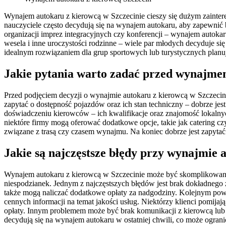
Wynajem autokaru z kierowcą w Szczecinie cieszy się dużym zainter
nauczyciele często decydują się na wynajem autokaru, aby zapewnić 
organizacji imprez integracyjnych czy konferencji – wynajem auto
wesela i inne uroczystości rodzinne – wiele par młodych decyduje si
idealnym rozwiązaniem dla grup sportowych lub turystycznych pl
Jakie pytania warto zadać przed wynajme
Przed podjęciem decyzji o wynajmie autokaru z kierowcą w Szczecini
zapytać o dostępność pojazdów oraz ich stan techniczny – dobrze je
doświadczeniu kierowców – ich kwalifikacje oraz znajomość lokalny
niektóre firmy mogą oferować dodatkowe opcje, takie jak catering c
związane z trasą czy czasem wynajmu. Na koniec dobrze jest zapytać
Jakie są najczęstsze błędy przy wynajmie 
Wynajem autokaru z kierowcą w Szczecinie może być skomplikowanym 
niespodzianek. Jednym z najczęstszych błędów jest brak dokładnego 
także mogą naliczać dodatkowe opłaty za nadgodziny. Kolejnym pows
cennych informacji na temat jakości usług. Niektórzy klienci pomij
opłaty. Innym problemem może być brak komunikacji z kierowcą lub f
decydują się na wynajem autokaru w ostatniej chwili, co może ogran