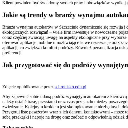
Klient powinien być świadomy swoich praw i obowiązków wynikając
Jakie są trendy w branży wynajmu autoka
Branża wynajmu autokarów w Szczecinie dynamicznie się rozwija i d
ekologicznych rozwiązań – wiele firm inwestuje w nowoczesne pojazd
coraz częściej zwracają uwagę na aspekty ekologiczne przy wyborze 
oferować aplikacje mobilne umożliwiające łatwe rezerwacje oraz zar
aplikacji, co zwiększa komfort podróży. Również personalizacja usług
preferencji.
Jak przygotować się do podróży wynajęty
Zdjęcie opublikowane przez
schronisko.edu.pl
Aby zapewnić sobie udaną podróż wynajętym autokarem z kierowcą 
należy ustalić trasę, przystanki oraz czas przejazdu między poszcz
zwiedzanie. Kolejnym krokiem jest skompletowanie niezbędnych doku
Przygotuj listę pasażerów wraz z ich danymi kontaktowymi – może t
sobą przekąski i napoje na drogę oraz zadbać o odpowiednią odzie