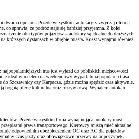
mi dwoma opcjami. Przede wszystkim, autokary zazwyczaj oferują
co sprawia, że podróż staje się bardziej przyjemna. Z kolei
rzeznaczenie obu typów pojazdów – autokary są idealne do dłuższych
w na krótszych dystansach w obrębie miasta. Koszt wynajmu również
najpopularniejszych tras jest wyjazd do pobliskich miejscowości
zyni je idealnym celem na weekendowy wypad. Inna popularna trasa
kże do Szczawnicy czy Karpacza, gdzie można spędzić czas aktywnie,
ją bogatą ofertę kulturalną oraz rozrywkową. Wynajem autokaru
 klientów. Przede wszystkim firma wynajmująca autokary musi
 przepisami prawa transportowego. Kierowcy muszą mieć aktualne
 dysponuje odpowiednim ubezpieczeniem OC oraz AC dla pojazdów
ksymalny czas jazdy oraz obowiązkowe przerwy na odpoczynek.