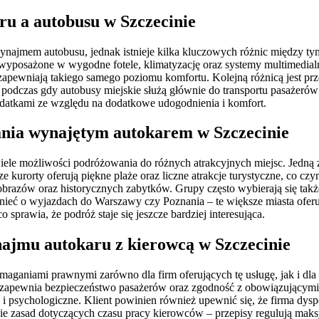
u a autobusu w Szczecinie
najmem autobusu, jednak istnieje kilka kluczowych różnic między ty
yposażone w wygodne fotele, klimatyzację oraz systemy multimedialne, 
e zapewniają takiego samego poziomu komfortu. Kolejną różnicą jest p
 podczas gdy autobusy miejskie służą głównie do transportu pasażeró
ydatkami ze względu na dodatkowe udogodnienia i komfort.
nania wynajętym autokarem w Szczecinie
le możliwości podróżowania do różnych atrakcyjnych miejsc. Jedną z 
 kurorty oferują piękne plaże oraz liczne atrakcje turystyczne, co c
ajobrazów oraz historycznych zabytków. Grupy często wybierają się ta
nieć o wyjazdach do Warszawy czy Poznania – te większe miasta oferu
 sprawia, że podróż staje się jeszcze bardziej interesująca.
ajmu autokaru z kierowcą w Szczecinie
ganiami prawnymi zarówno dla firm oferujących tę usługę, jak i dla
o zapewnia bezpieczeństwo pasażerów oraz zgodność z obowiązującymi
kie i psychologiczne. Klient powinien również upewnić się, że firma
ie zasad dotyczących czasu pracy kierowców – przepisy regulują ma