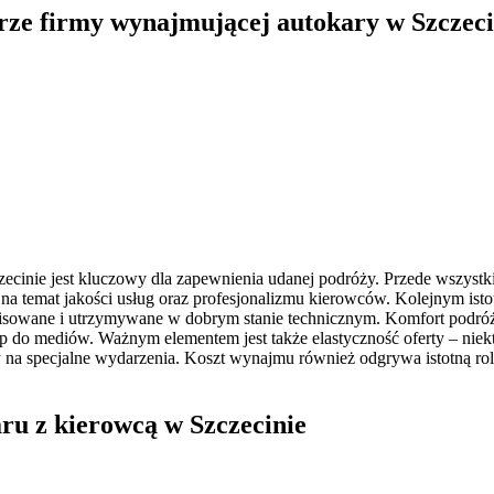
orze firmy wynajmującej autokary w Szczeci
cinie jest kluczowy dla zapewnienia udanej podróży. Przede wszystki
a temat jakości usług oraz profesjonalizmu kierowców. Kolejnym istot
rwisowane i utrzymywane w dobrym stanie technicznym. Komfort podróż
 do mediów. Ważnym elementem jest także elastyczność oferty – niek
y na specjalne wydarzenia. Koszt wynajmu również odgrywa istotną rol
ru z kierowcą w Szczecinie