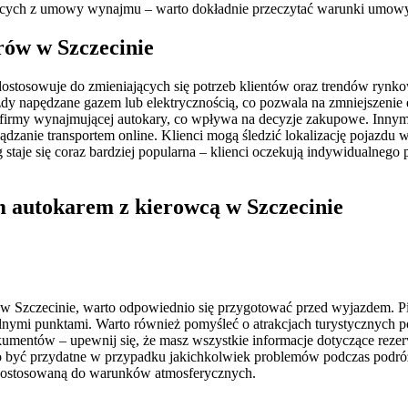
ych z umowy wynajmu – warto dokładnie przeczytać warunki umowy o
rów w Szczecinie
ostosowuje do zmieniających się potrzeb klientów oraz trendów rynk
y napędzane gazem lub elektrycznością, co pozwala na zmniejszenie em
firmy wynajmującej autokary, co wpływa na decyzje zakupowe. Innym t
ządzanie transportem online. Klienci mogą śledzić lokalizację pojazd
 staje się coraz bardziej popularna – klienci oczekują indywidualnego
m autokarem z kierowcą w Szczecinie
w Szczecinie, warto odpowiednio się przygotować przed wyjazdem. P
ególnymi punktami. Warto również pomyśleć o atrakcjach turystycznych
mentów – upewnij się, że masz wszystkie informacje dotyczące rezerw
o być przydatne w przypadku jakichkolwiek problemów podczas podróż
ż dostosowaną do warunków atmosferycznych.