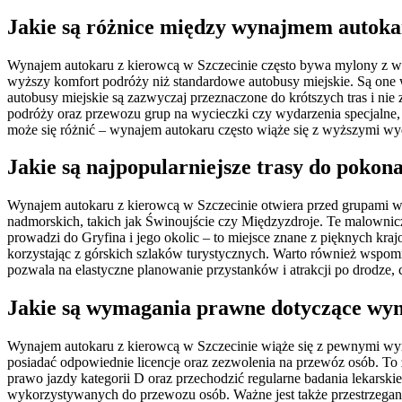
Jakie są różnice między wynajmem autokar
Wynajem autokaru z kierowcą w Szczecinie często bywa mylony z wy
wyższy komfort podróży niż standardowe autobusy miejskie. Są one w
autobusy miejskie są zazwyczaj przeznaczone do krótszych tras i ni
podróży oraz przewozu grup na wycieczki czy wydarzenia specjalne,
może się różnić – wynajem autokaru często wiąże się z wyższymi w
Jakie są najpopularniejsze trasy do poko
Wynajem autokaru z kierowcą w Szczecinie otwiera przed grupami wie
nadmorskich, takich jak Świnoujście czy Międzyzdroje. Te malownicze
prowadzi do Gryfina i jego okolic – to miejsce znane z pięknych kr
korzystając z górskich szlaków turystycznych. Warto również wspom
pozwala na elastyczne planowanie przystanków i atrakcji po drodze, co
Jakie są wymagania prawne dotyczące wyn
Wynajem autokaru z kierowcą w Szczecinie wiąże się z pewnymi wyma
posiadać odpowiednie licencje oraz zezwolenia na przewóz osób. T
prawo jazdy kategorii D oraz przechodzić regularne badania lekars
wykorzystywanych do przewozu osób. Ważne jest także przestrzegan