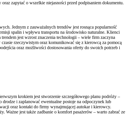
raz zapytać o wszelkie niejasności przed podpisaniem dokumentu.
owych. Jednym z zauważalnych trendów jest rosnąca popularność
isji spalin i wpływu transportu na środowisko naturalne. Klienci
rendem jest wzrost znaczenia technologii – wiele firm zaczyna
u w czasie rzeczywistym oraz komunikować się z kierowcą za pomocą
 podejścia oraz możliwości dostosowania oferty do swoich potrzeb i
ierwszym krokiem jest stworzenie szczegółowego planu podróży –
 po drodze i zaplanować ewentualne postoje na odpoczynek lub
acji oraz kontakt do firmy wynajmującej autokar i kierowcy.
y. Ważne jest także zadbanie o komfort pasażerów – warto zabrać ze