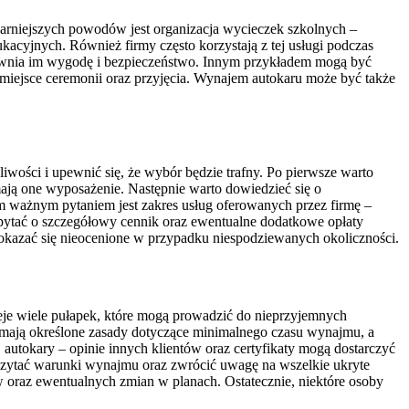
larniejszych powodów jest organizacja wycieczek szkolnych –
acyjnych. Również firmy często korzystają z tej usługi podczas
pewnia im wygodę i bezpieczeństwo. Innym przykładem mogą być
a miejsce ceremonii oraz przyjęcia. Wynajem autokaru może być także
iwości i upewnić się, że wybór będzie trafny. Po pierwsze warto
mają one wyposażenie. Następnie warto dowiedzieć się o
m ważnym pytaniem jest zakres usług oferowanych przez firmę –
apytać o szczegółowy cennik oraz ewentualne dodatkowe opłaty
ą okazać się nieocenione w przypadku niespodziewanych okoliczności.
eje wiele pułapek, które mogą prowadzić do nieprzyjemnych
y mają określone zasady dotyczące minimalnego czasu wynajmu, a
utokary – opinie innych klientów oraz certyfikaty mogą dostarczyć
zeczytać warunki wynajmu oraz zwrócić uwagę na wszelkie ukryte
w oraz ewentualnych zmian w planach. Ostatecznie, niektóre osoby