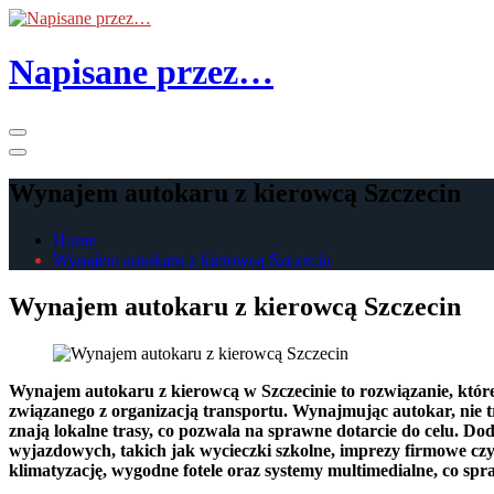
Skip
to
the
Napisane przez…
content
Primary
Menu
Wynajem autokaru z kierowcą Szczecin
Home
Wynajem autokaru z kierowcą Szczecin
Wynajem autokaru z kierowcą Szczecin
Wynajem autokaru z kierowcą w Szczecinie to rozwiązanie, które p
związanego z organizacją transportu. Wynajmując autokar, nie t
znają lokalne trasy, co pozwala na sprawne dotarcie do celu. Do
wyjazdowych, takich jak wycieczki szkolne, imprezy firmowe cz
klimatyzację, wygodne fotele oraz systemy multimedialne, co spra