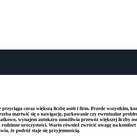
rzyciąga coraz większą liczbę osób i firm. Przede wszystkim, korzy
rzeba martwić się o nawigację, parkowanie czy ewentualne proble
datkowo, wynajem autokaru umożliwia przewóz większej liczby osób
y rodzinne uroczystości. Warto również zwrócić uwagę na komfor
wia, że podróż staje się przyjemnością.