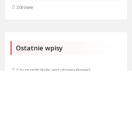
Zdrowie
Ostatnie wpisy
Czy przedszkole jest obowiązkowe?
Kto może ubiegać się o patent?
Patent na ile lat?
Części silnikowe do aut koreańskich
Ile kostki brukowej o grubości 6 cm zmieści się na
standardowej europalecie?