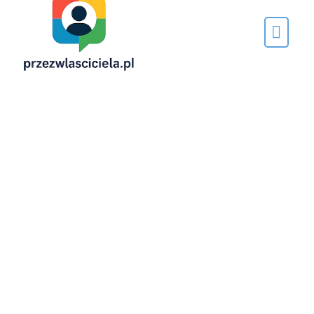
Napisane
przez…