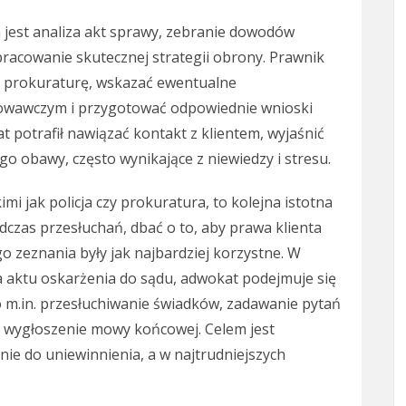
jest analiza akt sprawy, zebranie dowodów
pracowanie skutecznej strategii obrony. Prawnik
z prokuraturę, wskazać ewentualne
owawczym i przygotować odpowiednie wnioski
 potrafił nawiązać kontakt z klientem, wyjaśnić
go obawy, często wynikające z niewiedzy i stresu.
mi jak policja czy prokuratura, to kolejna istotna
czas przesłuchań, dbać o to, aby prawa klienta
o zeznania były jak najbardziej korzystne. W
a aktu oskarżenia do sądu, adwokat podejmuje się
o m.in. przesłuchiwanie świadków, zadawanie pytań
 wygłoszenie mowy końcowej. Celem jest
ie do uniewinnienia, a w najtrudniejszych