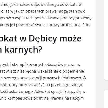
j temu, jak znaleźć odpowiedniego adwokata w
icy oraz w jakich obszarach prawa mogą stanowić
ktycznych aspektach poszukiwania pomocy prawnej,
decyzję i powierzyć swoje sprawy profesjonaliście.
okat w Dębicy może
 karnych?
ujących i skomplikowanych obszarów prawa, w
t wręcz niezbędna. Oskarżenie o popełnienie
dzi szereg konsekwencji prawnych i życiowych. W
go obrońcy może zaważyć na przebiegu całego
łości oskarżonego. Adwokat specjalizujący się w
pewnić kompleksową ochronę prawną na każdym