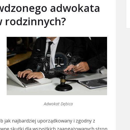
awdzonego adwokata
w rodzinnych?
,
Adwokat Dębica
b jak najbardziej uporządkowany i zgodny z
ywne skutki dla wszystkich zaangażowanych stron,