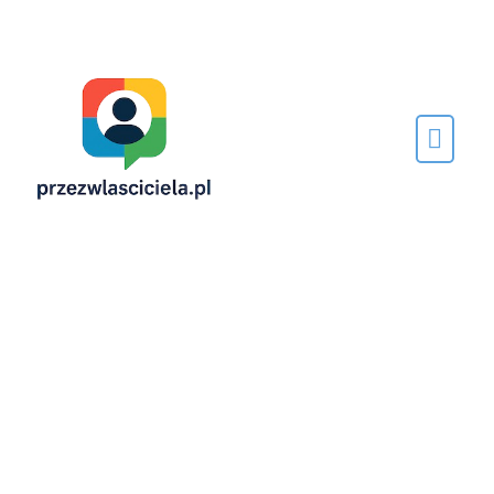
Napisane
przez…