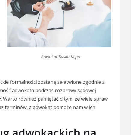
a
Adwokat Saska Kępa
kie formalności zostaną załatwione zgodnie z
ecność adwokata podczas rozprawy sądowej
. Warto również pamiętać o tym, że wiele spraw
z terminów, a adwokat pomoże nam w ich
ług adwokackich na