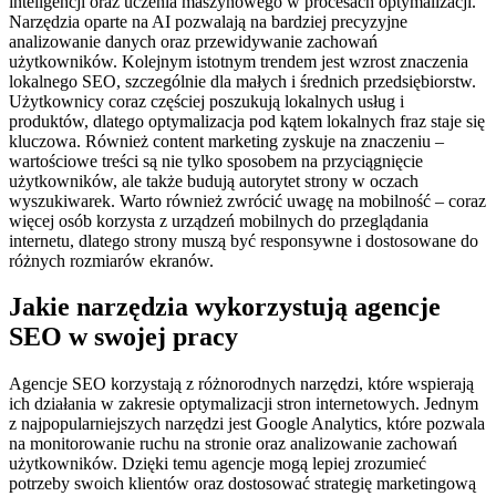
inteligencji oraz uczenia maszynowego w procesach optymalizacji.
Narzędzia oparte na AI pozwalają na bardziej precyzyjne
analizowanie danych oraz przewidywanie zachowań
użytkowników. Kolejnym istotnym trendem jest wzrost znaczenia
lokalnego SEO, szczególnie dla małych i średnich przedsiębiorstw.
Użytkownicy coraz częściej poszukują lokalnych usług i
produktów, dlatego optymalizacja pod kątem lokalnych fraz staje się
kluczowa. Również content marketing zyskuje na znaczeniu –
wartościowe treści są nie tylko sposobem na przyciągnięcie
użytkowników, ale także budują autorytet strony w oczach
wyszukiwarek. Warto również zwrócić uwagę na mobilność – coraz
więcej osób korzysta z urządzeń mobilnych do przeglądania
internetu, dlatego strony muszą być responsywne i dostosowane do
różnych rozmiarów ekranów.
Jakie narzędzia wykorzystują agencje
SEO w swojej pracy
Agencje SEO korzystają z różnorodnych narzędzi, które wspierają
ich działania w zakresie optymalizacji stron internetowych. Jednym
z najpopularniejszych narzędzi jest Google Analytics, które pozwala
na monitorowanie ruchu na stronie oraz analizowanie zachowań
użytkowników. Dzięki temu agencje mogą lepiej zrozumieć
potrzeby swoich klientów oraz dostosować strategię marketingową