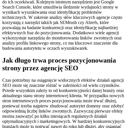
do ich oczekiwań. Kolejnym istotnym narzędziem jest Google
Search Console, które umożliwia śledzenie wydajności strony w
wynikach wyszukiwania oraz identyfikację problemów
technicznych. W zakresie analizy słów kluczowych agencje często
korzystają z narzędzi takich jak SEMrush czy Ahrefs, które
pozwalają na badanie konkurencji oraz identyfikację najbardziej
efektywnych fraz do pozycjonowania. Dodatkowo wiele agencji
wykorzystuje narzędzia do monitorowania linków zwrotnych oraz
analizy profilu linkowego strony, co ma kluczowe znaczenie dla
budowania autorytetu w oczach wyszukiwarek.
Jak długo trwa proces pozycjonowania
strony przez agencję SEO
Czas potrzebny na osiągnięcie widocznych efektów działań agencji
SEO może się znacznie różnić w zależności od wielu czynników.
Przede wszystkim zależy to od konkurencyjności danej branży oraz
aktualnego stanu strony internetowej klienta. W przypadku nowych
stron internetowych proces pozycjonowania może trwać dłużej,
ponieważ trzeba najpierw zbudować autorytet domeny oraz zdobyć
odpowiednią liczbę linków zwrotnych. Zazwyczaj pierwsze efekty
można zauważyć po kilku miesiącach regularnych działań
optymalizacyjnych i marketingowych. W bardziej konkurencyjnych
branżach może to potrwać nawet do roku lub dłużej, aby osiągnąć