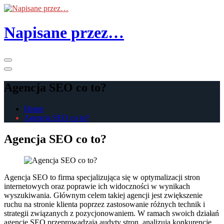
Skip
to
the
Napisane przez…
content
Primary
Menu
Agencja SEO co to?
Home
Agencja SEO co to?
Agencja SEO co to?
Agencja SEO to firma specjalizująca się w optymalizacji stron
internetowych oraz poprawie ich widoczności w wynikach
wyszukiwania. Głównym celem takiej agencji jest zwiększenie
ruchu na stronie klienta poprzez zastosowanie różnych technik i
strategii związanych z pozycjonowaniem. W ramach swoich działań
agencje SEO przeprowadzają audyty stron, analizują konkurencję