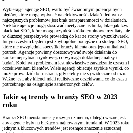
Wybierając agencję SEO, warto być świadomym potencjalnych
błędów, które mogą wpłynąć na efektywność działań. Jednym z
najczęstszych problemów jest brak transparentności w działaniach.
Niektóre agencje mogą stosować nieetyczne techniki, takie jak tzw.
black hat SEO, które mogą przynieść krótkoterminowe rezultaty, ale
w dłuższej perspektywie prowadzą do kar ze strony wyszukiwarek.
Innym częstym błędem jest zbyt ogólne podejście do strategii SEO,
które nie uwzględnia specyfiki branży klienta oraz jego unikalnych
potrzeb. Agencje powinny dostosowywać swoje działania do
konkretnej sytuacji rynkowej, co wymaga dokładnej analizy i
badań. Kolejnym problemem jest niewłaściwe zarządzanie czasem i
oczekiwaniami klientów. Wiele agencji obiecuje szybkie wyniki, co
może prowadzić do frustracji, gdy efekty nie są widoczne od razu.
Ważne jest, aby klienci mieli realistyczne oczekiwania co do czasu
potrzebnego na osiągnięcie zamierzonych celów.
Jakie są trendy w branży SEO w 2023
roku
Branża SEO nieustannie się rozwija i zmienia, dlatego ważne jest,
aby agencje były na bieżąco z najnowszymi trendami. W 2023 roku
jednym z kluczowych trendów jest rosnące znaczenie sztucznej