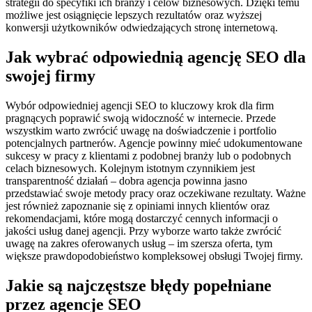
strategii do specyfiki ich branży i celów biznesowych. Dzięki temu
możliwe jest osiągnięcie lepszych rezultatów oraz wyższej
konwersji użytkowników odwiedzających stronę internetową.
Jak wybrać odpowiednią agencję SEO dla
swojej firmy
Wybór odpowiedniej agencji SEO to kluczowy krok dla firm
pragnących poprawić swoją widoczność w internecie. Przede
wszystkim warto zwrócić uwagę na doświadczenie i portfolio
potencjalnych partnerów. Agencje powinny mieć udokumentowane
sukcesy w pracy z klientami z podobnej branży lub o podobnych
celach biznesowych. Kolejnym istotnym czynnikiem jest
transparentność działań – dobra agencja powinna jasno
przedstawiać swoje metody pracy oraz oczekiwane rezultaty. Ważne
jest również zapoznanie się z opiniami innych klientów oraz
rekomendacjami, które mogą dostarczyć cennych informacji o
jakości usług danej agencji. Przy wyborze warto także zwrócić
uwagę na zakres oferowanych usług – im szersza oferta, tym
większe prawdopodobieństwo kompleksowej obsługi Twojej firmy.
Jakie są najczęstsze błędy popełniane
przez agencje SEO