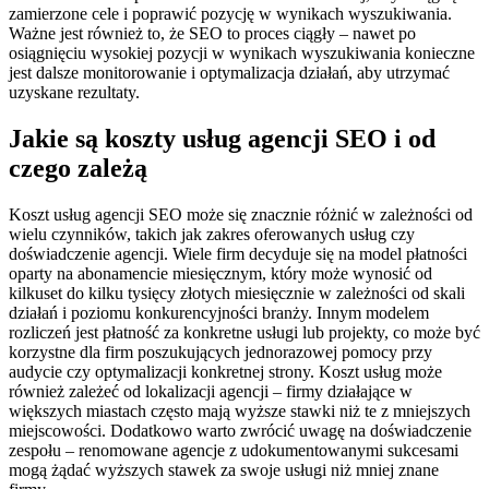
zamierzone cele i poprawić pozycję w wynikach wyszukiwania.
Ważne jest również to, że SEO to proces ciągły – nawet po
osiągnięciu wysokiej pozycji w wynikach wyszukiwania konieczne
jest dalsze monitorowanie i optymalizacja działań, aby utrzymać
uzyskane rezultaty.
Jakie są koszty usług agencji SEO i od
czego zależą
Koszt usług agencji SEO może się znacznie różnić w zależności od
wielu czynników, takich jak zakres oferowanych usług czy
doświadczenie agencji. Wiele firm decyduje się na model płatności
oparty na abonamencie miesięcznym, który może wynosić od
kilkuset do kilku tysięcy złotych miesięcznie w zależności od skali
działań i poziomu konkurencyjności branży. Innym modelem
rozliczeń jest płatność za konkretne usługi lub projekty, co może być
korzystne dla firm poszukujących jednorazowej pomocy przy
audycie czy optymalizacji konkretnej strony. Koszt usług może
również zależeć od lokalizacji agencji – firmy działające w
większych miastach często mają wyższe stawki niż te z mniejszych
miejscowości. Dodatkowo warto zwrócić uwagę na doświadczenie
zespołu – renomowane agencje z udokumentowanymi sukcesami
mogą żądać wyższych stawek za swoje usługi niż mniej znane