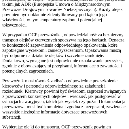
takimi jak ADR (Europejska Umowa o Międzynarodowym
Przewozie Drogowym Towarów Niebezpiecznych). Każdy olejek
powinien być dokładnie zidentyfikowany pod kątem jego
właściwości, w tym temperatury zapłonu i potencjalnej
toksyczności.
W przypadku OCP przewoźnika, odpowiedzialność za bezpieczny
transport olejków eterycznych spoczywa na jego barkach. Oznacza
to konieczność zapewnienia odpowiedniego opakowania, które
zapobiegnie wyciekom i zanieczyszczeniom. Opakowania muszą
być odporne na działanie olejków i szczelnie zamknięte.
Dodatkowo, wymagane jest odpowiednie oznakowanie przesyłek,
zgodnie z obowiązującymi przepisami, informujące o zawartości i
potencjalnych zagrożeniach.
Przewoźnik musi również zadbać o odpowiednie przeszkolenie
kierowców i personelu odpowiedzialnego za załadunek i
rozładunek. Kierowcy powinni być świadomi zagrożeń związanych
z przewozem konkretnych olejków i wiedzieć, jak postępować w
sytuacjach awaryjnych, takich jak wyciek czy pożar. Dokumentacja
przewozowa musi być kompletna i zgodna z przepisami, zawierając
wszystkie niezbędne informacje dotyczące przewożonych
substancji.
Wybierając olejki do transportu, OCP przewoźnik powinien