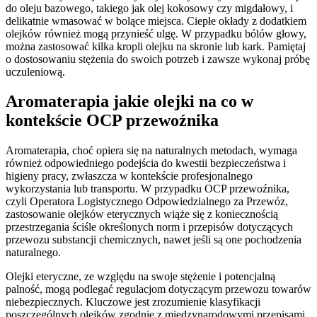
do oleju bazowego, takiego jak olej kokosowy czy migdałowy, i
delikatnie wmasować w bolące miejsca. Ciepłe okłady z dodatkiem
olejków również mogą przynieść ulgę. W przypadku bólów głowy,
można zastosować kilka kropli olejku na skronie lub kark. Pamiętaj
o dostosowaniu stężenia do swoich potrzeb i zawsze wykonaj próbę
uczuleniową.
Aromaterapia jakie olejki na co w
kontekście OCP przewoźnika
Aromaterapia, choć opiera się na naturalnych metodach, wymaga
również odpowiedniego podejścia do kwestii bezpieczeństwa i
higieny pracy, zwłaszcza w kontekście profesjonalnego
wykorzystania lub transportu. W przypadku OCP przewoźnika,
czyli Operatora Logistycznego Odpowiedzialnego za Przewóz,
zastosowanie olejków eterycznych wiąże się z koniecznością
przestrzegania ściśle określonych norm i przepisów dotyczących
przewozu substancji chemicznych, nawet jeśli są one pochodzenia
naturalnego.
Olejki eteryczne, ze względu na swoje stężenie i potencjalną
palność, mogą podlegać regulacjom dotyczącym przewozu towarów
niebezpiecznych. Kluczowe jest zrozumienie klasyfikacji
poszczególnych olejków zgodnie z międzynarodowymi przepisami,