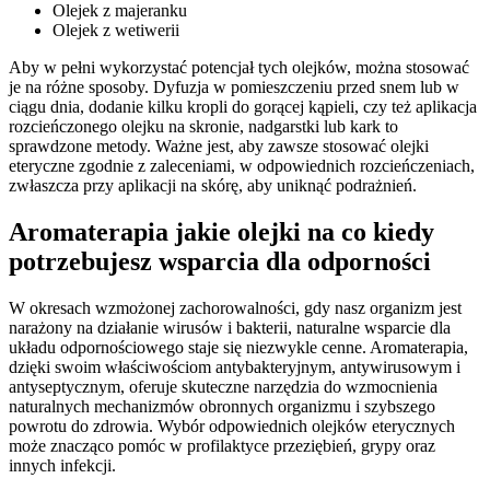
Olejek z majeranku
Olejek z wetiwerii
Aby w pełni wykorzystać potencjał tych olejków, można stosować
je na różne sposoby. Dyfuzja w pomieszczeniu przed snem lub w
ciągu dnia, dodanie kilku kropli do gorącej kąpieli, czy też aplikacja
rozcieńczonego olejku na skronie, nadgarstki lub kark to
sprawdzone metody. Ważne jest, aby zawsze stosować olejki
eteryczne zgodnie z zaleceniami, w odpowiednich rozcieńczeniach,
zwłaszcza przy aplikacji na skórę, aby uniknąć podrażnień.
Aromaterapia jakie olejki na co kiedy
potrzebujesz wsparcia dla odporności
W okresach wzmożonej zachorowalności, gdy nasz organizm jest
narażony na działanie wirusów i bakterii, naturalne wsparcie dla
układu odpornościowego staje się niezwykle cenne. Aromaterapia,
dzięki swoim właściwościom antybakteryjnym, antywirusowym i
antyseptycznym, oferuje skuteczne narzędzia do wzmocnienia
naturalnych mechanizmów obronnych organizmu i szybszego
powrotu do zdrowia. Wybór odpowiednich olejków eterycznych
może znacząco pomóc w profilaktyce przeziębień, grypy oraz
innych infekcji.