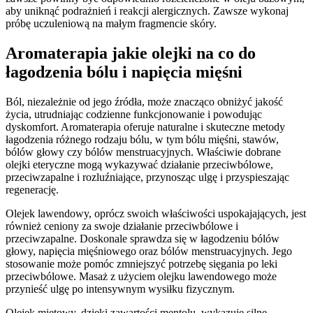
aby uniknąć podrażnień i reakcji alergicznych. Zawsze wykonaj
próbę uczuleniową na małym fragmencie skóry.
Aromaterapia jakie olejki na co do
łagodzenia bólu i napięcia mięśni
Ból, niezależnie od jego źródła, może znacząco obniżyć jakość
życia, utrudniając codzienne funkcjonowanie i powodując
dyskomfort. Aromaterapia oferuje naturalne i skuteczne metody
łagodzenia różnego rodzaju bólu, w tym bólu mięśni, stawów,
bólów głowy czy bólów menstruacyjnych. Właściwie dobrane
olejki eteryczne mogą wykazywać działanie przeciwbólowe,
przeciwzapalne i rozluźniające, przynosząc ulgę i przyspieszając
regenerację.
Olejek lawendowy, oprócz swoich właściwości uspokajających, jest
również ceniony za swoje działanie przeciwbólowe i
przeciwzapalne. Doskonale sprawdza się w łagodzeniu bólów
głowy, napięcia mięśniowego oraz bólów menstruacyjnych. Jego
stosowanie może pomóc zmniejszyć potrzebę sięgania po leki
przeciwbólowe. Masaż z użyciem olejku lawendowego może
przynieść ulgę po intensywnym wysiłku fizycznym.
Olejek miętowy, dzięki zawartości mentolu, wykazuje silne