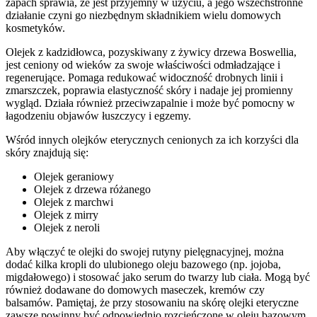
zapach sprawia, że jest przyjemny w użyciu, a jego wszechstronne
działanie czyni go niezbędnym składnikiem wielu domowych
kosmetyków.
Olejek z kadzidłowca, pozyskiwany z żywicy drzewa Boswellia,
jest ceniony od wieków za swoje właściwości odmładzające i
regenerujące. Pomaga redukować widoczność drobnych linii i
zmarszczek, poprawia elastyczność skóry i nadaje jej promienny
wygląd. Działa również przeciwzapalnie i może być pomocny w
łagodzeniu objawów łuszczycy i egzemy.
Wśród innych olejków eterycznych cenionych za ich korzyści dla
skóry znajdują się:
Olejek geraniowy
Olejek z drzewa różanego
Olejek z marchwi
Olejek z mirry
Olejek z neroli
Aby włączyć te olejki do swojej rutyny pielęgnacyjnej, można
dodać kilka kropli do ulubionego oleju bazowego (np. jojoba,
migdałowego) i stosować jako serum do twarzy lub ciała. Mogą być
również dodawane do domowych maseczek, kremów czy
balsamów. Pamiętaj, że przy stosowaniu na skórę olejki eteryczne
zawsze powinny być odpowiednio rozcieńczone w oleju bazowym,