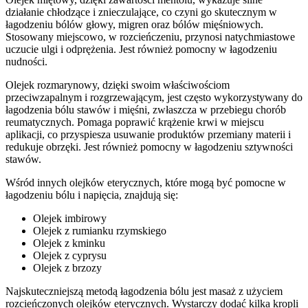
działanie chłodzące i znieczulające, co czyni go skutecznym w
łagodzeniu bólów głowy, migren oraz bólów mięśniowych.
Stosowany miejscowo, w rozcieńczeniu, przynosi natychmiastowe
uczucie ulgi i odprężenia. Jest również pomocny w łagodzeniu
nudności.
Olejek rozmarynowy, dzięki swoim właściwościom
przeciwzapalnym i rozgrzewającym, jest często wykorzystywany do
łagodzenia bólu stawów i mięśni, zwłaszcza w przebiegu chorób
reumatycznych. Pomaga poprawić krążenie krwi w miejscu
aplikacji, co przyspiesza usuwanie produktów przemiany materii i
redukuje obrzęki. Jest również pomocny w łagodzeniu sztywności
stawów.
Wśród innych olejków eterycznych, które mogą być pomocne w
łagodzeniu bólu i napięcia, znajdują się:
Olejek imbirowy
Olejek z rumianku rzymskiego
Olejek z kminku
Olejek z cyprysu
Olejek z brzozy
Najskuteczniejszą metodą łagodzenia bólu jest masaż z użyciem
rozcieńczonych olejków eterycznych. Wystarczy dodać kilka kropli