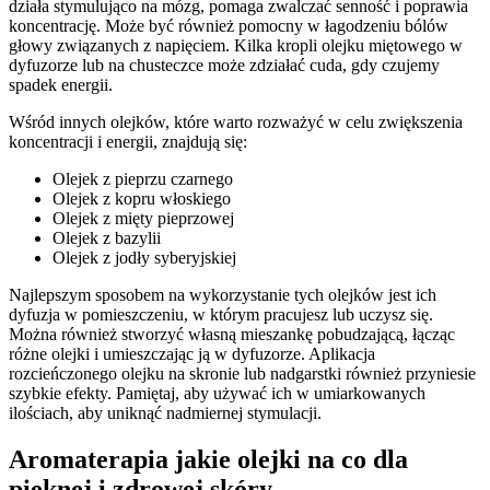
działa stymulująco na mózg, pomaga zwalczać senność i poprawia
koncentrację. Może być również pomocny w łagodzeniu bólów
głowy związanych z napięciem. Kilka kropli olejku miętowego w
dyfuzorze lub na chusteczce może zdziałać cuda, gdy czujemy
spadek energii.
Wśród innych olejków, które warto rozważyć w celu zwiększenia
koncentracji i energii, znajdują się:
Olejek z pieprzu czarnego
Olejek z kopru włoskiego
Olejek z mięty pieprzowej
Olejek z bazylii
Olejek z jodły syberyjskiej
Najlepszym sposobem na wykorzystanie tych olejków jest ich
dyfuzja w pomieszczeniu, w którym pracujesz lub uczysz się.
Można również stworzyć własną mieszankę pobudzającą, łącząc
różne olejki i umieszczając ją w dyfuzorze. Aplikacja
rozcieńczonego olejku na skronie lub nadgarstki również przyniesie
szybkie efekty. Pamiętaj, aby używać ich w umiarkowanych
ilościach, aby uniknąć nadmiernej stymulacji.
Aromaterapia jakie olejki na co dla
pięknej i zdrowej skóry