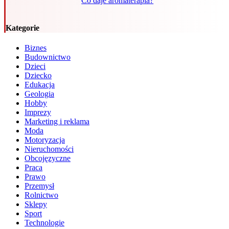
Co daje aromaterapia?
Kategorie
Biznes
Budownictwo
Dzieci
Dziecko
Edukacja
Geologia
Hobby
Imprezy
Marketing i reklama
Moda
Motoryzacja
Nieruchomości
Obcojęzyczne
Praca
Prawo
Przemysł
Rolnictwo
Sklepy
Sport
Technologie