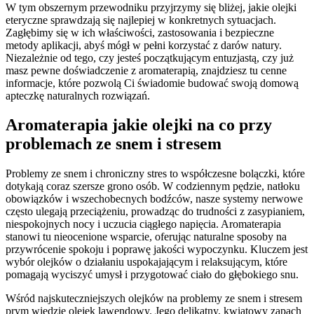
W tym obszernym przewodniku przyjrzymy się bliżej, jakie olejki
eteryczne sprawdzają się najlepiej w konkretnych sytuacjach.
Zagłębimy się w ich właściwości, zastosowania i bezpieczne
metody aplikacji, abyś mógł w pełni korzystać z darów natury.
Niezależnie od tego, czy jesteś początkującym entuzjastą, czy już
masz pewne doświadczenie z aromaterapią, znajdziesz tu cenne
informacje, które pozwolą Ci świadomie budować swoją domową
apteczkę naturalnych rozwiązań.
Aromaterapia jakie olejki na co przy
problemach ze snem i stresem
Problemy ze snem i chroniczny stres to współczesne bolączki, które
dotykają coraz szersze grono osób. W codziennym pędzie, natłoku
obowiązków i wszechobecnych bodźców, nasze systemy nerwowe
często ulegają przeciążeniu, prowadząc do trudności z zasypianiem,
niespokojnych nocy i uczucia ciągłego napięcia. Aromaterapia
stanowi tu nieocenione wsparcie, oferując naturalne sposoby na
przywrócenie spokoju i poprawę jakości wypoczynku. Kluczem jest
wybór olejków o działaniu uspokajającym i relaksującym, które
pomagają wyciszyć umysł i przygotować ciało do głębokiego snu.
Wśród najskuteczniejszych olejków na problemy ze snem i stresem
prym wiedzie olejek lawendowy. Jego delikatny, kwiatowy zapach