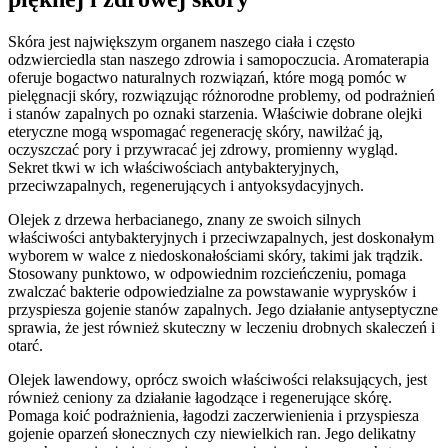
Skóra jest największym organem naszego ciała i często
odzwierciedla stan naszego zdrowia i samopoczucia. Aromaterapia
oferuje bogactwo naturalnych rozwiązań, które mogą pomóc w
pielęgnacji skóry, rozwiązując różnorodne problemy, od podrażnień
i stanów zapalnych po oznaki starzenia. Właściwie dobrane olejki
eteryczne mogą wspomagać regenerację skóry, nawilżać ją,
oczyszczać pory i przywracać jej zdrowy, promienny wygląd.
Sekret tkwi w ich właściwościach antybakteryjnych,
przeciwzapalnych, regenerujących i antyoksydacyjnych.
Olejek z drzewa herbacianego, znany ze swoich silnych
właściwości antybakteryjnych i przeciwzapalnych, jest doskonałym
wyborem w walce z niedoskonałościami skóry, takimi jak trądzik.
Stosowany punktowo, w odpowiednim rozcieńczeniu, pomaga
zwalczać bakterie odpowiedzialne za powstawanie wyprysków i
przyspiesza gojenie stanów zapalnych. Jego działanie antyseptyczne
sprawia, że jest również skuteczny w leczeniu drobnych skaleczeń i
otarć.
Olejek lawendowy, oprócz swoich właściwości relaksujących, jest
również ceniony za działanie łagodzące i regenerujące skórę.
Pomaga koić podrażnienia, łagodzi zaczerwienienia i przyspiesza
gojenie oparzeń słonecznych czy niewielkich ran. Jego delikatny