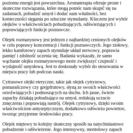
poziomu energii jest powszechna. Aromaterapia oferuje proste i
skuteczne rozwiązania, które mogą pomóc nam skupić się na
zadaniach, pobudzić umysł i dodać nam witalności, bez
konieczności sięgania po sztuczne stymulanty. Kluczem jest wybór
olejków o właściwościach pobudzających, odświeżających i
poprawiających funkcje poznawcze.
Olejek rozmarynowy jest jednym z najbardziej cenionych olejków
w celu poprawy koncentracji i funkcji poznawczych. Jego ziołowy,
lekko kamforowy zapach stymuluje układ nerwowy, poprawia
pamięć i zdolność uczenia się. Badania wykazały, że samo
wąchanie olejku rozmarynowego może zwiększyć czujność i
wydajność umysłową. Jest to doskonały wybór do stosowania w
miejscu pracy lub podczas nauki.
Cytrusowe olejki eteryczne, takie jak olejek cytrynowy,
pomarańczowy czy grejpfrutowy, słyną ze swoich właściwości
orzeźwiających i podnoszących na duchu. Ich jasne, świeże
zapachy działają pobudzająco na umysł, redukują uczucie
zmęczenia i poprawiają nastrój. Olejek cytrynowy, dzięki swoim
właściwościom antyseptycznym, dodatkowo odświeża powietrze,
tworząc przyjemne środowisko pracy.
Olejek miętowy to kolejny skuteczny sposób na natychmiastowe
pobudzenie i odświeżenie. Jego intensywny, mentolowy zapach