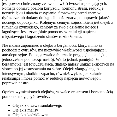
jest powszechnie znany ze swoich właściwości uspokajających.
Pomaga obniżyć poziom kortyzolu, hormonu stresu, redukuje
uczucie lęku i ułatwia zasypianie. Stosowany przed snem w
dyfuzorze lub dodany do kąpieli może znacząco poprawić jakość
nocnego odpoczynku. Kolejnym cennym sojusznikiem jest olejek z
rumianku rzymskiego, ceniony za swoje działanie kojące i
łagodzące. Jest szczególnie pomocny w redukcji napięcia
mięśniowego i łagodzeniu stanów rozdrażnienia.
Nie można zapomnieć o olejku z bergamotki, który, mimo że
pochodzi z cytrusów, ma niezwykłe właściwości uspokajające i
antydepresyjne. Pomaga zwalczać uczucie przygnębienia i lęku,
jednocześnie podnosząc nastrój. Warto jednak pamiętać, że
bergamotka jest fotouczulająca, dlatego należy unikać ekspozycji na
słońce po jej zastosowaniu na skórę. Olejek ylang-ylang, o
intensywnym, słodkim zapachu, również wykazuje działanie
relaksujące i może pomóc w redukcji napięcia nerwowego i
poprawie nastroju.
Oprócz wymienionych olejków, w walce ze stresem i bezsennością
pomocne mogą być również:
Olejek z drzewa sandałowego
Olejek z melisy
Olejek z kadzidłowca