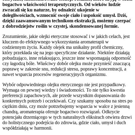
bogactwo właściwości terapeutycznych. Od wieków ludzie
zwracali się ku naturze, by odnaleźć ukojenie w
dolegliwościach, wzmocnić swoje ciało i uspokoić umysł. Dziś,
dzięki zaawansowanym technikom ekstrakcji, możemy czerpać
z dobrodziejstw roślin w czystej, skondensowanej formie.
Zrozumienie, jakie olejki eteryczne stosować i w jakich celach, jest
kluczem do efektywnego wykorzystania aromaterapii w
codziennym życiu. Każdy olejek ma unikalny profil chemiczny,
który przekłada się na jego specyficzne działanie. Niektóre działają
pobudzająco, inne relaksująco, jeszcze inne wspomagają odporność
czy łagodzą bóle. Właściwy dobór olejku może przynieść znaczącą
poprawę w zakresie snu, redukcji stresu, poprawy koncentracji, a
nawet wsparcia procesów regeneracyjnych organizmu.
Wybór odpowiedniego olejku eterycznego nie jest przypadkowy.
Wymaga on pewnej wiedzy i świadomości. To nie tylko kwestia
preferencji zapachowych, ale przede wszystkim dopasowania do
konkretnych potrzeb i oczekiwań. Czy szukamy sposobu na stres po
ciężkim dniu, czy może potrzebujemy wsparcia w walce z jesienną
chandrą, aromaterapia oferuje bogactwo rozwiązań. Odkrycie
potencjału drzemiącego w tych naturalnych eliksirach otwiera drzwi
do holistycznego podejścia do zdrowia, gdzie ciało, umysł i duch
współdziałają w harmonii.