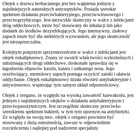
Olejek z drzewa herbacianego jest bez wątpienia jednym z
najsilniejszych naturalnych antyseptyków. Posiada szerokie
spektrum działania przeciwbakteryjnego, przeciwwirusowego i
przeciwgrzybiczego. Jest niezwykle skuteczny w walce z infekcjami
dróg oddechowych, może być stosowany do inhalacji lub jako
dodatek do środków dezynfekujących. Jego intensywny, ziołowy
zapach może być dla niektórych wyzwaniem, ale jego skuteczność
jest niezaprzeczalna.
Kolejnym potężnym sprzymierzeńcem w walce z infekcjami jest
olejek eukaliptusowy. Znany ze swoich właściwości wykrztuśnych i
udrażniających drogi oddechowe, doskonale sprawdza się w
łagodzeniu objawów kaszlu, kataru i zatkanego nosa. Jego
orzeźwiający, mentolowy zapach pomaga oczyścić zatoki i ułatwia
oddychanie. Olejek eukaliptusowy działa również antybakteryjnie i
antywirusowo, wspierając tym samym układ odpornościowy.
Olejek z oregano, ze względu na wysoką zawartość karwakrolu, jest
jednym z najsilniejszych olejków o działaniu antybakteryjnym i
przeciwpasożytniczym. Jest szczególnie skuteczny przeciwko
szerokiemu spektrum bakterii, w tym tym opornym na antybiotyki.
Ze względu na swoją moc, olejek z oregano powinien być
stosowany z dużą ostrożnością, zawsze w odpowiednim
rozcieńczeniu i najlepiej pod nadzorem specjalisty.