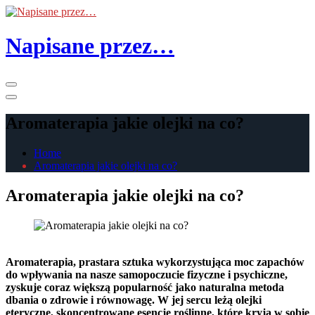
Skip
to
the
Napisane przez…
content
Primary
Menu
Aromaterapia jakie olejki na co?
Home
Aromaterapia jakie olejki na co?
Aromaterapia jakie olejki na co?
Aromaterapia, prastara sztuka wykorzystująca moc zapachów
do wpływania na nasze samopoczucie fizyczne i psychiczne,
zyskuje coraz większą popularność jako naturalna metoda
dbania o zdrowie i równowagę. W jej sercu leżą olejki
eteryczne, skoncentrowane esencje roślinne, które kryją w sobie