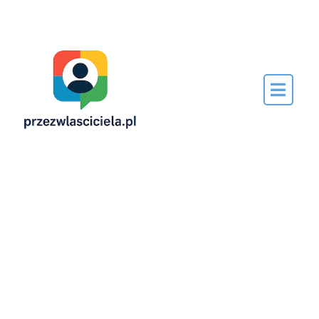
Napisane
przez…