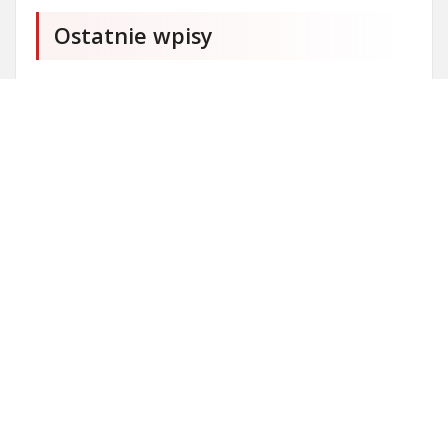
Ostatnie wpisy
Firma SEO Bytom
Personalizowane prezenty korporacyjne klasy
premium
Okna Szczecin sprzedaż
Inwestowanie w nieruchomości – sposób na biznes
Jak dobrze nagrać saksofon?
Punkty różnicujące w rekrutacji przedszkole co to
jest?
Gdzie kupować ubrania dla puszystych?