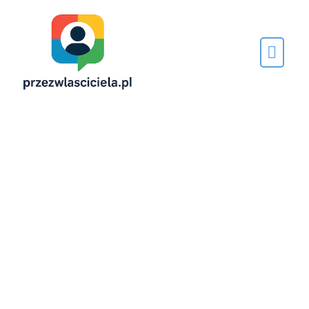
Napisane
przez…