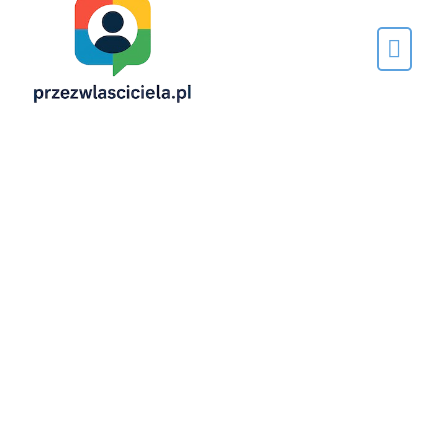
Napisane
przez…