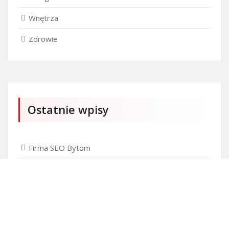
Wnętrza
Zdrowie
Ostatnie wpisy
Firma SEO Bytom
Personalizowane prezenty korporacyjne klasy
premium
Okna Szczecin sprzedaż
Inwestowanie w nieruchomości – sposób na biznes