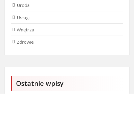
Uroda
Usługi
Wnętrza
Zdrowie
Ostatnie wpisy
Czy przedszkole jest obowiązkowe?
Kto może ubiegać się o patent?
Patent na ile lat?