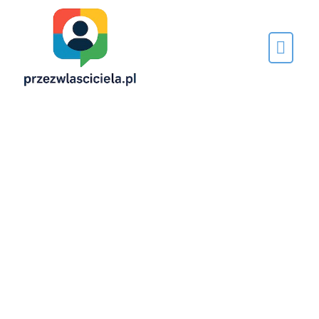
Napisane
przez…