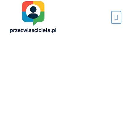
Napisane
przez…