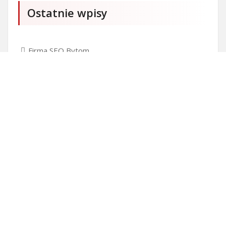
Ostatnie wpisy
Firma SEO Bytom
Personalizowane prezenty korporacyjne klasy
premium
Okna Szczecin sprzedaż
Inwestowanie w nieruchomości – sposób na biznes
Jak dobrze nagrać saksofon?
Punkty różnicujące w rekrutacji przedszkole co to
jest?
Czy przedszkole jest obowiązkowe?
Kto może ubiegać się o patent?