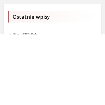
Ostatnie wpisy
Firma SEO Bytom
Personalizowane prezenty korporacyjne klasy
premium
Okna Szczecin sprzedaż
Inwestowanie w nieruchomości – sposób na biznes
Jak dobrze nagrać saksofon?
Punkty różnicujące w rekrutacji przedszkole co to
jest?
Czy przedszkole jest obowiązkowe?