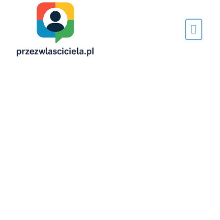
Napisane
przez…