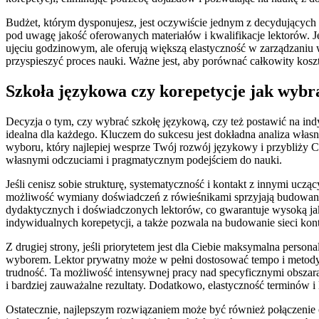
Budżet, którym dysponujesz, jest oczywiście jednym z decydujących 
pod uwagę jakość oferowanych materiałów i kwalifikacje lektorów. Jed
ujęciu godzinowym, ale oferują większą elastyczność w zarządzaniu w
przyspieszyć proces nauki. Ważne jest, aby porównać całkowity koszt
Szkoła językowa czy korepetycje jak wybra
Decyzja o tym, czy wybrać szkołę językową, czy też postawić na indy
idealna dla każdego. Kluczem do sukcesu jest dokładna analiza włas
wyboru, który najlepiej wesprze Twój rozwój językowy i przybliży Ci
własnymi odczuciami i pragmatycznym podejściem do nauki.
Jeśli cenisz sobie strukturę, systematyczność i kontakt z innymi uc
możliwość wymiany doświadczeń z rówieśnikami sprzyjają budowani
dydaktycznych i doświadczonych lektorów, co gwarantuje wysoką jak
indywidualnych korepetycji, a także pozwala na budowanie sieci ko
Z drugiej strony, jeśli priorytetem jest dla Ciebie maksymalna pers
wyborem. Lektor prywatny może w pełni dostosować tempo i metody na
trudność. Ta możliwość intensywnej pracy nad specyficznymi obszara
i bardziej zauważalne rezultaty. Dodatkowo, elastyczność terminów i
Ostatecznie, najlepszym rozwiązaniem może być również połączenie o