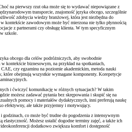
Choć na pierwszy rzut oka może się to wydawać niepowiązane z
iędzynarodowym transporcie, znajomość języka obcego, szczególnie
żliwość zdobycia wiedzy branżowej, która jest niezbędna do
a w kontekście zawodowym może być mierzona nie tylko płynnością
ocjacje z partnerami czy obsługę klienta. W tym specyficznym
w szkole.
ęzyka obcego dla celów podróżniczych, aby swobodnie
 w kontekście biznesowym, na przykład na spotkaniach,
CE, CAE, czy egzaminu na poziomie akademickim, metoda nauki
w, które obejmują wszystkie wymagane komponenty. Korepetycje
zaminacyjnych.
 innych i ćwiczyć komunikację w różnych sytuacjach? W takim
gdzie możesz zadawać pytania bez skrępowania i skupić się na
zualnych pomocy i materiałów dydaktycznych, inni preferują naukę
ko efektywny, ale także przyjemny i motywujący.
 i godzinach, co może być trudne do pogodzenia z intensywnym
 elastyczność. Możesz ustalić dogodne terminy zajęć, a także ich
ideokonferencji dodatkowo zwiększa komfort i dostępność