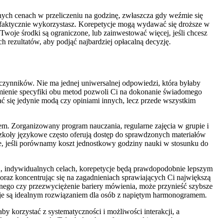
nych cenach w przeliczeniu na godzinę, zwłaszcza gdy weźmie się
cji faktycznie wykorzystasz. Korepetycje mogą wydawać się droższe w
Twoje środki są ograniczone, lub zainwestować więcej, jeśli chcesz
 rezultatów, aby podjąć najbardziej opłacalną decyzję.
u czynników. Nie ma jednej uniwersalnej odpowiedzi, która byłaby
zumienie specyfiki obu metod pozwoli Ci na dokonanie świadomego
ać się jedynie modą czy opiniami innych, lecz przede wszystkim
iem. Zorganizowany program nauczania, regularne zajęcia w grupie i
koły językowe często oferują dostęp do sprawdzonych materiałów
ie, jeśli porównamy koszt jednostkowy godziny nauki w stosunku do
nych, indywidualnych celach, korepetycje będą prawdopodobnie lepszym
oraz koncentrując się na zagadnieniach sprawiających Ci największą
znego czy przezwyciężenie bariery mówienia, może przynieść szybsze
tycje są idealnym rozwiązaniem dla osób z napiętym harmonogramem.
 korzystać z systematyczności i możliwości interakcji, a