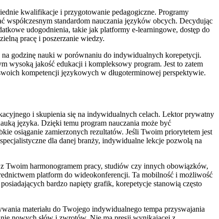
ednie kwalifikacje i przygotowanie pedagogiczne. Programy
iadać współczesnym standardom nauczania języków obcych. Decydując
atkowe udogodnienia, takie jak platformy e-learningowe, dostęp do
ielną pracę i poszerzanie wiedzy.
u na godzinę nauki w porównaniu do indywidualnych korepetycji.
 tym wysoką jakość edukacji i kompleksowy program. Jest to zatem
e swoich kompetencji językowych w długoterminowej perspektywie.
acyjnego i skupienia się na indywidualnych celach. Lektor prywatny
 nauką języka. Dzięki temu program nauczania może być
ie osiąganie zamierzonych rezultatów. Jeśli Twoim priorytetem jest
ecjalistyczne dla danej branży, indywidualne lekcje pozwolą na
idują z Twoim harmonogramem pracy, studiów czy innych obowiązków,
średnictwem platform do wideokonferencji. Ta mobilność i możliwość
posiadających bardzo napięty grafik, korepetycje stanowią często
ywania materiału do Twojego indywidualnego tempa przyswajania
anie nowych słów i zwrotów. Nie ma presji wynikającej z