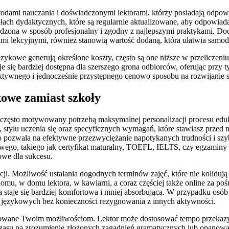
dami nauczania i doświadczonymi lektorami, którzy posiadają odpowi
iałach dydaktycznych, które są regularnie aktualizowane, aby odpow
dzona w sposób profesjonalny i zgodny z najlepszymi praktykami. Dod
mi lekcyjnymi, również stanowią wartość dodaną, która ułatwia samodz
ykowe generują określone koszty, często są one niższe w przeliczeni
je się bardziej dostępna dla szerszego grona odbiorców, oferując przy
fektywnego i jednocześnie przystępnego cenowo sposobu na rozwijani
kowe zamiast szkoły
 często motywowany potrzebą maksymalnej personalizacji procesu eduk
stylu uczenia się oraz specyficznych wymagań, które stawiasz przed
pozwala na efektywne przezwyciężanie napotykanych trudności i szybk
ego, takiego jak certyfikat maturalny, TOEFL, IELTS, czy egzaminy sp
owe dla sukcesu.
petycji. Możliwość ustalania dogodnych terminów zajęć, które nie kol
mu, w domu lektora, w kawiarni, a coraz częściej także online za po
 staje się bardziej komfortowa i mniej absorbująca. W przypadku osób 
ci językowych bez konieczności rezygnowania z innych aktywności.
dkowane Twoim możliwościom. Lektor może dostosować tempo przekaz
j czasu na zrozumienie złożonych zagadnień gramatycznych lub opanow