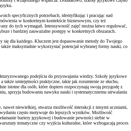
pólnoty i wzajemnego wsparcia. Dodatkowo, szkoły językowe często
języku.
oich specyficznych potrzebach, identyfikując i pracując nad
 mówienia w konkretnym kontekście biznesowym, czy też
sowany do tych wymagań. Intensywność zajęć można łatwo regulować,
bsze i bardziej zauważalne postępy w konkretnych obszarach.
by się dla każdego. Kluczem jest dopasowanie metody do Twojego
le także maksymalnie wykorzystać potencjał wybranej formy nauki, co
rukturyzowanego podejścia do przyswajania wiedzy. Szkoły językowe
akże umiejętności praktyczne, takie jak rozumienie ze słuchu,
lnie istotne dla osób, które dopiero rozpoczynają swoją przygodę z
dniu, sprzyja budowaniu nawyku nauki i systematycznemu utrwalaniu
awet niewielkiej, stwarza możliwość interakcji z innymi uczniami,
 wydaniu często motywuje do lepszych wyników. Możliwość
łamanie bariery językowej i budowanie pewności siebie w
arsztaty tematyczne czy wyjścia kulturalne, które wzbogacają proces