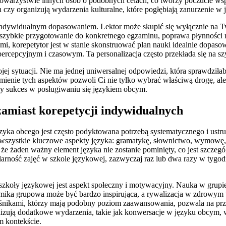
towarzystwie innych osób o podobnych celach, co tworzy poczucie ws
czy organizują wydarzenia kulturalne, które pogłębiają zanurzenie w 
i indywidualnym dopasowaniem. Lektor może skupić się wyłącznie na Tw
 szybkie przygotowanie do konkretnego egzaminu, poprawa płynności
mi, korepetytor jest w stanie skonstruować plan nauki idealnie dopa
cepcyjnym i czasowym. Ta personalizacja często przekłada się na szy
 sytuacji. Nie ma jednej uniwersalnej odpowiedzi, która sprawdziła
zumienie tych aspektów pozwoli Ci nie tylko wybrać właściwą drogę, a
owy sukces w posługiwaniu się językiem obcym.
zamiast korepetycji indywidualnych
zyka obcego jest często podyktowana potrzebą systematycznego i ust
szystkie kluczowe aspekty języka: gramatykę, słownictwo, wymowę, a t
że żaden ważny element języka nie zostanie pominięty, co jest szczegó
arność zajęć w szkole językowej, zazwyczaj raz lub dwa razy w tygo
y językowej jest aspekt społeczny i motywacyjny. Nauka w grupie, n
mika grupowa może być bardzo inspirująca, a rywalizacja w zdrowym
nikami, którzy mają podobny poziom zaawansowania, pozwala na prze
izują dodatkowe wydarzenia, takie jak konwersacje w języku obcym, w
m kontekście.