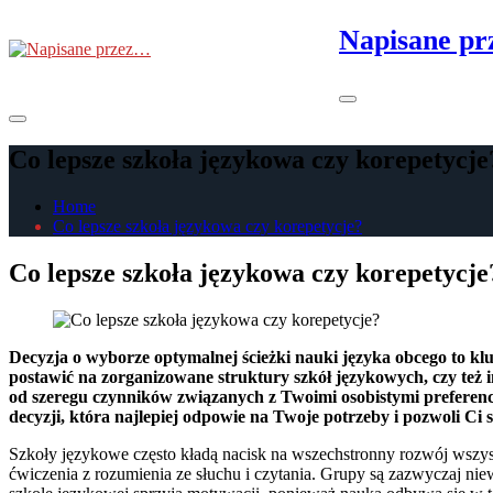
Skip
Napisane p
to
the
content
Primary
Menu
Co lepsze szkoła językowa czy korepetycje
Home
Co lepsze szkoła językowa czy korepetycje?
Co lepsze szkoła językowa czy korepetycje
Decyzja o wyborze optymalnej ścieżki nauki języka obcego to
postawić na zorganizowane struktury szkół językowych, czy też 
od szeregu czynników związanych z Twoimi osobistymi preferenc
decyzji, która najlepiej odpowie na Twoje potrzeby i pozwoli Ci 
Szkoły językowe często kładą nacisk na wszechstronny rozwój wszy
ćwiczenia z rozumienia ze słuchu i czytania. Grupy są zazwyczaj ni