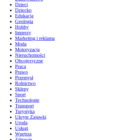
Dzieci
Dziecko
Edukacja
Geologia
Hobby
Imprezy
Marketing i reklama
Moda
Motoryzacja
Nieruchomości
Obcojęzyczne
Praca
Prawo
Przemysł
Rolnictwo
Sklepy
Sport
Technologie
Transport
Turystyka
Ukryte Zajawki
Uroda
Usługi
Wnętrza
Zdrowie