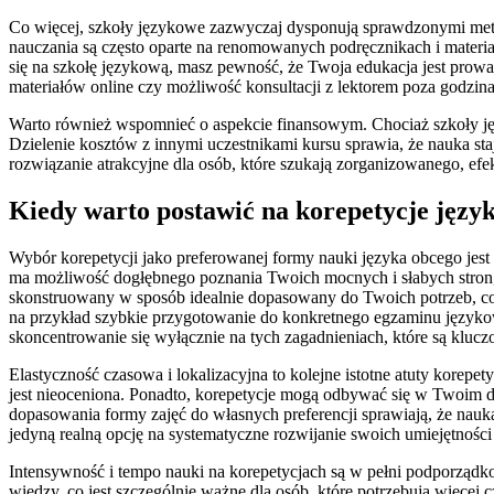
Co więcej, szkoły językowe zazwyczaj dysponują sprawdzonymi meto
nauczania są często oparte na renomowanych podręcznikach i mater
się na szkołę językową, masz pewność, że Twoja edukacja jest prowa
materiałów online czy możliwość konsultacji z lektorem poza godzina
Warto również wspomnieć o aspekcie finansowym. Chociaż szkoły jęz
Dzielenie kosztów z innymi uczestnikami kursu sprawia, że nauka sta
rozwiązanie atrakcyjne dla osób, które szukają zorganizowanego, e
Kiedy warto postawić na korepetycje języ
Wybór korepetycji jako preferowanej formy nauki języka obcego jest
ma możliwość dogłębnego poznania Twoich mocnych i słabych stron, 
skonstruowany w sposób idealnie dopasowany do Twoich potrzeb, co 
na przykład szybkie przygotowanie do konkretnego egzaminu językow
skoncentrowanie się wyłącznie na tych zagadnieniach, które są klucz
Elastyczność czasowa i lokalizacyjna to kolejne istotne atuty kore
jest nieoceniona. Ponadto, korepetycje mogą odbywać się w Twoim do
dopasowania formy zajęć do własnych preferencji sprawiają, że nauka
jedyną realną opcję na systematyczne rozwijanie swoich umiejętnoś
Intensywność i tempo nauki na korepetycjach są w pełni podporzą
wiedzy, co jest szczególnie ważne dla osób, które potrzebują więce