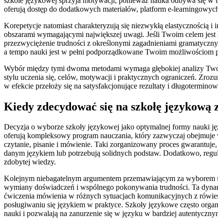
szkole językowej sprzyja motywacji, ponieważ nauka odbywa się w 
oferują dostęp do dodatkowych materiałów, platform e-learningowych 
Korepetycje natomiast charakteryzują się niezwykłą elastycznością 
obszarami wymagającymi największej uwagi. Jeśli Twoim celem jest
przezwyciężenie trudności z określonymi zagadnieniami gramatyczny
a tempo nauki jest w pełni podporządkowane Twoim możliwościom per
Wybór między tymi dwoma metodami wymaga głębokiej analizy Twojej
stylu uczenia się, celów, motywacji i praktycznych ograniczeń. Zro
w efekcie przełoży się na satysfakcjonujące rezultaty i długotermin
Kiedy zdecydować się na szkołę językową 
Decyzja o wyborze szkoły językowej jako optymalnej formy nauki ję
oferują kompleksowy program nauczania, który zazwyczaj obejmuje w
czytanie, pisanie i mówienie. Taki zorganizowany proces gwarantuje, 
danym językiem lub potrzebują solidnych podstaw. Dodatkowo, regul
zdobytej wiedzy.
Kolejnym niebagatelnym argumentem przemawiającym za wyborem szkoł
wymiany doświadczeń i wspólnego pokonywania trudności. Ta dyna
ćwiczenia mówienia w różnych sytuacjach komunikacyjnych z rówieś
posługiwaniu się językiem w praktyce. Szkoły językowe często organ
nauki i pozwalają na zanurzenie się w języku w bardziej autentyczny