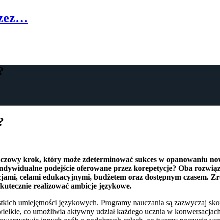
rzez…
?
?
 kluczowy krok, który może zdeterminować sukces w opanowaniu 
indywidualne podejście oferowane przez korepetycje? Oba rozwiąza
jami, celami edukacyjnymi, budżetem oraz dostępnym czasem. Zro
skutecznie realizować ambicje językowe.
stkich umiejętności językowych. Programy nauczania są zazwyczaj sk
ewielkie, co umożliwia aktywny udział każdego ucznia w konwersacjac