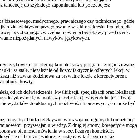
sz tendencję do szybkiego zapominania lub potrzebujesz
yka biznesowego, medycznego, prawniczego czy technicznego, gdzie
jbardziej efektywne przygotowanie w takim zakresie. Ponadto, dla
ęzykowej i swobodnego ćwiczenia mówienia bez obawy przed oceną.
minowanie niepożądanych nawyków językowych.
oły językowe, choć oferują kompleksowy program i zorganizowane
ki i są stałe, niezależnie od liczby faktycznie odbytych lekcji w
niższa niż stawka godzinowa za prywatne lekcje z korepetytorem.
o obniża koszty.
 od ich doświadczenia, kwalifikacji, specjalizacji oraz lokalizacji.
 zdecydować się na mniejszą liczbę lekcji w tygodniu, jeśli Twoje
owanie wydatków do aktualnych możliwości finansowych, co może być
pie, mogą być bardzo efektywne w rozwijaniu ogólnych kompetencji
erminowemu przyswajaniu wiedzy. Z drugiej strony, korepetycje mogą
zy poprawa płynności mówienia w specyficznym kontekście.
łożyć się na bardziej widoczne postępy w krótszym czasie.