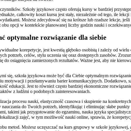
czynników. Szkoły językowe często oferują kursy w bardziej przystęp
nakże, całkowity koszt kursu jest stały, niezależnie od tego, ile lek
ydatkami. Możesz zdecydować się na krótsze lub rzadsze lekcje, jeśli 
 obu opcji w kontekście planowanej liczby godzin nauki i oczekiwanych
ć optymalne rozwiązanie dla siebie
widualne korepetycje, jest kwestią głęboko osobistą i zależy od wiel
nych potrzeb, celów, stylu uczenia się oraz dostępnych zasobów. Zro
ę do osiągnięcia zamierzonych rezultatów. Ważne jest, aby nie kierow
zącymi się, szkoła językowa może być dla Ciebie optymalnym rozwiązan
u motywacji i przełamywaniu barier komunikacyjnych. Dodatkowo, sz
ość edukacji. Jest to również często bardziej ekonomiczne rozwiązan
ntaktów z ludźmi o podobnych zainteresowaniach.
onalizacja procesu nauki, elastyczność czasowa i skupienie na konkret
uczania do Twoich potrzeb, identyfikując i eliminując słabe punkty 
mi, takimi jak przygotowanie do egzaminu, nauka języka specjalistyc
 lokalizacji zajęć, w tym możliwość nauki online, sprawia, że korepe
bu metod. Możesz uczęszczać na kurs grupowy w szkole językowej, aby