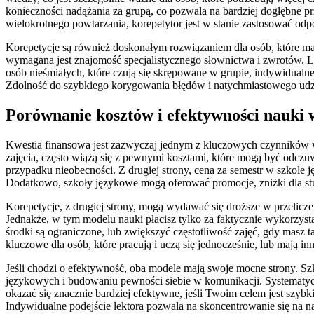
konieczności nadążania za grupą, co pozwala na bardziej dogłębne pr
wielokrotnego powtarzania, korepetytor jest w stanie zastosować odp
Korepetycje są również doskonałym rozwiązaniem dla osób, które ma
wymagana jest znajomość specjalistycznego słownictwa i zwrotów. L
osób nieśmiałych, które czują się skrępowane w grupie, indywidual
Zdolność do szybkiego korygowania błędów i natychmiastowego udzi
Porównanie kosztów i efektywności nauki w
Kwestia finansowa jest zazwyczaj jednym z kluczowych czynników 
zajęcia, często wiążą się z pewnymi kosztami, które mogą być odczuwa
przypadku nieobecności. Z drugiej strony, cena za semestr w szkole j
Dodatkowo, szkoły językowe mogą oferować promocje, zniżki dla st
Korepetycje, z drugiej strony, mogą wydawać się droższe w przeliczen
Jednakże, w tym modelu nauki płacisz tylko za faktycznie wykorzysta
środki są ograniczone, lub zwiększyć częstotliwość zajęć, gdy mas
kluczowe dla osób, które pracują i uczą się jednocześnie, lub mają i
Jeśli chodzi o efektywność, oba modele mają swoje mocne strony. S
językowych i budowaniu pewności siebie w komunikacji. Systematycz
okazać się znacznie bardziej efektywne, jeśli Twoim celem jest szyb
Indywidualne podejście lektora pozwala na skoncentrowanie się na na