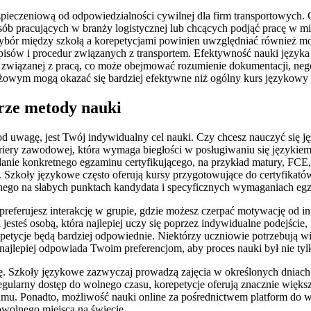
pieczeniową od odpowiedzialności cywilnej dla firm transportowych. 
sób pracujących w branży logistycznej lub chcących podjąć pracę w m
wybór między szkołą a korepetycjami powinien uwzględniać również mo
isów i procedur związanych z transportem. Efektywność nauki język
e związanej z pracą, co może obejmować rozumienie dokumentacji, neg
anżowym mogą okazać się bardziej efektywne niż ogólny kurs językowy 
rze metody nauki
d uwagę, jest Twój indywidualny cel nauki. Czy chcesz nauczyć się j
iery zawodowej, która wymaga biegłości w posługiwaniu się językiem
zdanie konkretnego egzaminu certyfikującego, na przykład matury, F
Szkoły językowe często oferują kursy przygotowujące do certyfikató
onego na słabych punktach kandydata i specyficznych wymaganiach eg
y preferujesz interakcję w grupie, gdzie możesz czerpać motywację od
teś osobą, która najlepiej uczy się poprzez indywidualne podejście, 
etycje będą bardziej odpowiednie. Niektórzy uczniowie potrzebują wi
 najlepiej odpowiada Twoim preferencjom, aby proces nauki był nie tyl
. Szkoły językowe zazwyczaj prowadzą zajęcia w określonych dniach
ularny dostęp do wolnego czasu, korepetycje oferują znacznie większą
mu. Ponadto, możliwość nauki online za pośrednictwem platform do w
owolnego miejsca na świecie.