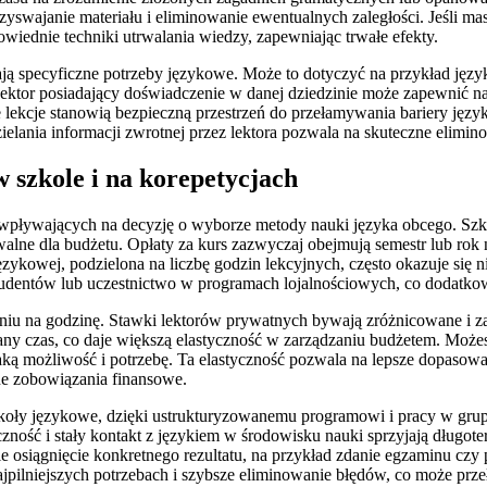
zyswajanie materiału i eliminowanie ewentualnych zaległości. Jeśli ma
owiednie techniki utrwalania wiedzy, zapewniając trwałe efekty.
ją specyficzne potrzeby językowe. Może to dotyczyć na przykład jęz
ektor posiadający doświadczenie w danej dziedzinie może zapewnić na
ne lekcje stanowią bezpieczną przestrzeń do przełamywania bariery j
elania informacji zwrotnej przez lektora pozwala na skuteczne eli
 szkole i na korepetycjach
wpływających na decyzję o wyborze metody nauki języka obcego. Szk
lne dla budżetu. Opłaty za kurs zazwyczaj obejmują semestr lub rok nau
ęzykowej, podzielona na liczbę godzin lekcyjnych, często okazuje się 
udentów lub uczestnictwo w programach lojalnościowych, co dodatkow
iu na godzinę. Stawki lektorów prywatnych bywają zróżnicowane i zależą
ny czas, co daje większą elastyczność w zarządzaniu budżetem. Możesz
z taką możliwość i potrzebę. Ta elastyczność pozwala na lepsze dopas
nne zobowiązania finansowe.
zkoły językowe, dzięki ustrukturyzowanemu programowi i pracy w gru
ność i stały kontakt z językiem w środowisku nauki sprzyjają długot
kie osiągnięcie konkretnego rezultatu, na przykład zdanie egzaminu c
jpilniejszych potrzebach i szybsze eliminowanie błędów, co może prze