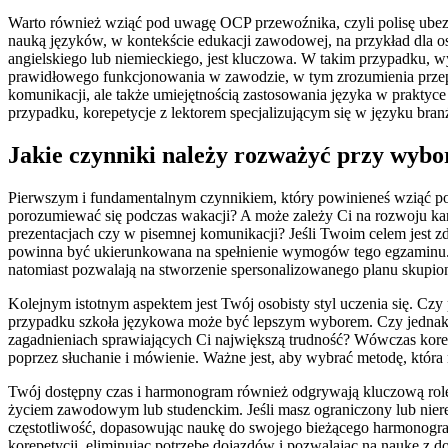
Warto również wziąć pod uwagę OCP przewoźnika, czyli polisę ubez
nauką języków, w kontekście edukacji zawodowej, na przykład dla o
angielskiego lub niemieckiego, jest kluczowa. W takim przypadku, 
prawidłowego funkcjonowania w zawodzie, w tym zrozumienia przep
komunikacji, ale także umiejętnością zastosowania języka w praktyc
przypadku, korepetycje z lektorem specjalizującym się w języku br
Jakie czynniki należy rozważyć przy wybo
Pierwszym i fundamentalnym czynnikiem, który powinieneś wziąć po
porozumiewać się podczas wakacji? A może zależy Ci na rozwoju kar
prezentacjach czy w pisemnej komunikacji? Jeśli Twoim celem jest 
powinna być ukierunkowana na spełnienie wymogów tego egzaminu. 
natomiast pozwalają na stworzenie spersonalizowanego planu skupi
Kolejnym istotnym aspektem jest Twój osobisty styl uczenia się. Cz
przypadku szkoła językowa może być lepszym wyborem. Czy jednak jes
zagadnieniach sprawiających Ci największą trudność? Wówczas korep
poprzez słuchanie i mówienie. Ważne jest, aby wybrać metodę, która
Twój dostępny czas i harmonogram również odgrywają kluczową rolę
życiem zawodowym lub studenckim. Jeśli masz ograniczony lub niereg
częstotliwość, dopasowując naukę do swojego bieżącego harmonogra
korepetycji, eliminując potrzebę dojazdów i pozwalając na naukę z d