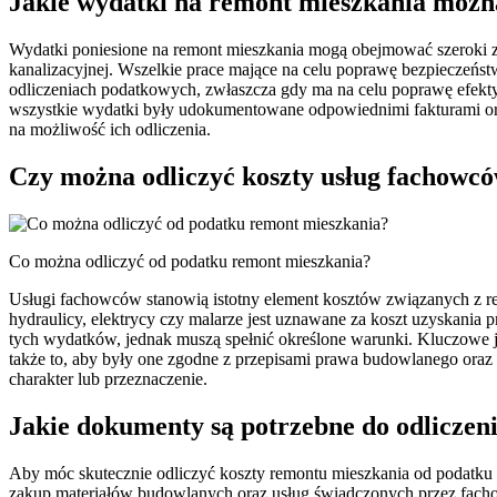
Jakie wydatki na remont mieszkania możn
Wydatki poniesione na remont mieszkania mogą obejmować szeroki zak
kanalizacyjnej. Wszelkie prace mające na celu poprawę bezpieczeńst
odliczeniach podatkowych, zwłaszcza gdy ma na celu poprawę efekt
wszystkie wydatki były udokumentowane odpowiednimi fakturami ora
na możliwość ich odliczenia.
Czy można odliczyć koszty usług fachowc
Co można odliczyć od podatku remont mieszkania?
Usługi fachowców stanowią istotny element kosztów związanych z re
hydraulicy, elektrycy czy malarze jest uznawane za koszt uzyskani
tych wydatków, jednak muszą spełnić określone warunki. Kluczowe 
także to, aby były one zgodne z przepisami prawa budowlanego oraz
charakter lub przeznaczenie.
Jakie dokumenty są potrzebne do odliczen
Aby móc skutecznie odliczyć koszty remontu mieszkania od podatku
zakup materiałów budowlanych oraz usług świadczonych przez fach