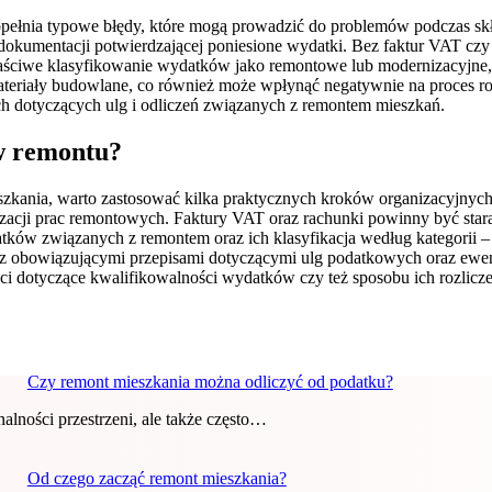
opełnia typowe błędy, które mogą prowadzić do problemów podczas sk
 dokumentacji potwierdzającej poniesione wydatki. Bez faktur VAT c
ciwe klasyfikowanie wydatków jako remontowe lub modernizacyjne, 
ateriały budowlane, co również może wpłynąć negatywnie na proces r
h dotyczących ulg i odliczeń związanych z remontem mieszkań.
ów remontu?
szkania, warto zastosować kilka praktycznych kroków organizacyjnyc
lizacji prac remontowych. Faktury VAT oraz rachunki powinny być st
tków związanych z remontem oraz ich klasyfikacja według kategorii – 
 się z obowiązującymi przepisami dotyczącymi ulg podatkowych oraz e
i dotyczące kwalifikowalności wydatków czy też sposobu ich rozlicze
Czy remont mieszkania można odliczyć od podatku?
alności przestrzeni, ale także często…
Od czego zacząć remont mieszkania?