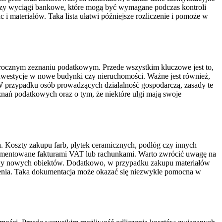
zy wyciągi bankowe, które mogą być wymagane podczas kontroli
i materiałów. Taka lista ułatwi późniejsze rozliczenie i pomoże w
w rocznym zeznaniu podatkowym. Przede wszystkim kluczowe jest to,
nwestycje w nowe budynki czy nieruchomości. Ważne jest również,
 przypadku osób prowadzących działalność gospodarczą, zasady te
nań podatkowych oraz o tym, że niektóre ulgi mają swoje
. Koszty zakupu farb, płytek ceramicznych, podłóg czy innych
umentowane fakturami VAT lub rachunkami. Warto zwrócić uwagę na
udowy nowych obiektów. Dodatkowo, w przypadku zakupu materiałów
enia. Taka dokumentacja może okazać się niezwykle pomocna w