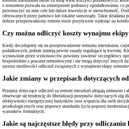
Remont mieszkania niesie za sobą wiele korzyści podatkowych, któr
z remontem pozwala na zmniejszenie podstawy opodatkowania, co prz
przeznaczyć na inne cele lub dalsze inwestycje w nieruchomość. Do
oferowanych przez państwo lub lokalne samorządy. Takie działania p
dobrze przeprowadzony remont może pozytywnie wpłynąć na komfort
Czy można odliczyć koszty wynajmu ekip
Kiedy decydujemy się na przeprowadzenie remontu mieszkania, częs
podatkowych, jednak istnieją pewne zasady regulujące tę kwestię.
wystawione przez wykonawców powinny zawierać szczegółowy opis św
bezpośrednio z pracami remontowymi i nie mogą dotyczyć innych dz
szersze możliwości odliczeń związanych z wynajmem ekipy remonto
Jakie zmiany w przepisach dotyczących od
Przepisy dotyczące odliczeń za remont mieszkań ulegają zmianom i a
obserwuje się tendencję do liberalizacji przepisów dotyczących ulg
efektywności energetycznej budynków oraz wsparcia dla osób decydu
proekologicznych oraz poprawy standardu życia poprzez modernizacj
warunków formalnych.
Jakie są najczęstsze błędy przy odliczani