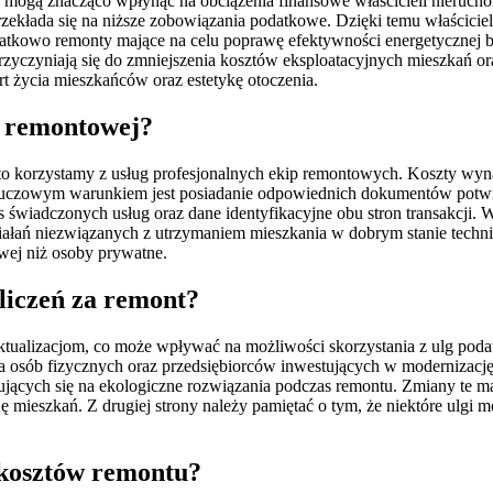
e mogą znacząco wpłynąć na obciążenia finansowe właścicieli nieruc
ekłada się na niższe zobowiązania podatkowe. Dzięki temu właścicie
datkowo remonty mające na celu poprawę efektywności energetycznej 
rzyczyniają się do zmniejszenia kosztów eksploatacyjnych mieszkań o
 życia mieszkańców oraz estetykę otoczenia.
y remontowej?
to korzystamy z usług profesjonalnych ekip remontowych. Koszty wyn
 Kluczowym warunkiem jest posiadanie odpowiednich dokumentów potwie
iadczonych usług oraz dane identyfikacyjne obu stron transakcji. W
iałań niezwiązanych z utrzymaniem mieszkania w dobrym stanie tech
wej niż osoby prywatne.
liczeń za remont?
ktualizacjom, co może wpływać na możliwości skorzystania z ulg podat
 dla osób fizycznych oraz przedsiębiorców inwestujących w modernizac
jących się na ekologiczne rozwiązania podczas remontu. Zmiany te ma
ę mieszkań. Z drugiej strony należy pamiętać o tym, że niektóre ulg
u kosztów remontu?