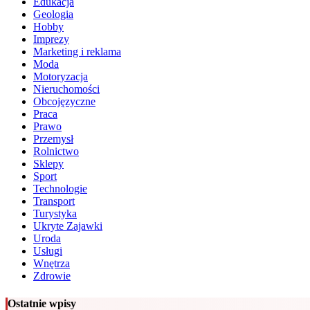
Edukacja
Geologia
Hobby
Imprezy
Marketing i reklama
Moda
Motoryzacja
Nieruchomości
Obcojęzyczne
Praca
Prawo
Przemysł
Rolnictwo
Sklepy
Sport
Technologie
Transport
Turystyka
Ukryte Zajawki
Uroda
Usługi
Wnętrza
Zdrowie
Ostatnie wpisy