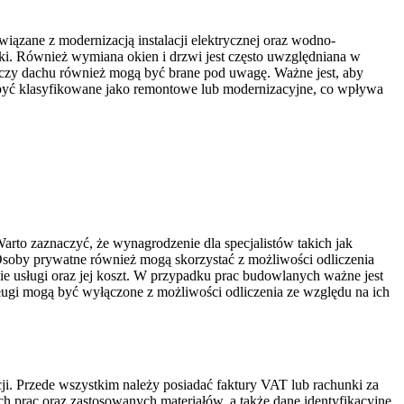
iązane z modernizacją instalacji elektrycznej oraz wodno-
tki. Również wymiana okien i drzwi jest często uwzględniana w
 czy dachu również mogą być brane pod uwagę. Ważne jest, aby
 być klasyfikowane jako remontowe lub modernizacyjne, co wpływa
to zaznaczyć, że wynagrodzenie dla specjalistów takich jak
Osoby prywatne również mogą skorzystać z możliwości odliczenia
 usługi oraz jej koszt. W przypadku prac budowlanych ważne jest
ługi mogą być wyłączone z możliwości odliczenia ze względu na ich
. Przede wszystkim należy posiadać faktury VAT lub rachunki za
prac oraz zastosowanych materiałów, a także dane identyfikacyjne