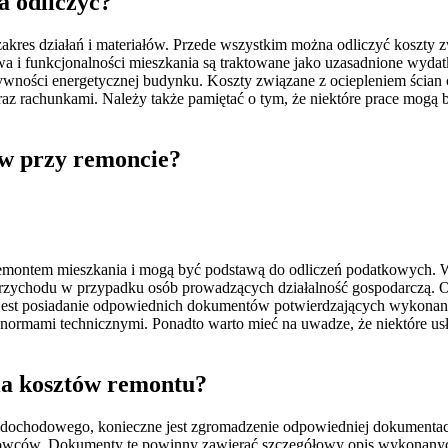
a odliczyć?
res działań i materiałów. Przede wszystkim można odliczyć koszty zw
wa i funkcjonalności mieszkania są traktowane jako uzasadnione wyda
ywności energetycznej budynku. Koszty związane z ociepleniem ścian
z rachunkami. Należy także pamiętać o tym, że niektóre prace mogą
ów przy remoncie?
montem mieszkania i mogą być podstawą do odliczeń podatkowych. War
a przychodu w przypadku osób prowadzących działalność gospodarczą. 
jest posiadanie odpowiednich dokumentów potwierdzających wykonanie
 normami technicznymi. Ponadto warto mieć na uwadze, że niektóre us
ia kosztów remontu?
 dochodowego, konieczne jest zgromadzenie odpowiedniej dokumentacji
owców. Dokumenty te powinny zawierać szczegółowy opis wykonanych 