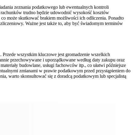
ładania zeznania podatkowego lub ewentualnych kontroli
zy rachunków trudno będzie udowodnić wysokość kosztów
co może skutkować brakiem możliwości ich odliczenia. Ponadto
ozliczeniowy. Ważne jest także to, aby być świadomym terminów
h. Przede wszystkim kluczowe jest gromadzenie wszelkich
arannie przechowywane i uporządkowane według daty zakupu oraz
materiały budowlane, usługi fachowców itp., co ułatwi późniejsze
wentualnymi zmianami w prawie podatkowym przed przystąpieniem do
nia, warto skonsultować się z doradcą podatkowym lub specjalistą