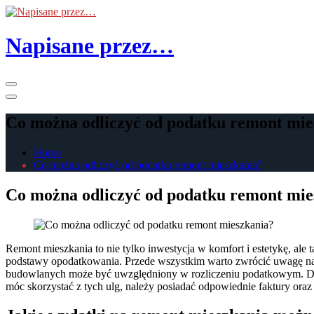
Skip
to
the
Napisane przez…
content
Primary
Menu
Co można odliczyć od podatku remont mie
Home
Co można odliczyć od podatku remont mieszkania?
Co można odliczyć od podatku remont mie
Remont mieszkania to nie tylko inwestycja w komfort i estetykę, al
podstawy opodatkowania. Przede wszystkim warto zwrócić uwagę na 
budowlanych może być uwzględniony w rozliczeniu podatkowym. Dodat
móc skorzystać z tych ulg, należy posiadać odpowiednie faktury ora