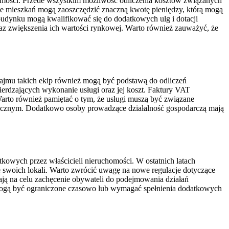
homości. Przede wszystkim możliwość odliczenia kosztów związanych
le mieszkań mogą zaoszczędzić znaczną kwotę pieniędzy, którą mogą
budynku mogą kwalifikować się do dodatkowych ulg i dotacji
raz zwiększenia ich wartości rynkowej. Warto również zauważyć, że
ajmu takich ekip również mogą być podstawą do odliczeń
rdzających wykonanie usługi oraz jej koszt. Faktury VAT
arto również pamiętać o tym, że usługi muszą być związane
nicznym. Dodatkowo osoby prowadzące działalność gospodarczą mają
kowych przez właścicieli nieruchomości. W ostatnich latach
ję swoich lokali. Warto zwrócić uwagę na nowe regulacje dotyczące
ją na celu zachęcenie obywateli do podejmowania działań
i mogą być ograniczone czasowo lub wymagać spełnienia dodatkowych