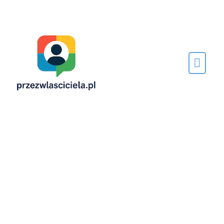
Napisane
przez…