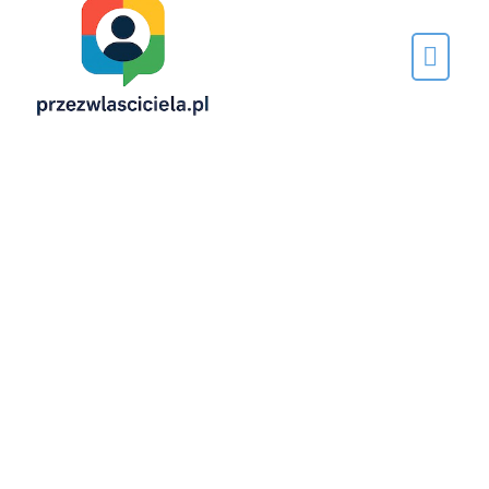
Napisane
przez…