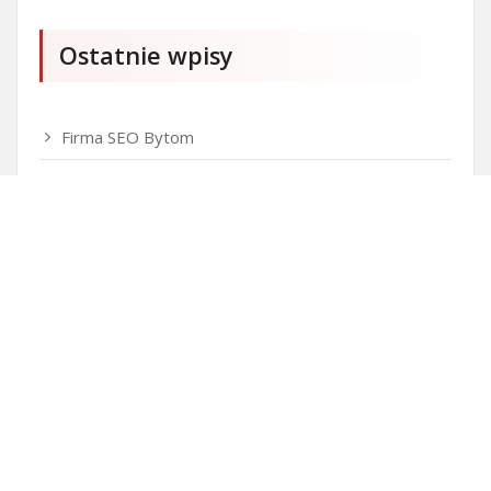
Ostatnie wpisy
Firma SEO Bytom
Personalizowane prezenty korporacyjne klasy
premium
Okna Szczecin sprzedaż
Inwestowanie w nieruchomości – sposób na biznes
Jak dobrze nagrać saksofon?
Punkty różnicujące w rekrutacji przedszkole co to
jest?
Czy przedszkole jest obowiązkowe?