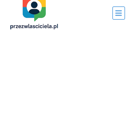
Napisane
przez…