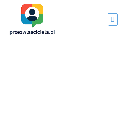
Napisane
przez…