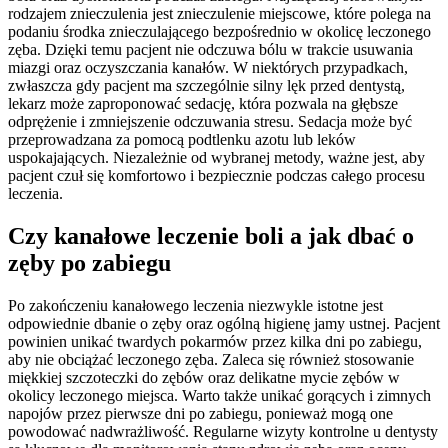
rodzajem znieczulenia jest znieczulenie miejscowe, które polega na
podaniu środka znieczulającego bezpośrednio w okolicę leczonego
zęba. Dzięki temu pacjent nie odczuwa bólu w trakcie usuwania
miazgi oraz oczyszczania kanałów. W niektórych przypadkach,
zwłaszcza gdy pacjent ma szczególnie silny lęk przed dentystą,
lekarz może zaproponować sedację, która pozwala na głębsze
odprężenie i zmniejszenie odczuwania stresu. Sedacja może być
przeprowadzana za pomocą podtlenku azotu lub leków
uspokajających. Niezależnie od wybranej metody, ważne jest, aby
pacjent czuł się komfortowo i bezpiecznie podczas całego procesu
leczenia.
Czy kanałowe leczenie boli a jak dbać o
zęby po zabiegu
Po zakończeniu kanałowego leczenia niezwykle istotne jest
odpowiednie dbanie o zęby oraz ogólną higienę jamy ustnej. Pacjent
powinien unikać twardych pokarmów przez kilka dni po zabiegu,
aby nie obciążać leczonego zęba. Zaleca się również stosowanie
miękkiej szczoteczki do zębów oraz delikatne mycie zębów w
okolicy leczonego miejsca. Warto także unikać gorących i zimnych
napojów przez pierwsze dni po zabiegu, ponieważ mogą one
powodować nadwrażliwość. Regularne wizyty kontrolne u dentysty