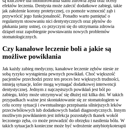
są kluczowe dla monitorowania stanu zdrowia zęba oraz oceny
efektów leczenia. Dentysta może zalecić dodatkowe zabiegi, takie
jak założenie korony protetycznej, co pomoże wzmocnić ząb i
przywrócić jego funkcjonalność. Ponadto warto pamiętać o
regularnym stosowaniu nici dentystycznych oraz płynów do
płukania jamy ustnej, co przyczyni się do utrzymania zdrowia
dziąseł oraz zapobiegnie powstawaniu nowych problemów
stomatologicznych.
Czy kanałowe leczenie boli a jakie są
możliwe powikłania
Jak każdy zabieg medyczny, kanałowe leczenie zębów niesie ze
sobą ryzyko wystąpienia pewnych powikłań. Choć większość
pacjentów przechodzi przez ten proces bez większych trudności,
istnieją sytuacje, które mogą wymagać dodatkowej interwencji
dentystycznej. Jednym z najczęstszych powikłań jest ból po
zabiegu, który może utrzymywać się dłużej niż kilka dni. W takich
przypadkach ważne jest skontaktowanie się ze stomatologiem w
celu oceny sytuacji i ewentualnego przepisania silniejszych leków
przeciwbólowych lub dodatkowych badań diagnostycznych. Innym
możliwym powikłaniem jest infekcja pozostałych tkanek wokół
leczonego zęba, co może prowadzić do obrzęku i nasilenia bólu. W
takich sytuacjach konieczne może być wdrożenie antybiotykoterapii