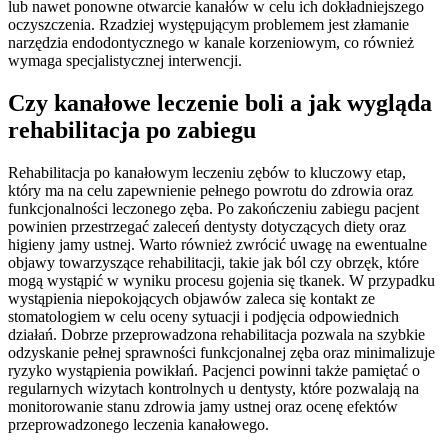
lub nawet ponowne otwarcie kanałów w celu ich dokładniejszego
oczyszczenia. Rzadziej występującym problemem jest złamanie
narzędzia endodontycznego w kanale korzeniowym, co również
wymaga specjalistycznej interwencji.
Czy kanałowe leczenie boli a jak wygląda
rehabilitacja po zabiegu
Rehabilitacja po kanałowym leczeniu zębów to kluczowy etap,
który ma na celu zapewnienie pełnego powrotu do zdrowia oraz
funkcjonalności leczonego zęba. Po zakończeniu zabiegu pacjent
powinien przestrzegać zaleceń dentysty dotyczących diety oraz
higieny jamy ustnej. Warto również zwrócić uwagę na ewentualne
objawy towarzyszące rehabilitacji, takie jak ból czy obrzęk, które
mogą wystąpić w wyniku procesu gojenia się tkanek. W przypadku
wystąpienia niepokojących objawów zaleca się kontakt ze
stomatologiem w celu oceny sytuacji i podjęcia odpowiednich
działań. Dobrze przeprowadzona rehabilitacja pozwala na szybkie
odzyskanie pełnej sprawności funkcjonalnej zęba oraz minimalizuje
ryzyko wystąpienia powikłań. Pacjenci powinni także pamiętać o
regularnych wizytach kontrolnych u dentysty, które pozwalają na
monitorowanie stanu zdrowia jamy ustnej oraz ocenę efektów
przeprowadzonego leczenia kanałowego.