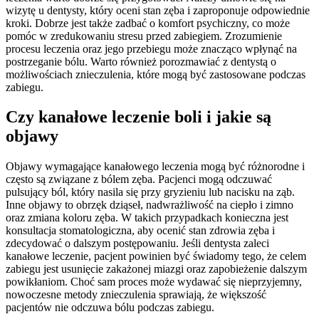
wizytę u dentysty, który oceni stan zęba i zaproponuje odpowiednie
kroki. Dobrze jest także zadbać o komfort psychiczny, co może
pomóc w zredukowaniu stresu przed zabiegiem. Zrozumienie
procesu leczenia oraz jego przebiegu może znacząco wpłynąć na
postrzeganie bólu. Warto również porozmawiać z dentystą o
możliwościach znieczulenia, które mogą być zastosowane podczas
zabiegu.
Czy kanałowe leczenie boli i jakie są
objawy
Objawy wymagające kanałowego leczenia mogą być różnorodne i
często są związane z bólem zęba. Pacjenci mogą odczuwać
pulsujący ból, który nasila się przy gryzieniu lub nacisku na ząb.
Inne objawy to obrzęk dziąseł, nadwrażliwość na ciepło i zimno
oraz zmiana koloru zęba. W takich przypadkach konieczna jest
konsultacja stomatologiczna, aby ocenić stan zdrowia zęba i
zdecydować o dalszym postępowaniu. Jeśli dentysta zaleci
kanałowe leczenie, pacjent powinien być świadomy tego, że celem
zabiegu jest usunięcie zakażonej miazgi oraz zapobieżenie dalszym
powikłaniom. Choć sam proces może wydawać się nieprzyjemny,
nowoczesne metody znieczulenia sprawiają, że większość
pacjentów nie odczuwa bólu podczas zabiegu.