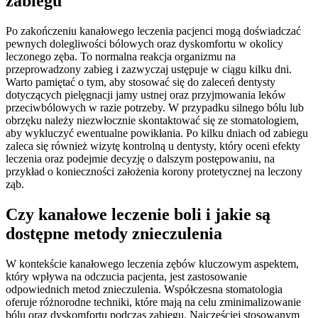
zabiegu
Po zakończeniu kanałowego leczenia pacjenci mogą doświadczać
pewnych dolegliwości bólowych oraz dyskomfortu w okolicy
leczonego zęba. To normalna reakcja organizmu na
przeprowadzony zabieg i zazwyczaj ustępuje w ciągu kilku dni.
Warto pamiętać o tym, aby stosować się do zaleceń dentysty
dotyczących pielęgnacji jamy ustnej oraz przyjmowania leków
przeciwbólowych w razie potrzeby. W przypadku silnego bólu lub
obrzęku należy niezwłocznie skontaktować się ze stomatologiem,
aby wykluczyć ewentualne powikłania. Po kilku dniach od zabiegu
zaleca się również wizytę kontrolną u dentysty, który oceni efekty
leczenia oraz podejmie decyzję o dalszym postępowaniu, na
przykład o konieczności założenia korony protetycznej na leczony
ząb.
Czy kanałowe leczenie boli i jakie są
dostępne metody znieczulenia
W kontekście kanałowego leczenia zębów kluczowym aspektem,
który wpływa na odczucia pacjenta, jest zastosowanie
odpowiednich metod znieczulenia. Współczesna stomatologia
oferuje różnorodne techniki, które mają na celu zminimalizowanie
bólu oraz dyskomfortu podczas zabiegu. Najczęściej stosowanym