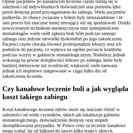
Opinie pacjentów po kanałowym leczeniu często różnią się w
zależności od indywidualnych doświadczeń oraz poziomu lęku
przed dentystą przed przystąpieniem do zabiegu. Wielu pacjentów
podkreśla, że obawy związane z bólem były nieuzasadnione i że
sam proces był znacznie mniej stresujący niż się spodziewali. Dzięki
nowoczesnym technikom anestetycznym oraz umiejętnościom
stomatologów wiele osób zgłasza brak bólu podczas samego
zabiegu oraz jedynie niewielki dyskomfort po jego zakończeniu.
Pacjenci często chwalą również profesjonalizm lekarzy oraz ich
podejście do pacjenta, co wpływa na ogólne poczucie komfortu
podczas wizyty w gabinecie stomatologicznym. Niektórzy jednak
wskazują na pewne dolegliwości bólowe po zabiegu, które były
bardziej intensywne niż oczekiwali; większość osób zauważa
jednak ich stopniowe ustępowanie w ciągu kilku dni od
zakończenia leczenia.
Czy kanałowe leczenie boli a jak wygląda
koszt takiego zabiegu
Koszt kanałowego leczenia zębów może się znacznie różnić w
zależności od wielu czynników, takich jak lokalizacja gabinetu
stomatologicznego, doświadczenie dentysty oraz stopień
skomplikowania przypadku. W Polsce ceny za leczenie kanałowe
mogą wahać się od kilkuset do nawet kilku tysięcy złotych.