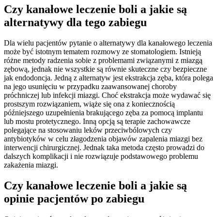
Czy kanałowe leczenie boli a jakie są
alternatywy dla tego zabiegu
Dla wielu pacjentów pytanie o alternatywy dla kanałowego leczenia
może być istotnym tematem rozmowy ze stomatologiem. Istnieją
różne metody radzenia sobie z problemami związanymi z miazgą
zębową, jednak nie wszystkie są równie skuteczne czy bezpieczne
jak endodoncja. Jedną z alternatyw jest ekstrakcja zęba, która polega
na jego usunięciu w przypadku zaawansowanej choroby
próchniczej lub infekcji miazgi. Choć ekstrakcja może wydawać się
prostszym rozwiązaniem, wiąże się ona z koniecznością
późniejszego uzupełnienia brakującego zęba za pomocą implantu
lub mostu protetycznego. Inną opcją są terapie zachowawcze
polegające na stosowaniu leków przeciwbólowych czy
antybiotyków w celu złagodzenia objawów zapalenia miazgi bez
interwencji chirurgicznej. Jednak taka metoda często prowadzi do
dalszych komplikacji i nie rozwiązuje podstawowego problemu
zakażenia miazgi.
Czy kanałowe leczenie boli a jakie są
opinie pacjentów po zabiegu