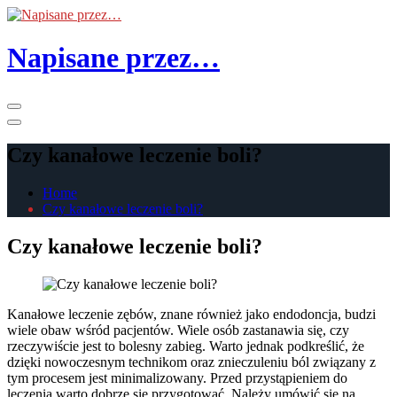
Skip
to
the
Napisane przez…
content
Primary
Menu
Czy kanałowe leczenie boli?
Home
Czy kanałowe leczenie boli?
Czy kanałowe leczenie boli?
Kanałowe leczenie zębów, znane również jako endodoncja, budzi
wiele obaw wśród pacjentów. Wiele osób zastanawia się, czy
rzeczywiście jest to bolesny zabieg. Warto jednak podkreślić, że
dzięki nowoczesnym technikom oraz znieczuleniu ból związany z
tym procesem jest minimalizowany. Przed przystąpieniem do
leczenia warto dobrze się przygotować. Należy umówić się na