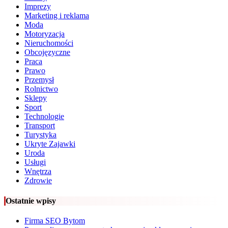
Imprezy
Marketing i reklama
Moda
Motoryzacja
Nieruchomości
Obcojęzyczne
Praca
Prawo
Przemysł
Rolnictwo
Sklepy
Sport
Technologie
Transport
Turystyka
Ukryte Zajawki
Uroda
Usługi
Wnętrza
Zdrowie
Ostatnie wpisy
Firma SEO Bytom