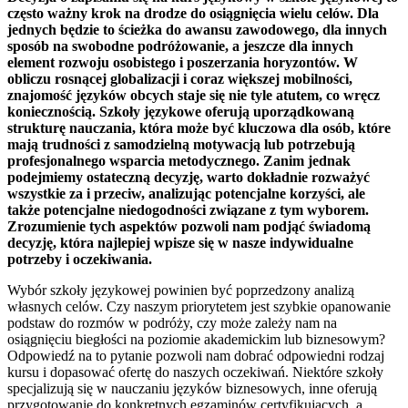
często ważny krok na drodze do osiągnięcia wielu celów. Dla
jednych będzie to ścieżka do awansu zawodowego, dla innych
sposób na swobodne podróżowanie, a jeszcze dla innych
element rozwoju osobistego i poszerzania horyzontów. W
obliczu rosnącej globalizacji i coraz większej mobilności,
znajomość języków obcych staje się nie tyle atutem, co wręcz
koniecznością. Szkoły językowe oferują uporządkowaną
strukturę nauczania, która może być kluczowa dla osób, które
mają trudności z samodzielną motywacją lub potrzebują
profesjonalnego wsparcia metodycznego. Zanim jednak
podejmiemy ostateczną decyzję, warto dokładnie rozważyć
wszystkie za i przeciw, analizując potencjalne korzyści, ale
także potencjalne niedogodności związane z tym wyborem.
Zrozumienie tych aspektów pozwoli nam podjąć świadomą
decyzję, która najlepiej wpisze się w nasze indywidualne
potrzeby i oczekiwania.
Wybór szkoły językowej powinien być poprzedzony analizą
własnych celów. Czy naszym priorytetem jest szybkie opanowanie
podstaw do rozmów w podróży, czy może zależy nam na
osiągnięciu biegłości na poziomie akademickim lub biznesowym?
Odpowiedź na to pytanie pozwoli nam dobrać odpowiedni rodzaj
kursu i dopasować ofertę do naszych oczekiwań. Niektóre szkoły
specjalizują się w nauczaniu języków biznesowych, inne oferują
przygotowanie do konkretnych egzaminów certyfikujących, a