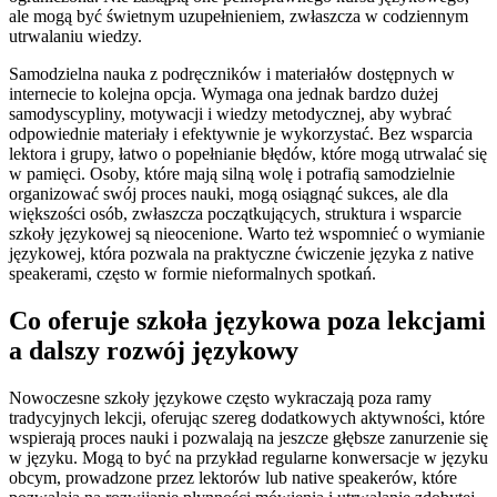
ale mogą być świetnym uzupełnieniem, zwłaszcza w codziennym
utrwalaniu wiedzy.
Samodzielna nauka z podręczników i materiałów dostępnych w
internecie to kolejna opcja. Wymaga ona jednak bardzo dużej
samodyscypliny, motywacji i wiedzy metodycznej, aby wybrać
odpowiednie materiały i efektywnie je wykorzystać. Bez wsparcia
lektora i grupy, łatwo o popełnianie błędów, które mogą utrwalać się
w pamięci. Osoby, które mają silną wolę i potrafią samodzielnie
organizować swój proces nauki, mogą osiągnąć sukces, ale dla
większości osób, zwłaszcza początkujących, struktura i wsparcie
szkoły językowej są nieocenione. Warto też wspomnieć o wymianie
językowej, która pozwala na praktyczne ćwiczenie języka z native
speakerami, często w formie nieformalnych spotkań.
Co oferuje szkoła językowa poza lekcjami
a dalszy rozwój językowy
Nowoczesne szkoły językowe często wykraczają poza ramy
tradycyjnych lekcji, oferując szereg dodatkowych aktywności, które
wspierają proces nauki i pozwalają na jeszcze głębsze zanurzenie się
w języku. Mogą to być na przykład regularne konwersacje w języku
obcym, prowadzone przez lektorów lub native speakerów, które