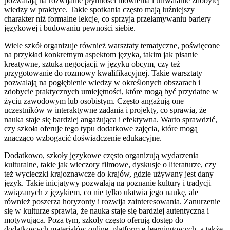
pozwalają na rozwijanie płynności mówienia i utrwalanie zdobytej
wiedzy w praktyce. Takie spotkania często mają luźniejszy
charakter niż formalne lekcje, co sprzyja przełamywaniu bariery
językowej i budowaniu pewności siebie.
Wiele szkół organizuje również warsztaty tematyczne, poświęcone
na przykład konkretnym aspektom języka, takim jak pisanie
kreatywne, sztuka negocjacji w języku obcym, czy też
przygotowanie do rozmowy kwalifikacyjnej. Takie warsztaty
pozwalają na pogłębienie wiedzy w określonych obszarach i
zdobycie praktycznych umiejętności, które mogą być przydatne w
życiu zawodowym lub osobistym. Często angażują one
uczestników w interaktywne zadania i projekty, co sprawia, że
nauka staje się bardziej angażująca i efektywna. Warto sprawdzić,
czy szkoła oferuje tego typu dodatkowe zajęcia, które mogą
znacząco wzbogacić doświadczenie edukacyjne.
Dodatkowo, szkoły językowe często organizują wydarzenia
kulturalne, takie jak wieczory filmowe, dyskusje o literaturze, czy
też wycieczki krajoznawcze do krajów, gdzie używany jest dany
język. Takie inicjatywy pozwalają na poznanie kultury i tradycji
związanych z językiem, co nie tylko ułatwia jego naukę, ale
również poszerza horyzonty i rozwija zainteresowania. Zanurzenie
się w kulturze sprawia, że nauka staje się bardziej autentyczna i
motywująca. Poza tym, szkoły często oferują dostęp do
dodatkowych materiałów online, platform e-learningowych, a także