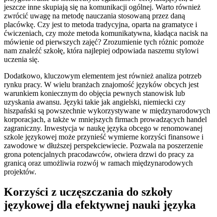
jeszcze inne skupiają się na komunikacji ogólnej. Warto również
zwrócić uwagę na metodę nauczania stosowaną przez daną
placówkę. Czy jest to metoda tradycyjna, oparta na gramatyce i
ćwiczeniach, czy może metoda komunikatywna, kładąca nacisk na
mówienie od pierwszych zajęć? Zrozumienie tych różnic pomoże
nam znaleźć szkołę, która najlepiej odpowiada naszemu stylowi
uczenia się.
Dodatkowo, kluczowym elementem jest również analiza potrzeb
rynku pracy. W wielu branżach znajomość języków obcych jest
warunkiem koniecznym do objęcia pewnych stanowisk lub
uzyskania awansu. Języki takie jak angielski, niemiecki czy
hiszpański są powszechnie wykorzystywane w międzynarodowych
korporacjach, a także w mniejszych firmach prowadzących handel
zagraniczny. Inwestycja w naukę języka obcego w renomowanej
szkole językowej może przynieść wymierne korzyści finansowe i
zawodowe w dłuższej perspekciewiecie. Pozwala na poszerzenie
grona potencjalnych pracodawców, otwiera drzwi do pracy za
granicą oraz umożliwia rozwój w ramach międzynarodowych
projektów.
Korzyści z uczęszczania do szkoły
językowej dla efektywnej nauki języka