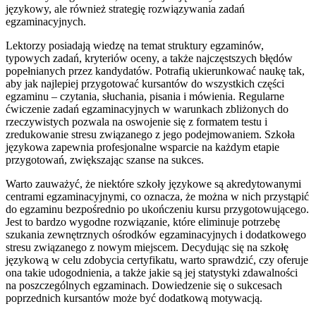
językowy, ale również strategię rozwiązywania zadań
egzaminacyjnych.
Lektorzy posiadają wiedzę na temat struktury egzaminów,
typowych zadań, kryteriów oceny, a także najczęstszych błędów
popełnianych przez kandydatów. Potrafią ukierunkować naukę tak,
aby jak najlepiej przygotować kursantów do wszystkich części
egzaminu – czytania, słuchania, pisania i mówienia. Regularne
ćwiczenie zadań egzaminacyjnych w warunkach zbliżonych do
rzeczywistych pozwala na oswojenie się z formatem testu i
zredukowanie stresu związanego z jego podejmowaniem. Szkoła
językowa zapewnia profesjonalne wsparcie na każdym etapie
przygotowań, zwiększając szanse na sukces.
Warto zauważyć, że niektóre szkoły językowe są akredytowanymi
centrami egzaminacyjnymi, co oznacza, że można w nich przystąpić
do egzaminu bezpośrednio po ukończeniu kursu przygotowującego.
Jest to bardzo wygodne rozwiązanie, które eliminuje potrzebę
szukania zewnętrznych ośrodków egzaminacyjnych i dodatkowego
stresu związanego z nowym miejscem. Decydując się na szkołę
językową w celu zdobycia certyfikatu, warto sprawdzić, czy oferuje
ona takie udogodnienia, a także jakie są jej statystyki zdawalności
na poszczególnych egzaminach. Dowiedzenie się o sukcesach
poprzednich kursantów może być dodatkową motywacją.