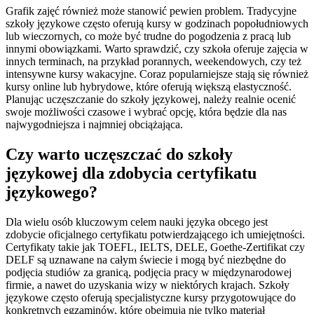
Grafik zajęć również może stanowić pewien problem. Tradycyjne
szkoły językowe często oferują kursy w godzinach popołudniowych
lub wieczornych, co może być trudne do pogodzenia z pracą lub
innymi obowiązkami. Warto sprawdzić, czy szkoła oferuje zajęcia w
innych terminach, na przykład porannych, weekendowych, czy też
intensywne kursy wakacyjne. Coraz popularniejsze stają się również
kursy online lub hybrydowe, które oferują większą elastyczność.
Planując uczęszczanie do szkoły językowej, należy realnie ocenić
swoje możliwości czasowe i wybrać opcję, która będzie dla nas
najwygodniejsza i najmniej obciążająca.
Czy warto uczęszczać do szkoły
językowej dla zdobycia certyfikatu
językowego?
Dla wielu osób kluczowym celem nauki języka obcego jest
zdobycie oficjalnego certyfikatu potwierdzającego ich umiejętności.
Certyfikaty takie jak TOEFL, IELTS, DELE, Goethe-Zertifikat czy
DELF są uznawane na całym świecie i mogą być niezbędne do
podjęcia studiów za granicą, podjęcia pracy w międzynarodowej
firmie, a nawet do uzyskania wizy w niektórych krajach. Szkoły
językowe często oferują specjalistyczne kursy przygotowujące do
konkretnych egzaminów, które obejmują nie tylko materiał