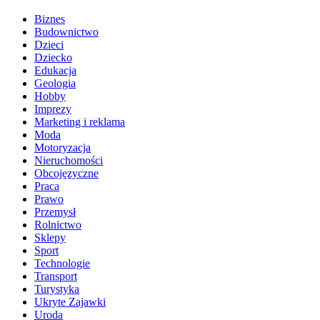
Biznes
Budownictwo
Dzieci
Dziecko
Edukacja
Geologia
Hobby
Imprezy
Marketing i reklama
Moda
Motoryzacja
Nieruchomości
Obcojęzyczne
Praca
Prawo
Przemysł
Rolnictwo
Sklepy
Sport
Technologie
Transport
Turystyka
Ukryte Zajawki
Uroda