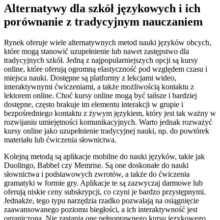
Alternatywy dla szkół językowych i ich
porównanie z tradycyjnym nauczaniem
Rynek oferuje wiele alternatywnych metod nauki języków obcych,
które mogą stanowić uzupełnienie lub nawet zastępstwo dla
tradycyjnych szkół. Jedną z najpopularniejszych opcji są kursy
online, które oferują ogromną elastyczność pod względem czasu i
miejsca nauki. Dostępne są platformy z lekcjami wideo,
interaktywnymi ćwiczeniami, a także możliwością kontaktu z
lektorem online. Choć kursy online mogą być tańsze i bardziej
dostępne, często brakuje im elementu interakcji w grupie i
bezpośredniego kontaktu z żywym językiem, który jest tak ważny w
rozwijaniu umiejętności komunikacyjnych. Warto jednak rozważyć
kursy online jako uzupełnienie tradycyjnej nauki, np. do powtórek
materiału lub ćwiczenia słownictwa.
Kolejną metodą są aplikacje mobilne do nauki języków, takie jak
Duolingo, Babbel czy Memrise. Są one doskonałe do nauki
słownictwa i podstawowych zwrotów, a także do ćwiczenia
gramatyki w formie gry. Aplikacje te są zazwyczaj darmowe lub
oferują niskie ceny subskrypcji, co czyni je bardzo przystępnymi.
Jednakże, tego typu narzędzia rzadko pozwalają na osiągnięcie
zaawansowanego poziomu biegłości, a ich interaktywność jest
ograniczona. Nie zastąpią one pełnoprawnego kursu językowego,