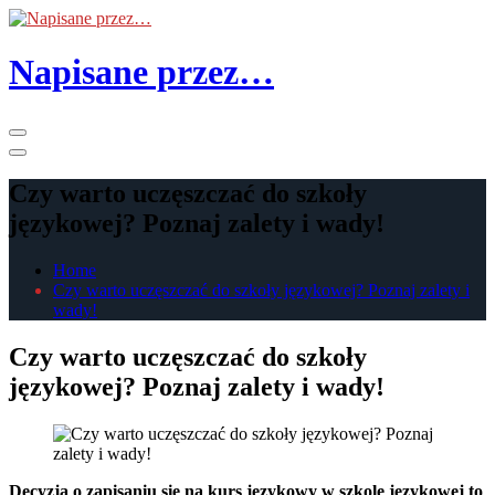
Skip
to
the
Napisane przez…
content
Primary
Menu
Czy warto uczęszczać do szkoły
językowej? Poznaj zalety i wady!
Home
Czy warto uczęszczać do szkoły językowej? Poznaj zalety i
wady!
Czy warto uczęszczać do szkoły
językowej? Poznaj zalety i wady!
Decyzja o zapisaniu się na kurs językowy w szkole językowej to