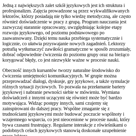
Jedną z największych zalet szkół językowych jest ich struktura i
profesjonalizm. Zajęcia prowadzone są przez wykwalifikowanych
lektorów, którzy posiadają nie tylko wiedzę metodyczną, ale często
również doświadczenie w pracy z grupą. Program nauczania jest
zazwyczaj starannie opracowany, uwzględniając kolejne etapy
rozwoju językowego, od poziomu podstawowego po
zaawansowany. Dzięki temu nauka przebiega systematycznie i
logicznie, co ułatwia przyswajanie nowych zagadnień. Lektorzy
potrafią wytłumaczyć zawiłości gramatyczne w sposób zrozumiały,
dobrać odpowiednie ćwiczenia do poziomu grupy oraz na bieżąco
korygować błędy, co jest niezwykle ważne w procesie nauki.
Obecność innych kursantów tworzy naturalne środowisko do
ćwiczenia umiejętności komunikacyjnych. W grupie można
przeprowadzać dialogi, dyskusje, gry językowe, a także symulacje
różnych sytuacji życiowych. To pozwala na przełamanie bariery
językowej i nabranie pewności siebie w mówieniu. Wymiana
doświadczeń z innymi uczącymi się również może być bardzo
motywująca. Widząc postępy innych, sami czujemy się
zainspirowani do dalszej pracy. Wspólne zmaganie się z
trudnościami językowymi może budować poczucie wspólnoty i
wzajemnego wsparcia, co jest nieocenione w procesie nauki, który
bywa czasami frustrujący. Regularne interakcje z rówieśnikami o
podobnych celach językowych stanowią doskonałe uzupełnienie
pracy lektora.