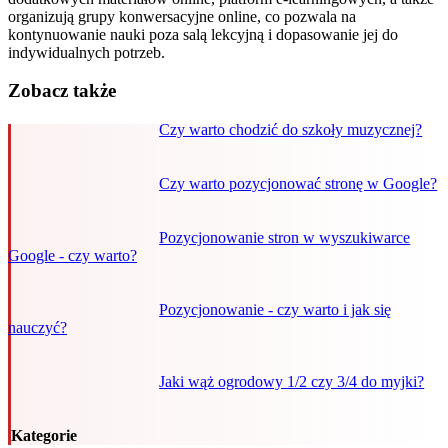
organizują grupy konwersacyjne online, co pozwala na
kontynuowanie nauki poza salą lekcyjną i dopasowanie jej do
indywidualnych potrzeb.
Zobacz także
Czy warto chodzić do szkoły muzycznej?
Czy warto pozycjonować stronę w Google?
Pozycjonowanie stron w wyszukiwarce
Google - czy warto?
Pozycjonowanie - czy warto i jak się
nauczyć?
Jaki wąż ogrodowy 1/2 czy 3/4 do myjki?
Kategorie