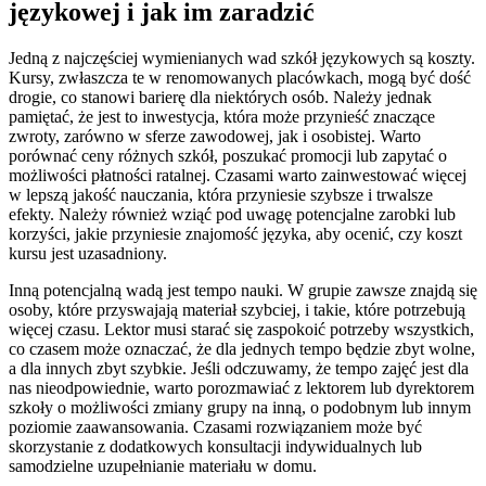
językowej i jak im zaradzić
Jedną z najczęściej wymienianych wad szkół językowych są koszty.
Kursy, zwłaszcza te w renomowanych placówkach, mogą być dość
drogie, co stanowi barierę dla niektórych osób. Należy jednak
pamiętać, że jest to inwestycja, która może przynieść znaczące
zwroty, zarówno w sferze zawodowej, jak i osobistej. Warto
porównać ceny różnych szkół, poszukać promocji lub zapytać o
możliwości płatności ratalnej. Czasami warto zainwestować więcej
w lepszą jakość nauczania, która przyniesie szybsze i trwalsze
efekty. Należy również wziąć pod uwagę potencjalne zarobki lub
korzyści, jakie przyniesie znajomość języka, aby ocenić, czy koszt
kursu jest uzasadniony.
Inną potencjalną wadą jest tempo nauki. W grupie zawsze znajdą się
osoby, które przyswajają materiał szybciej, i takie, które potrzebują
więcej czasu. Lektor musi starać się zaspokoić potrzeby wszystkich,
co czasem może oznaczać, że dla jednych tempo będzie zbyt wolne,
a dla innych zbyt szybkie. Jeśli odczuwamy, że tempo zajęć jest dla
nas nieodpowiednie, warto porozmawiać z lektorem lub dyrektorem
szkoły o możliwości zmiany grupy na inną, o podobnym lub innym
poziomie zaawansowania. Czasami rozwiązaniem może być
skorzystanie z dodatkowych konsultacji indywidualnych lub
samodzielne uzupełnianie materiału w domu.