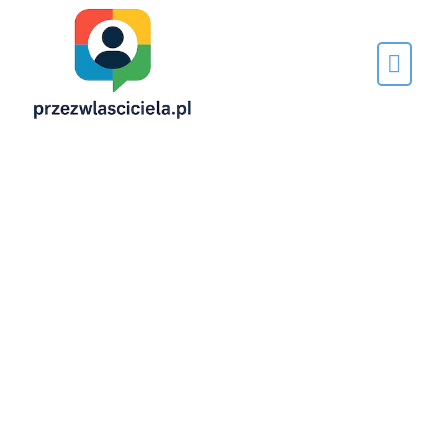
Napisane
przez…