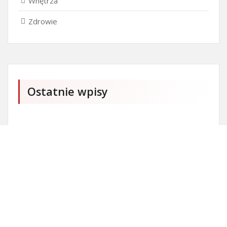
Wnętrza
Zdrowie
Ostatnie wpisy
Firma SEO Bytom
Personalizowane prezenty korporacyjne klasy
premium
Okna Szczecin sprzedaż
Inwestowanie w nieruchomości – sposób na biznes
Jak dobrze nagrać saksofon?