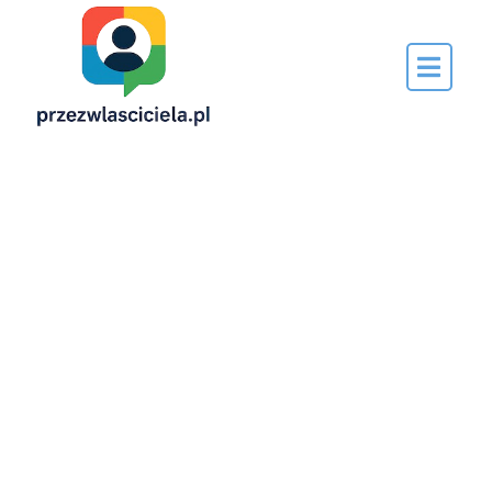
Napisane
przez…