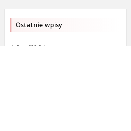
Ostatnie wpisy
Firma SEO Bytom
Personalizowane prezenty korporacyjne klasy
premium
Okna Szczecin sprzedaż
Inwestowanie w nieruchomości – sposób na biznes
Jak dobrze nagrać saksofon?
Punkty różnicujące w rekrutacji przedszkole co to
jest?