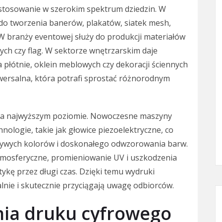
stosowanie w szerokim spektrum dziedzin. W
do tworzenia banerów, plakatów, siatek mesh,
. W branży eventowej służy do produkcji materiałów
ch czy flag. W sektorze wnętrzarskim daje
płótnie, oklein meblowych czy dekoracji ściennych
iwersalna, która potrafi sprostać różnorodnym
na najwyższym poziomie. Nowoczesne maszyny
ologie, takie jak głowice piezoelektryczne, co
 żywych kolorów i doskonałego odwzorowania barw.
mosferyczne, promieniowanie UV i uszkodzenia
tykę przez długi czas. Dzięki temu wydruki
lnie i skutecznie przyciągają uwagę odbiorców.
nia druku cyfrowego