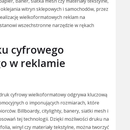
papier, baner, siatka mesh czy materiały tekstylne,
oklejania witryn sklepowych i samochodów, przez
ealizację wielkoformatowych reklam na
stanowi wszechstronne narzędzie w rękach
ku cyfrowego
o w reklamie
j druk cyfrowy wielkoformatowy odgrywa kluczową
romocyjnych o imponujących rozmiarach, które
orców. Billboardy, citylighty, banery, siatki mesh i
osowań tej technologii. Dzięki możliwości druku na
folia, winyl czy materiały tekstylne, można tworzyć