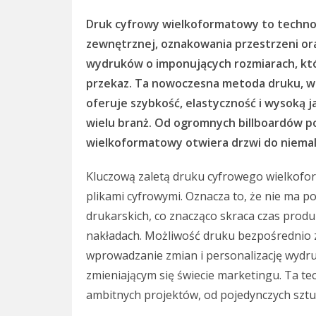
Druk cyfrowy wielkoformatowy to technol
zewnętrznej, oznakowania przestrzeni ora
wydruków o imponujących rozmiarach, któ
przekaz. Ta nowoczesna metoda druku, w 
oferuje szybkość, elastyczność i wysoką j
wielu branż. Od ogromnych billboardów p
wielkoformatowy otwiera drzwi do niemal
Kluczową zaletą druku cyfrowego wielkofo
plikami cyfrowymi. Oznacza to, że nie ma p
drukarskich, co znacząco skraca czas produk
nakładach. Możliwość druku bezpośrednio z
wprowadzanie zmian i personalizację wydru
zmieniającym się świecie marketingu. Ta te
ambitnych projektów, od pojedynczych sz