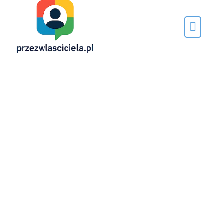
Napisane
przez…